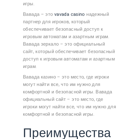
игры.
Вавада – это
vavada casino
надежный
партнер для игроков, который
обеспечивает безопасный доступ к
игровым автоматам и азартным играм.
Вавада зеркало – это официальный
сайт, который обеспечивает безопасный
доступ к игровым автоматам и азартным
играм.
Вавада казино – это место, где игроки
могут найти все, что им нужно для
комфортной и безопасной игры. Вавада
официальный сайт – это место, где
игроки могут найти все, что им нужно для
комфортной и безопасной игры.
Преимущества