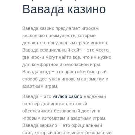
Вавада казино
Вавада казино предлагает игрокам
несколько преимуществ, которые
делают его популярным среди игроков.
Вавада официальный сайт – это место,
где игроки могут найти все, что им нужно
для комфортной и безопасной игры.
Вавада вход – это простой и быстрый
способ доступа к игровым автоматам и
азартным играм.
Вавада – это
vavada casino
надежный
партнер для игроков, который
обеспечивает безопасный доступ к
игровым автоматам и азартным играм.
Вавада зеркало – это официальный
сайт, который обеспечивает безопасный