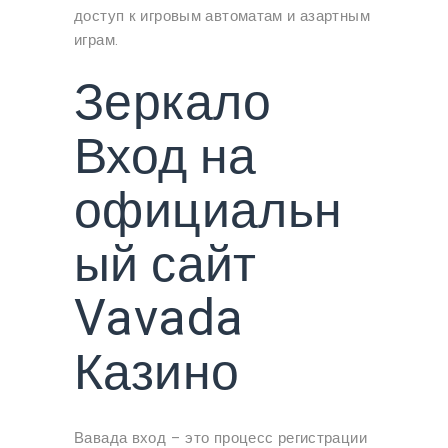
доступ к игровым автоматам и азартным
играм.
Зеркало
Вход на
официальн
ый сайт
Vavada
Казино
Вавада вход – это процесс регистрации