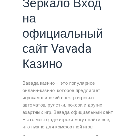
Зеркало Вход
на
официальный
сайт Vavada
Казино
Вавада казино – это популярное
онлайн-казино, которое предлагает
игрокам широкий спектр игровых
автоматов, рулетки, покера и других
азартных игр. Вавада официальный сайт
– это место, где игроки могут найти все,
что нужно для комфортной игры.