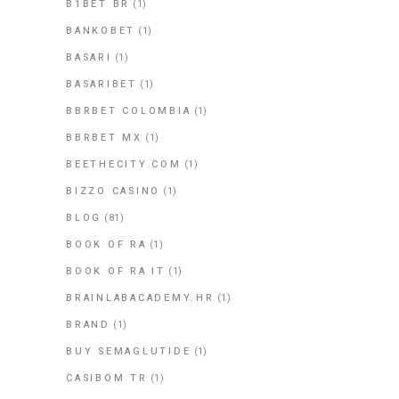
B1BET BR
(1)
BANKOBET
(1)
BASARI
(1)
BASARIBET
(1)
BBRBET COLOMBIA
(1)
BBRBET MX
(1)
BEETHECITY.COM
(1)
BIZZO CASINO
(1)
BLOG
(81)
BOOK OF RA
(1)
BOOK OF RA IT
(1)
BRAINLABACADEMY.HR
(1)
BRAND
(1)
BUY SEMAGLUTIDE
(1)
CASIBOM TR
(1)