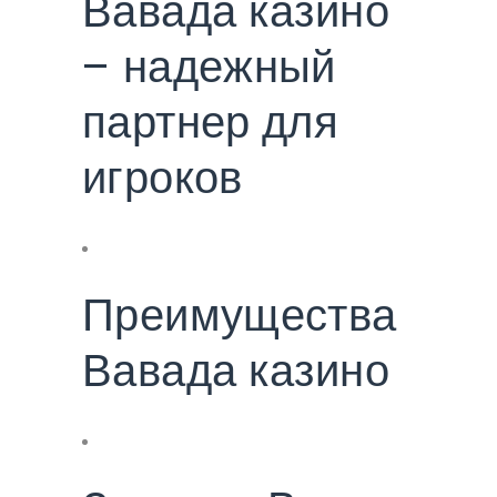
Вавада казино
– надежный
партнер для
игроков
Преимущества
Вавада казино