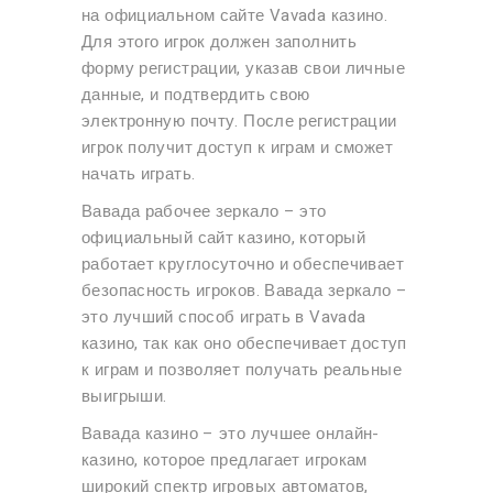
на официальном сайте Vavada казино.
Для этого игрок должен заполнить
форму регистрации, указав свои личные
данные, и подтвердить свою
электронную почту. После регистрации
игрок получит доступ к играм и сможет
начать играть.
Вавада рабочее зеркало – это
официальный сайт казино, который
работает круглосуточно и обеспечивает
безопасность игроков. Вавада зеркало –
это лучший способ играть в Vavada
казино, так как оно обеспечивает доступ
к играм и позволяет получать реальные
выигрыши.
Вавада казино – это лучшее онлайн-
казино, которое предлагает игрокам
широкий спектр игровых автоматов,