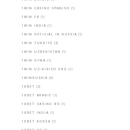
1WIN CASINO SPANISH
(1)
1WIN FR
(1)
1WIN INDIA
(1)
1WIN OFFICIAL IN RUSSIA
(1)
1WIN TURKIYE
(3)
1WIN UZBEKISTAN
(1)
1WIN-OYNA
(1)
1WIN-UZ-KIRISH.ORG
(1)
1WINRUSSIA
(4)
1XBET
(2)
1XBET ARABIC
(1)
1XBET CASINO BD
(1)
1XBET INDIA
(1)
1XBET KOREA
(1)