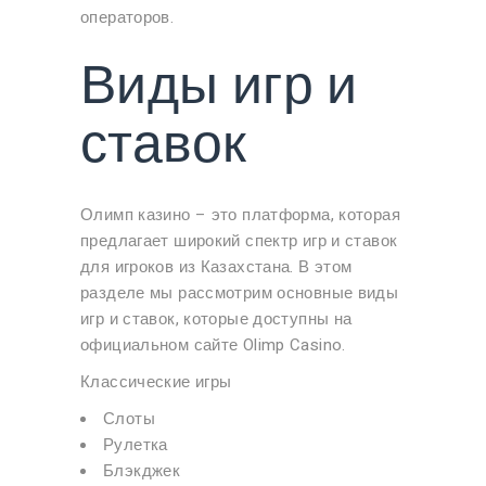
операторов.
Виды игр и
ставок
Олимп казино – это платформа, которая
предлагает широкий спектр игр и ставок
для игроков из Казахстана. В этом
разделе мы рассмотрим основные виды
игр и ставок, которые доступны на
официальном сайте Olimp Casino.
Классические игры
Слоты
Рулетка
Блэкджек