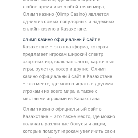
любое время и из любой точки мира,
Олимп казино (Olimp Casino) является
одним из самых популярных и надежных
онлайн-казино в Казахстане.
олимп казино официальный сайт
в
Казахстане – это платформа, которая
предлагает игрокам широкий спектр
азартных игр, включая слоты, карточные
игры, рулетку, покер и другие. Олимп
казино официальный сайт в Казахстане
– это место, где можно играть с другими
игроками из всего мира, а также с
местными игроками из Казахстана.
Олимп казино официальный сайт в
Казахстане – это также место, где можно
получать различные бонусы и акции,
которые помогут игрокам увеличить свои