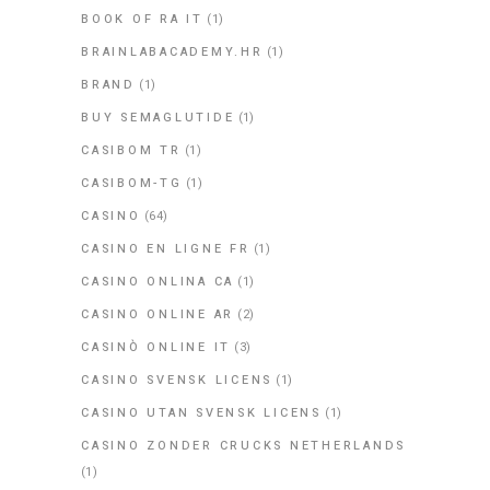
BOOK OF RA IT
(1)
BRAINLABACADEMY.HR
(1)
BRAND
(1)
BUY SEMAGLUTIDE
(1)
CASIBOM TR
(1)
CASIBOM-TG
(1)
CASINO
(64)
CASINO EN LIGNE FR
(1)
CASINO ONLINA CA
(1)
CASINO ONLINE AR
(2)
CASINÒ ONLINE IT
(3)
CASINO SVENSK LICENS
(1)
CASINO UTAN SVENSK LICENS
(1)
CASINO ZONDER CRUCKS NETHERLANDS
(1)