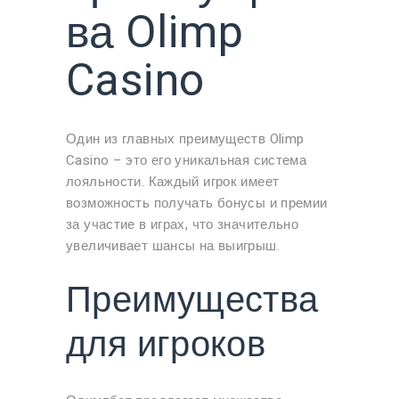
ва Olimp
Casino
Один из главных преимуществ Olimp
Casino – это его уникальная система
лояльности. Каждый игрок имеет
возможность получать бонусы и премии
за участие в играх, что значительно
увеличивает шансы на выигрыш.
Преимущества
для игроков