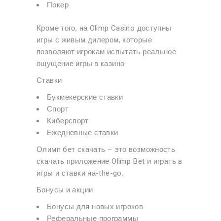
Покер
Кроме того, на Olimp Casino доступны
игры с живым дилером, которые
позволяют игрокам испытать реальное
ощущение игры в казино.
Ставки
Букмекерские ставки
Спорт
Киберспорт
Ежедневные ставки
Олимп бет скачать – это возможность
скачать приложение Olimp Bet и играть в
игры и ставки на-the-go.
Бонусы и акции
Бонусы для новых игроков
Реферальные программы