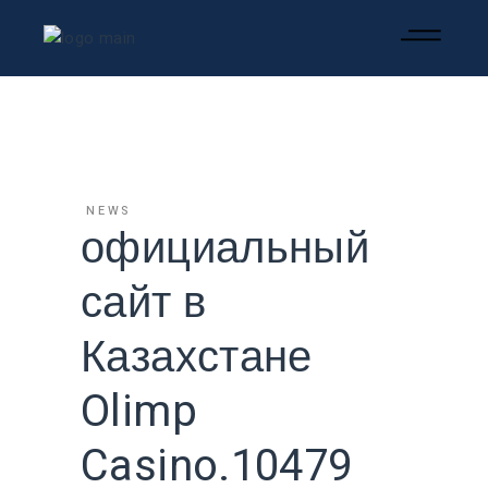
NEWS
официальный
сайт в
Казахстане
Olimp
Casino.10479