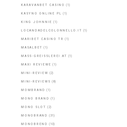
KARAVANBET CASINO
(1)
KASYNO ONLINE PL
(1)
KING JOHNNIE
(1)
LOCANDADELCOLONNELLO.IT
(1)
MARIBET CASINO TR
(1)
MASALBET
(1)
MASS-GREISSLEREI.AT
(1)
MAXI REVIEWE
(1)
MINI-REVIEW
(2)
MINI-REVIEWS
(8)
MOMBRAND
(1)
MONO BRAND
(1)
MONO SLOT
(2)
MONOBRAND
(31)
MONOBREND
(10)