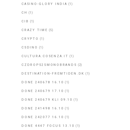
CASINO-GLORY INDIA
(1)
CH
(1)
CIB
(1)
CRAZY TIME
(5)
CRYPTO
(1)
CSDINO
(1)
CULTURA.COSENZA.IT
(1)
CZDROPS25MONOBRANDS
(2)
DESTINATION-FREMTIDEN.DK
(1)
DONE 240678 16.10
(1)
DONE 240679 17.10
(1)
DONE 240679 KLI 09.10
(1)
DONE 241498 16.10
(1)
DONE 242077 16.10
(1)
DONE 4447 FOCUS 13.10
(1)