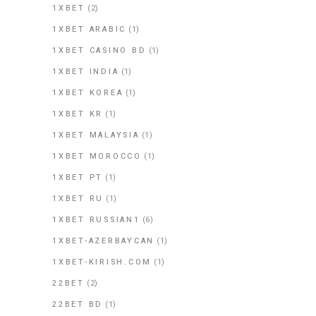
1XBET
(2)
1XBET ARABIC
(1)
1XBET CASINO BD
(1)
1XBET INDIA
(1)
1XBET KOREA
(1)
1XBET KR
(1)
1XBET MALAYSIA
(1)
1XBET MOROCCO
(1)
1XBET PT
(1)
1XBET RU
(1)
1XBET RUSSIAN1
(6)
1XBET-AZERBAYCAN
(1)
1XBET-KIRISH.COM
(1)
22BET
(2)
22BET BD
(1)