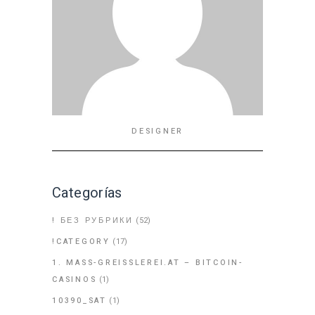
DESIGNER
Categorías
! БЕЗ РУБРИКИ
(52)
!CATEGORY
(17)
1. MASS-GREISSLEREI.AT – BITCOIN-
CASINOS
(1)
10390_SAT
(1)