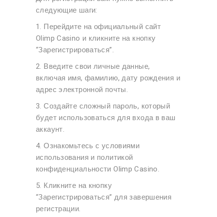
следующие шаги:
1. Перейдите на официальный сайт
Olimp Casino и кликните на кнопку
“Зарегистрироваться”.
2. Введите свои личные данные,
включая имя, фамилию, дату рождения и
адрес электронной почты.
3. Создайте сложный пароль, который
будет использоваться для входа в ваш
аккаунт.
4. Ознакомьтесь с условиями
использования и политикой
конфиденциальности Olimp Casino.
5. Кликните на кнопку
“Зарегистрироваться” для завершения
регистрации.