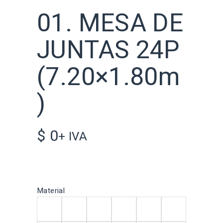
01. MESA DE
JUNTAS 24P
(7.20×1.80m
)
$
0
+ IVA
Material