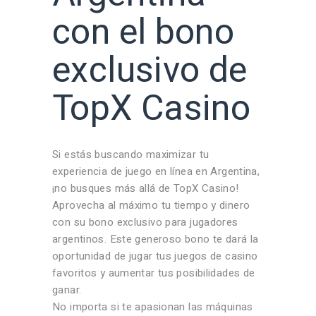
con el bono
exclusivo de
TopX Casino
Si estás buscando maximizar tu
experiencia de juego en línea en Argentina,
¡no busques más allá de TopX Casino!
Aprovecha al máximo tu tiempo y dinero
con su bono exclusivo para jugadores
argentinos. Este generoso bono te dará la
oportunidad de jugar tus juegos de casino
favoritos y aumentar tus posibilidades de
ganar.
No importa si te apasionan las máquinas