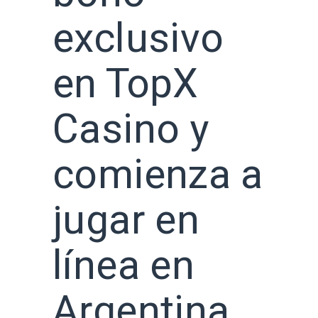
exclusivo
en TopX
Casino y
comienza a
jugar en
línea en
Argentina