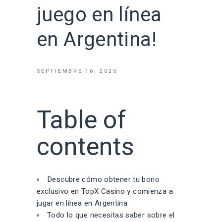
juego en línea
en Argentina!
SEPTIEMBRE 16, 2025
Table of
contents
Descubre cómo obtener tu bono
exclusivo en TopX Casino y comienza a
jugar en línea en Argentina
Todo lo que necesitas saber sobre el