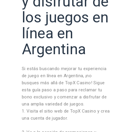
y disfrutar de
los juegos en
línea en
Argentina
Si estás buscando mejorar tu experiencia
de juego en línea en Argentina, ¡no
busques más allá de TopX Casino! Sigue
esta guía paso a paso para reclamar tu
bono exclusivo y comenzar a disfrutar de
una amplia variedad de juegos.
1. Visita el sitio web de TopX Casino y crea
una cuenta de jugador.