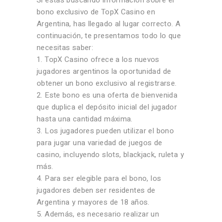
Si estás buscando información sobre el
bono exclusivo de TopX Casino en
Argentina, has llegado al lugar correcto. A
continuación, te presentamos todo lo que
necesitas saber:
1. TopX Casino ofrece a los nuevos
jugadores argentinos la oportunidad de
obtener un bono exclusivo al registrarse.
2. Este bono es una oferta de bienvenida
que duplica el depósito inicial del jugador
hasta una cantidad máxima.
3. Los jugadores pueden utilizar el bono
para jugar una variedad de juegos de
casino, incluyendo slots, blackjack, ruleta y
más.
4. Para ser elegible para el bono, los
jugadores deben ser residentes de
Argentina y mayores de 18 años.
5. Además, es necesario realizar un