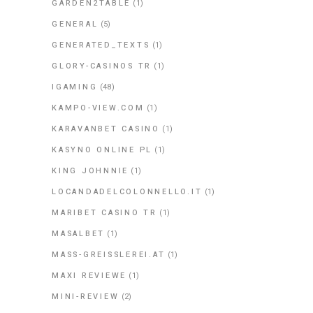
GARDEN2TABLE
(1)
GENERAL
(5)
GENERATED_TEXTS
(1)
GLORY-CASINOS TR
(1)
IGAMING
(48)
KAMPO-VIEW.COM
(1)
KARAVANBET CASINO
(1)
KASYNO ONLINE PL
(1)
KING JOHNNIE
(1)
LOCANDADELCOLONNELLO.IT
(1)
MARIBET CASINO TR
(1)
MASALBET
(1)
MASS-GREISSLEREI.AT
(1)
MAXI REVIEWE
(1)
MINI-REVIEW
(2)