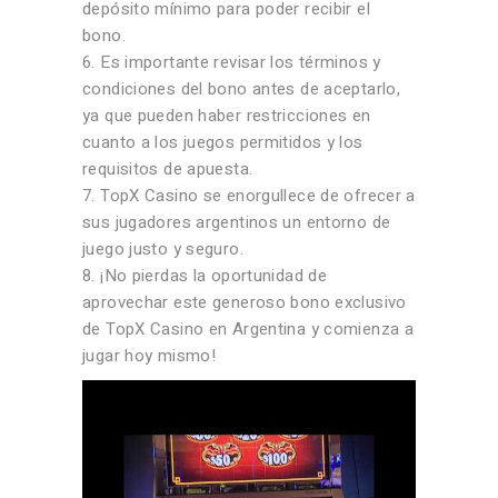
depósito mínimo para poder recibir el
bono.
6. Es importante revisar los términos y
condiciones del bono antes de aceptarlo,
ya que pueden haber restricciones en
cuanto a los juegos permitidos y los
requisitos de apuesta.
7. TopX Casino se enorgullece de ofrecer a
sus jugadores argentinos un entorno de
juego justo y seguro.
8. ¡No pierdas la oportunidad de
aprovechar este generoso bono exclusivo
de TopX Casino en Argentina y comienza a
jugar hoy mismo!