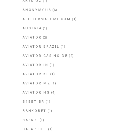
AKSS.UZ
(1)
ANONYMOUS
(6)
ATELIERMASOMI.COM
(1)
AUSTRIA
(1)
AVIATOR
(2)
AVIATOR BRAZIL
(1)
AVIATOR CASINO DE
(2)
AVIATOR IN
(1)
AVIATOR KE
(1)
AVIATOR MZ
(1)
AVIATOR NG
(4)
B1BET BR
(1)
BANKOBET
(1)
BASARI
(1)
BASARIBET
(1)