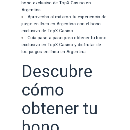
bono exclusivo de TopX Casino en
Argentina
Aprovecha al máximo tu experiencia de
juego en línea en Argentina con el bono
exclusivo de TopX Casino
Guía paso a paso para obtener tu bono
exclusivo en TopX Casino y disfrutar de
los juegos en línea en Argentina
Descubre
cómo
obtener tu
bono