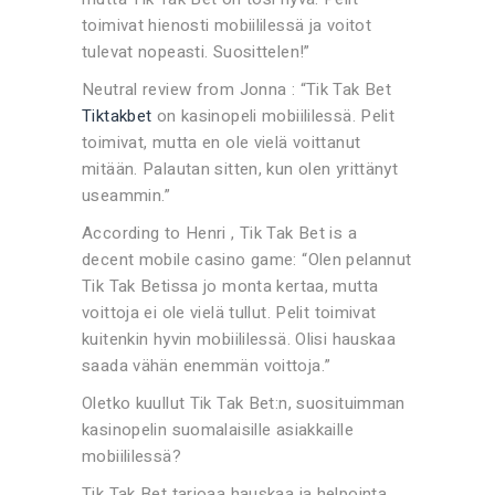
toimivat hienosti mobiililessä ja voitot
tulevat nopeasti. Suosittelen!”
Neutral review from Jonna : “Tik Tak Bet
Tiktakbet
on kasinopeli mobiililessä. Pelit
toimivat, mutta en ole vielä voittanut
mitään. Palautan sitten, kun olen yrittänyt
useammin.”
According to Henri , Tik Tak Bet is a
decent mobile casino game: “Olen pelannut
Tik Tak Betissa jo monta kertaa, mutta
voittoja ei ole vielä tullut. Pelit toimivat
kuitenkin hyvin mobiililessä. Olisi hauskaa
saada vähän enemmän voittoja.”
Oletko kuullut Tik Tak Bet:n, suosituimman
kasinopelin suomalaisille asiakkaille
mobiililessä?
Tik Tak Bet tarjoaa hauskaa ja helpointa