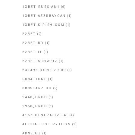
1XBET RUSSIAN1
(6)
1XBET-AZERBAYCAN
(1)
1XBET-KIRISH.COM
(1)
22BET
(2)
22BET BD
(1)
22BET IT
(1)
22BET SCHWEIZ
(1)
241498 DONE 29.09
(1)
6084 DONE
(1)
888STARZ BD
(2)
9440_PROD
(1)
9950_PROD
(1)
A16Z GENERATIVE AI
(4)
AI CHAT BOT PYTHON
(1)
AKSS.UZ
(1)