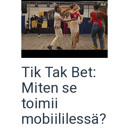
Tik Tak Bet:
Miten se
toimii
mobiililessä?