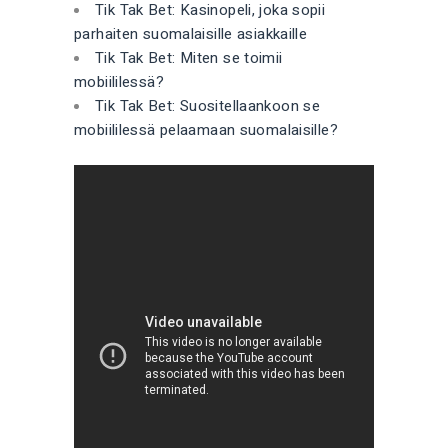
Tik Tak Bet: Kasinopeli, joka sopii
parhaiten suomalaisille asiakkaille
Tik Tak Bet: Miten se toimii
mobiililessä?
Tik Tak Bet: Suositellaankoon se
mobiililessä pelaamaan suomalaisille?