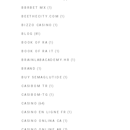
BBRBET MX
(1)
BEETHECITY.COM
(1)
BIZZO CASINO
(1)
BLOG
(81)
BOOK OF RA
(1)
BOOK OF RA IT
(1)
BRAINLABACADEMY.HR
(1)
BRAND
(1)
BUY SEMAGLUTIDE
(1)
CASIBOM TR
(1)
CASIBOM-TG
(1)
CASINO
(64)
CASINO EN LIGNE FR
(1)
CASINO ONLINA CA
(1)
CASINO ONLINE AR
(2)