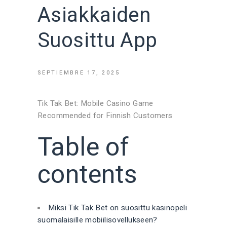
Asiakkaiden
Suosittu App
SEPTIEMBRE 17, 2025
Tik Tak Bet: Mobile Casino Game
Recommended for Finnish Customers
Table of
contents
Miksi Tik Tak Bet on suosittu kasinopeli
suomalaisille mobiilisovellukseen?