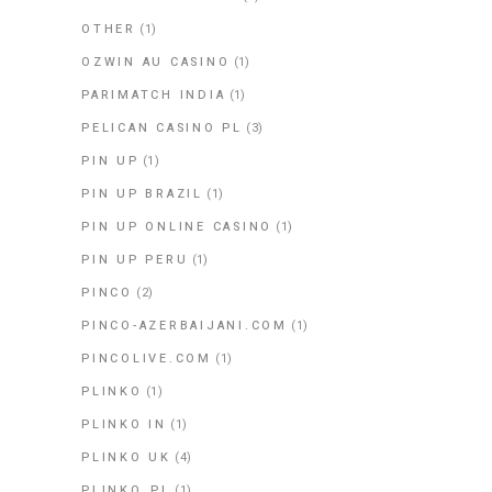
OTHER
(1)
OZWIN AU CASINO
(1)
PARIMATCH INDIA
(1)
PELICAN CASINO PL
(3)
PIN UP
(1)
PIN UP BRAZIL
(1)
PIN UP ONLINE CASINO
(1)
PIN UP PERU
(1)
PINCO
(2)
PINCO-AZERBAIJANI.COM
(1)
PINCOLIVE.COM
(1)
PLINKO
(1)
PLINKO IN
(1)
PLINKO UK
(4)
PLINKO_PL
(1)