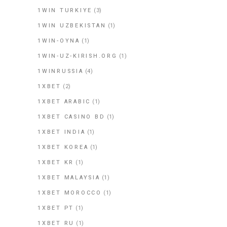
1WIN TURKIYE
(3)
1WIN UZBEKISTAN
(1)
1WIN-OYNA
(1)
1WIN-UZ-KIRISH.ORG
(1)
1WINRUSSIA
(4)
1XBET
(2)
1XBET ARABIC
(1)
1XBET CASINO BD
(1)
1XBET INDIA
(1)
1XBET KOREA
(1)
1XBET KR
(1)
1XBET MALAYSIA
(1)
1XBET MOROCCO
(1)
1XBET PT
(1)
1XBET RU
(1)