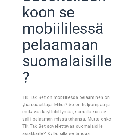
koon se
mobiililessä
pelaamaan
suomalaisille
?
Tik Tak Bet on mobiililessä pelaaminen on
yhä suosittuja. Miksi? Se on helpompaa ja
mukavaa käyttöliittymää, samalla kun se
sallii pelaaman missä tahansa. Mutta onko
Tik Tak Bet sovellettavaa suomalaisille
asiakkaille? Kyllä, sillä se tarjoaa