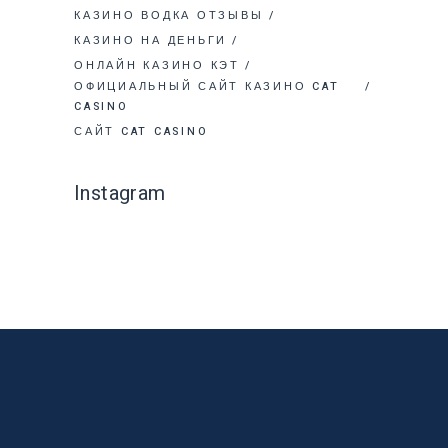
КАЗИНО ВОДКА ОТЗЫВЫ
КАЗИНО НА ДЕНЬГИ
ОНЛАЙН КАЗИНО КЭТ
ОФИЦИАЛЬНЫЙ САЙТ КАЗИНО CAT
CASINO
САЙТ CAT CASINO
Instagram