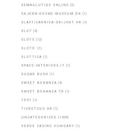
SEMAGLUTIDE ONLINE
(5)
SKJERN-EGVAD-MUSEUM.DK
(1)
SLASTICARNICA-ORIJENT.HR
(1)
SLOT
(4)
SLOTS
(12)
SLOTS`
(1)
SLOTTICA
(1)
SPACE-INTERIORS.IT
(1)
SUGAR RUSH
(1)
SWEET BONANZA
(4)
SWEET BONANZA TR
(1)
TEST
(1)
TICKET2GO.HR
(1)
UNCATEGORIZED
(1.809)
VERDE CASINO HUNGARY
(1)