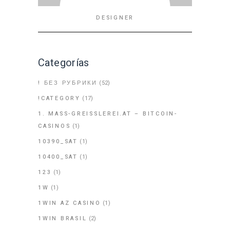
DESIGNER
Categorías
! БЕЗ РУБРИКИ
(52)
!CATEGORY
(17)
1. MASS-GREISSLEREI.AT – BITCOIN-
CASINOS
(1)
10390_SAT
(1)
10400_SAT
(1)
123
(1)
1W
(1)
1WIN AZ CASINO
(1)
1WIN BRASIL
(2)