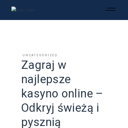
UNCATEGORIZED
Zagraj w
najlepsze
kasyno online –
Odkryj świeżą i
pysznią