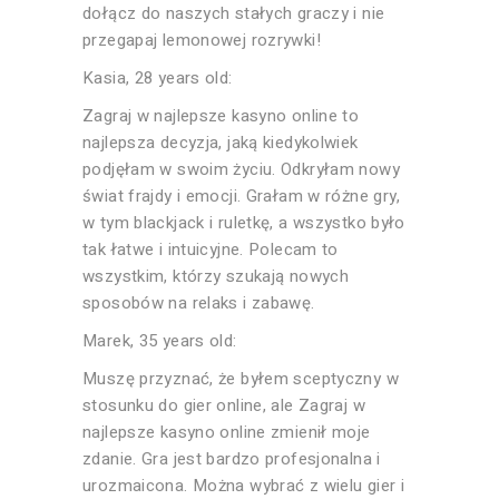
dołącz do naszych stałych graczy i nie
przegapaj lemonowej rozrywki!
Kasia, 28 years old:
Zagraj w najlepsze kasyno online to
najlepsza decyzja, jaką kiedykolwiek
podjęłam w swoim życiu. Odkryłam nowy
świat frajdy i emocji. Grałam w różne gry,
w tym blackjack i ruletkę, a wszystko było
tak łatwe i intuicyjne. Polecam to
wszystkim, którzy szukają nowych
sposobów na relaks i zabawę.
Marek, 35 years old:
Muszę przyznać, że byłem sceptyczny w
stosunku do gier online, ale Zagraj w
najlepsze kasyno online zmienił moje
zdanie. Gra jest bardzo profesjonalna i
urozmaicona. Można wybrać z wielu gier i