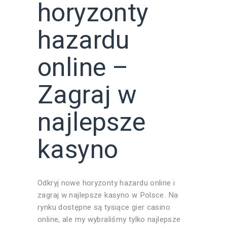
horyzonty
hazardu
online –
Zagraj w
najlepsze
kasyno
Odkryj nowe horyzonty hazardu online i
zagraj w najlepsze kasyno w Polsce. Na
rynku dostępne są tysiące gier casino
online, ale my wybraliśmy tylko najlepsze