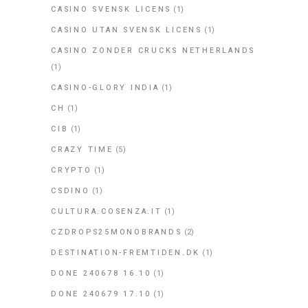
CASINO SVENSK LICENS
(1)
CASINO UTAN SVENSK LICENS
(1)
CASINO ZONDER CRUCKS NETHERLANDS
(1)
CASINO-GLORY INDIA
(1)
CH
(1)
CIB
(1)
CRAZY TIME
(5)
CRYPTO
(1)
CSDINO
(1)
CULTURA.COSENZA.IT
(1)
CZDROPS25MONOBRANDS
(2)
DESTINATION-FREMTIDEN.DK
(1)
DONE 240678 16.10
(1)
DONE 240679 17.10
(1)