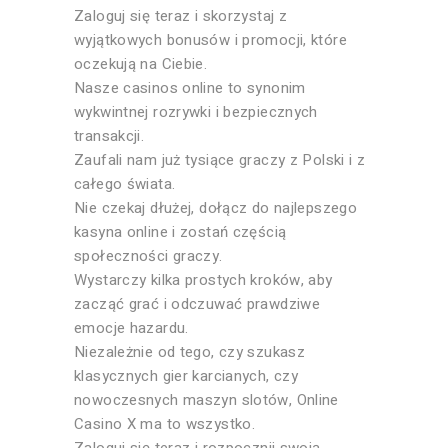
Zaloguj się teraz i skorzystaj z
wyjątkowych bonusów i promocji, które
oczekują na Ciebie.
Nasze casinos online to synonim
wykwintnej rozrywki i bezpiecznych
transakcji.
Zaufali nam już tysiące graczy z Polski i z
całego świata.
Nie czekaj dłużej, dołącz do najlepszego
kasyna online i zostań częścią
społeczności graczy.
Wystarczy kilka prostych kroków, aby
zacząć grać i odczuwać prawdziwe
emocje hazardu.
Niezależnie od tego, czy szukasz
klasycznych gier karcianych, czy
nowoczesnych maszyn slotów, Online
Casino X ma to wszystko.