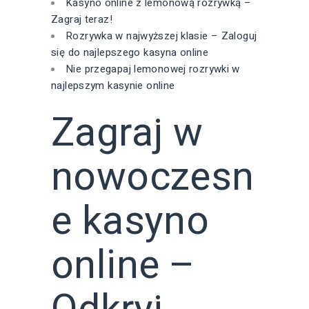
Kasyno online z lemonową rozrywką –
Zagraj teraz!
Rozrywka w najwyższej klasie – Zaloguj
się do najlepszego kasyna online
Nie przegapaj lemonowej rozrywki w
najlepszym kasynie online
Zagraj w
nowoczesn
e kasyno
online –