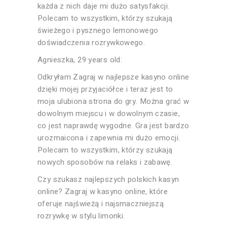
każda z nich daje mi dużo satysfakcji.
Polecam to wszystkim, którzy szukają
świeżego i pysznego lemonowego
doświadczenia rozrywkowego.
Agnieszka, 29 years old:
Odkryłam Zagraj w najlepsze kasyno online
dzięki mojej przyjaciółce i teraz jest to
moja ulubiona strona do gry. Można grać w
dowolnym miejscu i w dowolnym czasie,
co jest naprawdę wygodne. Gra jest bardzo
urozmaicona i zapewnia mi dużo emocji.
Polecam to wszystkim, którzy szukają
nowych sposobów na relaks i zabawę.
Czy szukasz najlepszych polskich kasyn
online? Zagraj w kasyno online, które
oferuje najświeżą i najsmaczniejszą
rozrywkę w stylu limonki.