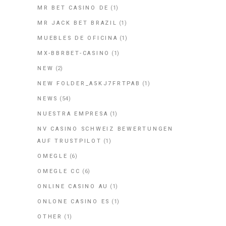
MR BET CASINO DE
(1)
MR JACK BET BRAZIL
(1)
MUEBLES DE OFICINA
(1)
MX-BBRBET-CASINO
(1)
NEW
(2)
NEW FOLDER_A5KJ7FRTPAB
(1)
NEWS
(54)
NUESTRA EMPRESA
(1)
NV CASINO SCHWEIZ BEWERTUNGEN
AUF TRUSTPILOT
(1)
OMEGLE
(6)
OMEGLE CC
(6)
ONLINE CASINO AU
(1)
ONLONE CASINO ES
(1)
OTHER
(1)