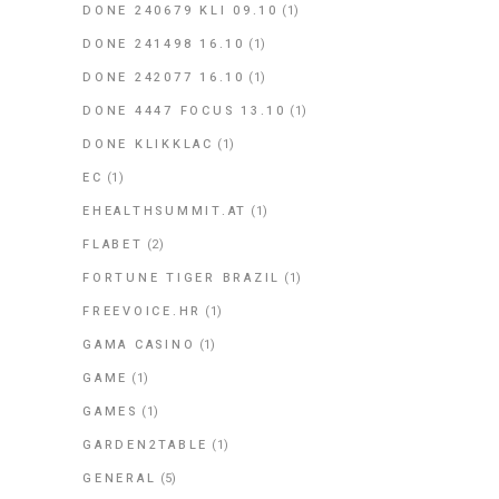
DONE 240679 KLI 09.10
(1)
DONE 241498 16.10
(1)
DONE 242077 16.10
(1)
DONE 4447 FOCUS 13.10
(1)
DONE KLIKKLAC
(1)
EC
(1)
EHEALTHSUMMIT.AT
(1)
FLABET
(2)
FORTUNE TIGER BRAZIL
(1)
FREEVOICE.HR
(1)
GAMA CASINO
(1)
GAME
(1)
GAMES
(1)
GARDEN2TABLE
(1)
GENERAL
(5)