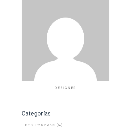
DESIGNER
Categorías
! БЕЗ РУБРИКИ
(52)