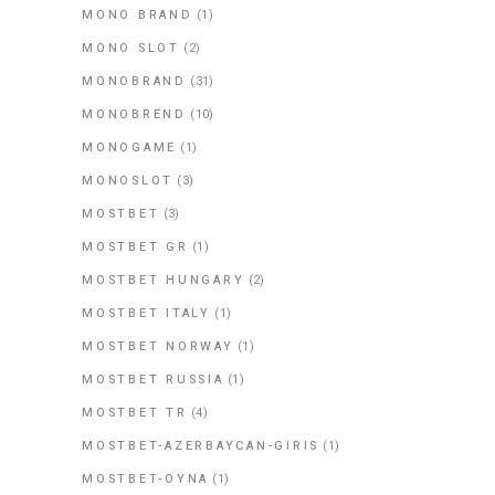
MONO BRAND
(1)
MONO SLOT
(2)
MONOBRAND
(31)
MONOBREND
(10)
MONOGAME
(1)
MONOSLOT
(3)
MOSTBET
(3)
MOSTBET GR
(1)
MOSTBET HUNGARY
(2)
MOSTBET ITALY
(1)
MOSTBET NORWAY
(1)
MOSTBET RUSSIA
(1)
MOSTBET TR
(4)
MOSTBET-AZERBAYCAN-GIRIS
(1)
MOSTBET-OYNA
(1)