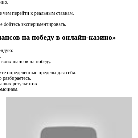
ино.
е чем перейти к реальным ставкам.
 не бойтесь экспериментировать.
нсов на победу в онлайн-казино»
ендую:
.
своих шансов на победу.
ите определенные пределы для себя.
о разбираетесь.
аших результатов.
 эмоциям.