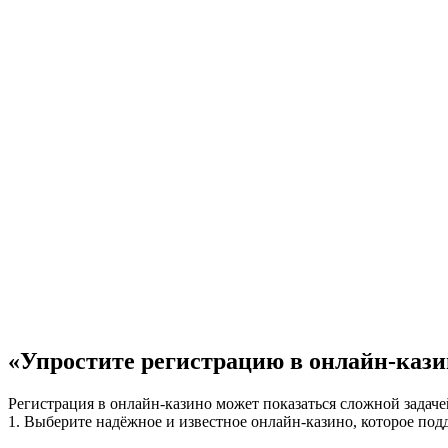
«Упростите регистрацию в онлайн-казин
Регистрация в онлайн-казино может показаться сложной задачей,
1. Выберите надёжное и известное онлайн-казино, которое под