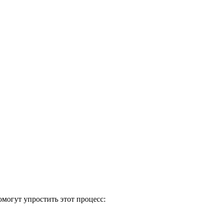
омогут упростить этот процесс: