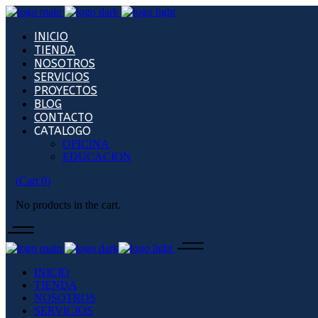
INICIO
TIENDA
NOSOTROS
SERVICIOS
PROYECTOS
BLOG
CONTACTO
CATALOGO
OFICINA
EDUCACION
(
Cart
0
)
No products in the cart.
INICIO
TIENDA
NOSOTROS
SERVICIOS