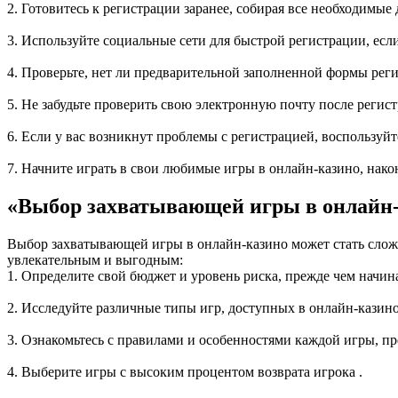
2. Готовитесь к регистрации заранее, собирая все необходимые
3. Используйте социальные сети для быстрой регистрации, если
4. Проверьте, нет ли предварительной заполненной формы рег
5. Не забудьте проверить свою электронную почту после регист
6. Если у вас возникнут проблемы с регистрацией, воспользу
7. Начните играть в свои любимые игры в онлайн-казино, нак
«Выбор захватывающей игры в онлайн-
Выбор захватывающей игры в онлайн-казино может стать сложн
увлекательным и выгодным:
1. Определите свой бюджет и уровень риска, прежде чем начина
2. Исследуйте различные типы игр, доступных в онлайн-казино
3. Ознакомьтесь с правилами и особенностями каждой игры, пр
4. Выберите игры с высоким процентом возврата игрока .