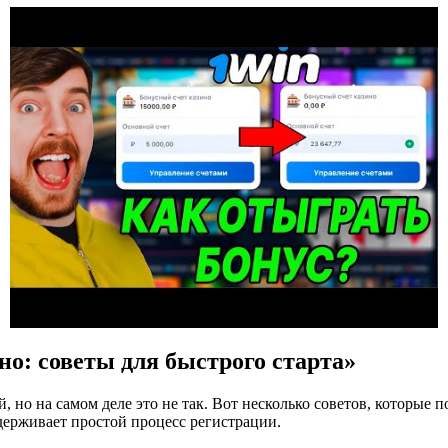
о: советы для быстрого старта»
 но на самом деле это не так. Вот несколько советов, которые п
держивает простой процесс регистрации.