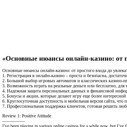
«Основные нюансы онлайн-казино: от п
Основные нюансы онлайн-казино: от простого входа до увлека
1. Регистрация в онлайн-казино – проста и безопасна, достаточ
2. Большой выбор игровых автоматов и классических казино-игр
3. Возможность играть на реальные деньги или бесплатно, для т
4. Надежная защита персональных данных и финансовой инфо
5. Бонусы и акции, которые делают игру еще более интересной
6. Круглосуточная доступность и мобильная версия сайта, что 
7. Профессиональная поддержка клиентов, готовая решить люб
Review 1: Positive Attitude
—————
I’ve been playing in various online casinos for a while now, but