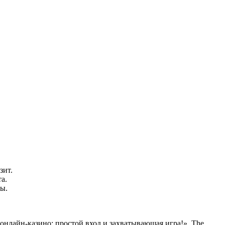
зит.
а.
ы.
ду в онлайн-казино: простой вход и захватывающая игра!». The