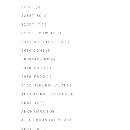
22BET
(2)
22BET BD
(1)
22BET IT
(1)
22BET SCHWEIZ
(1)
241498 DONE 29.09
(1)
6084 DONE
(1)
888STARZ BD
(2)
9440_PROD
(1)
9950_PROD
(1)
A16Z GENERATIVE AI
(4)
AI CHAT BOT PYTHON
(1)
AKSS.UZ
(1)
ANONYMOUS
(6)
ATELIERMASOMI.COM
(1)
AUSTRIA
(1)