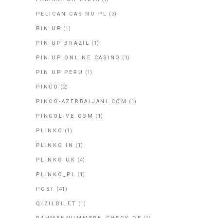
PELICAN CASINO PL
(3)
PIN UP
(1)
PIN UP BRAZIL
(1)
PIN UP ONLINE CASINO
(1)
PIN UP PERU
(1)
PINCO
(2)
PINCO-AZERBAIJANI.COM
(1)
PINCOLIVE.COM
(1)
PLINKO
(1)
PLINKO IN
(1)
PLINKO UK
(4)
PLINKO_PL
(1)
POST
(41)
QIZILBILET
(1)