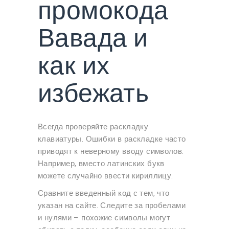
промокода
Вавада и
как их
избежать
Всегда проверяйте раскладку
клавиатуры. Ошибки в раскладке часто
приводят к неверному вводу символов.
Например, вместо латинских букв
можете случайно ввести кириллицу.
Сравните введенный код с тем, что
указан на сайте. Следите за пробелами
и нулями – похожие символы могут