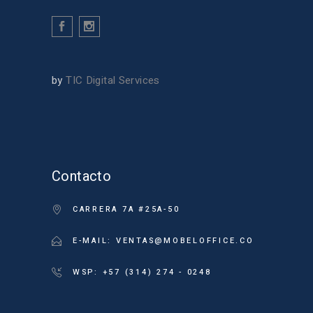
by
TIC Digital Services
Contacto
CARRERA 7A #25A-50
E-MAIL: VENTAS@MOBELOFFICE.CO
WSP: +57 (314) 274 - 0248