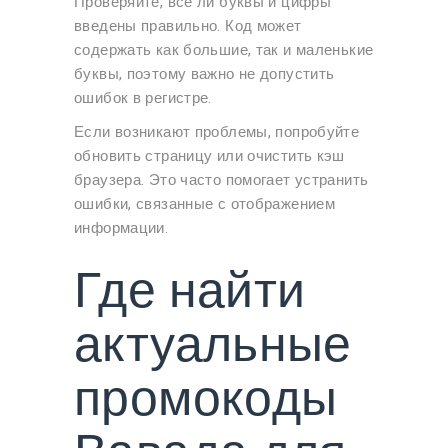
Проверяйте, все ли буквы и цифры
введены правильно. Код может
содержать как большие, так и маленькие
буквы, поэтому важно не допустить
ошибок в регистре.
Если возникают проблемы, попробуйте
обновить страницу или очистить кэш
браузера. Это часто помогает устранить
ошибки, связанные с отображением
информации.
Где найти
актуальные
промокоды