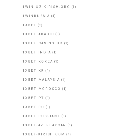
1WIN-UZ-KIRISH.ORG
(1)
1WINRUSSIA
(4)
1XBET
(2)
1XBET ARABIC
(1)
1XBET CASINO BD
(1)
1XBET INDIA
(1)
1XBET KOREA
(1)
1XBET KR
(1)
1XBET MALAYSIA
(1)
1XBET MOROCCO
(1)
1XBET PT
(1)
1XBET RU
(1)
1XBET RUSSIAN1
(6)
1XBET-AZERBAYCAN
(1)
1XBET-KIRISH.COM
(1)