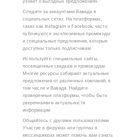
узнает о выгодных предложениях.
Следите за аккаунтами Вавада в
социальных сетях. На платформах,
таких как Instagram и Facebook, часто
публикуются эксклюзивные промокоды
и специальные предложения, которые
доступны только подписчикам.
Используйте специальные сайты,
посвященные скидкам и промокодам.
Многие ресурсы собирают актуальные
предложения от различных компаний, в
том числе и Вавада. Найдите
проверенные платформы, чтобы быть
уверенными в актуальности
информации.
Общайтесь с другими пользователями.
Участие в форумах или группах в
мессенджерах может помочь вам узнать