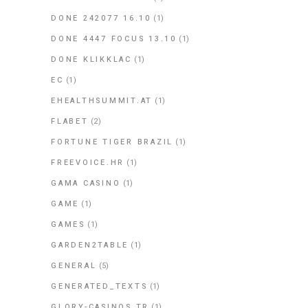
DONE 242077 16.10
(1)
DONE 4447 FOCUS 13.10
(1)
DONE KLIKKLAC
(1)
EC
(1)
EHEALTHSUMMIT.AT
(1)
FLABET
(2)
FORTUNE TIGER BRAZIL
(1)
FREEVOICE.HR
(1)
GAMA CASINO
(1)
GAME
(1)
GAMES
(1)
GARDEN2TABLE
(1)
GENERAL
(5)
GENERATED_TEXTS
(1)
GLORY-CASINOS TR
(1)