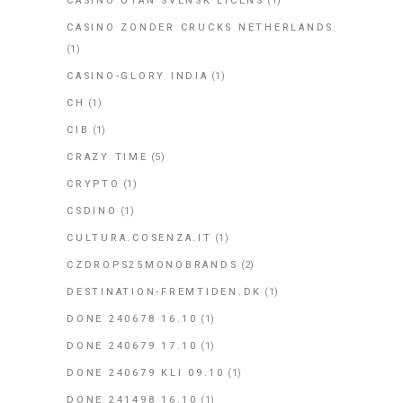
CASINO UTAN SVENSK LICENS
(1)
CASINO ZONDER CRUCKS NETHERLANDS
(1)
CASINO-GLORY INDIA
(1)
CH
(1)
CIB
(1)
CRAZY TIME
(5)
CRYPTO
(1)
CSDINO
(1)
CULTURA.COSENZA.IT
(1)
CZDROPS25MONOBRANDS
(2)
DESTINATION-FREMTIDEN.DK
(1)
DONE 240678 16.10
(1)
DONE 240679 17.10
(1)
DONE 240679 KLI 09.10
(1)
DONE 241498 16.10
(1)