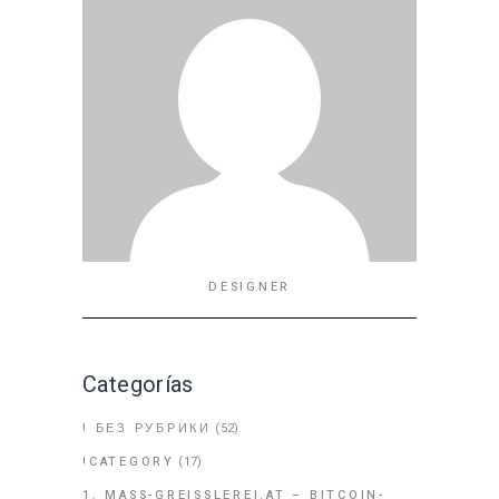
DESIGNER
Categorías
! БЕЗ РУБРИКИ
(52)
!CATEGORY
(17)
1. MASS-GREISSLEREI.AT – BITCOIN-