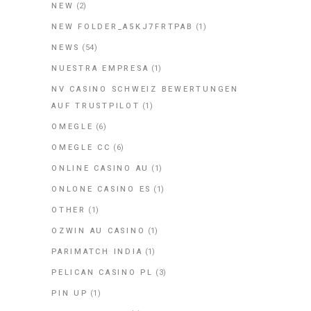
NEW
(2)
NEW FOLDER_A5KJ7FRTPAB
(1)
NEWS
(54)
NUESTRA EMPRESA
(1)
NV CASINO SCHWEIZ BEWERTUNGEN
AUF TRUSTPILOT
(1)
OMEGLE
(6)
OMEGLE CC
(6)
ONLINE CASINO AU
(1)
ONLONE CASINO ES
(1)
OTHER
(1)
OZWIN AU CASINO
(1)
PARIMATCH INDIA
(1)
PELICAN CASINO PL
(3)
PIN UP
(1)