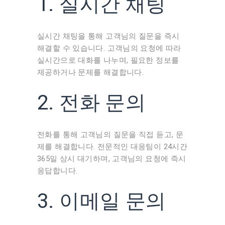
1. 실시간 채팅
실시간 채팅을 통해 고객님의 질문을 즉시
해결할 수 있습니다. 고객님의 요청에 따라
실시간으로 대화를 나누며, 필요한 정보를
제공하거나 문제를 해결합니다.
2. 전화 문의
전화를 통해 고객님의 질문을 직접 듣고, 문
제를 해결합니다. 전문적인 대응팀이 24시간
365일 상시 대기하며, 고객님의 요청에 즉시
응답합니다.
3. 이메일 문의