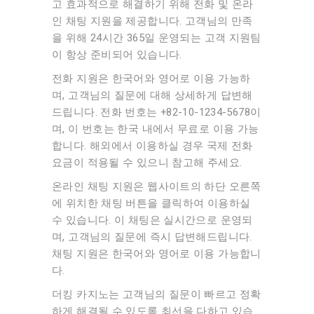
고 효과적으로 해결하기 위해 전화 및 온라
인 채팅 지원을 제공합니다. 고객님의 만족
을 위해 24시간 365일 운영되는 고객 지원팀
이 항상 준비되어 있습니다.
전화 지원은 한국어와 영어로 이용 가능하
며, 고객님의 질문에 대해 상세하게 답변해
드립니다. 전화 번호는 +82-10-1234-5678이
며, 이 번호는 한국 내에서 무료로 이용 가능
합니다. 해외에서 이용하실 경우 국제 전화
요금이 적용될 수 있으니 참고해 주세요.
온라인 채팅 지원은 웹사이트의 하단 오른쪽
에 위치한 채팅 버튼을 클릭하여 이용하실
수 있습니다. 이 채팅은 실시간으로 운영되
며, 고객님의 질문에 즉시 답변해드립니다.
채팅 지원은 한국어와 영어로 이용 가능합니
다.
더킹 카지노는 고객님의 질문이 빠르고 정확
하게 해결될 수 있도록 최선을 다하고 있습