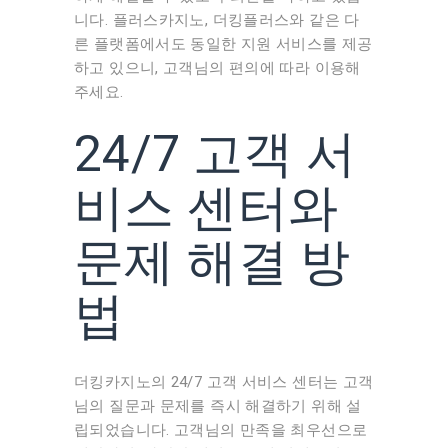
니다. 플러스카지노, 더킹플러스와 같은 다
른 플랫폼에서도 동일한 지원 서비스를 제공
하고 있으니, 고객님의 편의에 따라 이용해
주세요.
24/7 고객 서
비스 센터와
문제 해결 방
법
더킹카지노의 24/7 고객 서비스 센터는 고객
님의 질문과 문제를 즉시 해결하기 위해 설
립되었습니다. 고객님의 만족을 최우선으로