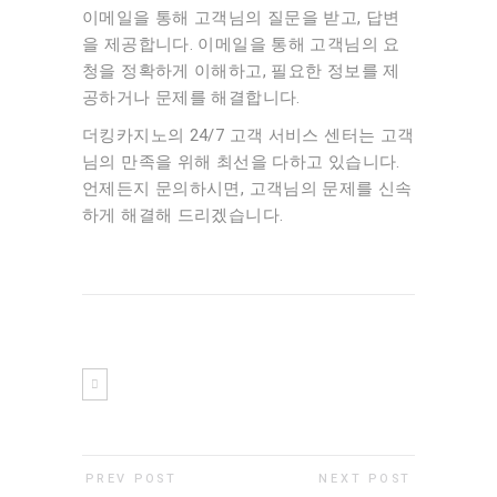
이메일을 통해 고객님의 질문을 받고, 답변
을 제공합니다. 이메일을 통해 고객님의 요
청을 정확하게 이해하고, 필요한 정보를 제
공하거나 문제를 해결합니다.
더킹카지노의 24/7 고객 서비스 센터는 고객
님의 만족을 위해 최선을 다하고 있습니다.
언제든지 문의하시면, 고객님의 문제를 신속
하게 해결해 드리겠습니다.
PREV POST
NEXT POST