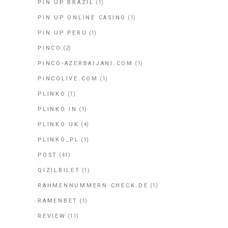
PIN UP BRAZIL
(1)
PIN UP ONLINE CASINO
(1)
PIN UP PERU
(1)
PINCO
(2)
PINCO-AZERBAIJANI.COM
(1)
PINCOLIVE.COM
(1)
PLINKO
(1)
PLINKO IN
(1)
PLINKO UK
(4)
PLINKO_PL
(1)
POST
(41)
QIZILBILET
(1)
RAHMENNUMMERN-CHECK.DE
(1)
RAMENBET
(1)
REVIEW
(11)