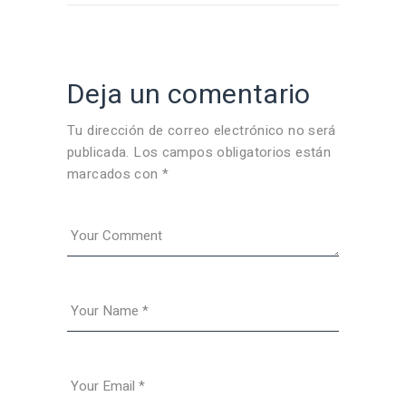
Deja un comentario
Tu dirección de correo electrónico no será
publicada.
Los campos obligatorios están
marcados con
*