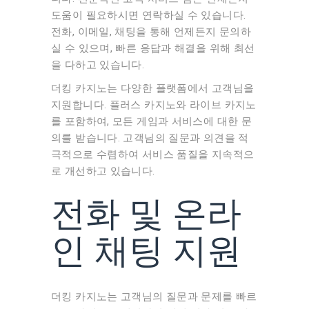
도움이 필요하시면 연락하실 수 있습니다.
전화, 이메일, 채팅을 통해 언제든지 문의하
실 수 있으며, 빠른 응답과 해결을 위해 최선
을 다하고 있습니다.
더킹 카지노는 다양한 플랫폼에서 고객님을
지원합니다. 플러스 카지노와 라이브 카지노
를 포함하여, 모든 게임과 서비스에 대한 문
의를 받습니다. 고객님의 질문과 의견을 적
극적으로 수렴하여 서비스 품질을 지속적으
로 개선하고 있습니다.
전화 및 온라
인 채팅 지원
더킹 카지노는 고객님의 질문과 문제를 빠르