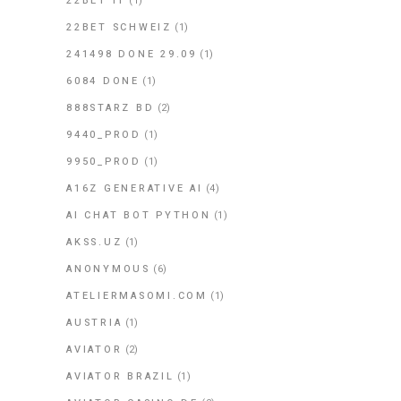
22BET IT
(1)
22BET SCHWEIZ
(1)
241498 DONE 29.09
(1)
6084 DONE
(1)
888STARZ BD
(2)
9440_PROD
(1)
9950_PROD
(1)
A16Z GENERATIVE AI
(4)
AI CHAT BOT PYTHON
(1)
AKSS.UZ
(1)
ANONYMOUS
(6)
ATELIERMASOMI.COM
(1)
AUSTRIA
(1)
AVIATOR
(2)
AVIATOR BRAZIL
(1)