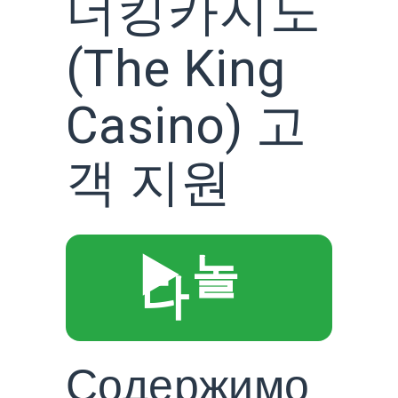
더킹카지노
(The King
Casino) 고
객 지원
▶️ 놀
다
Содержимо