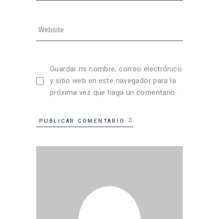
Guardar mi nombre, correo electrónico
y sitio web en este navegador para la
próxima vez que haga un comentario.
PUBLICAR COMENTARIO