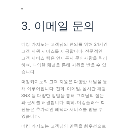
3. 이메일 문의
더킹 카지노는 고객님의 편의를 위해 24시간
고객 지원 서비스를 제공합니다. 전문적인
고객 서비스 팀은 언제든지 문의사항을 처리
하며, 다양한 채널을 통해 지원을 받을 수 있
습니다.
더킹카지노의 고객 지원은 다양한 채널을 통
해 이루어집니다. 전화, 이메일, 실시간 채팅,
SNS 등 다양한 방법을 통해 고객님의 질문
과 문제를 해결합니다. 특히, 더킹플러스 회
원들은 추가적인 혜택과 서비스를 받을 수
있습니다.
더킹 카지노는 고객님의 만족을 최우선으로