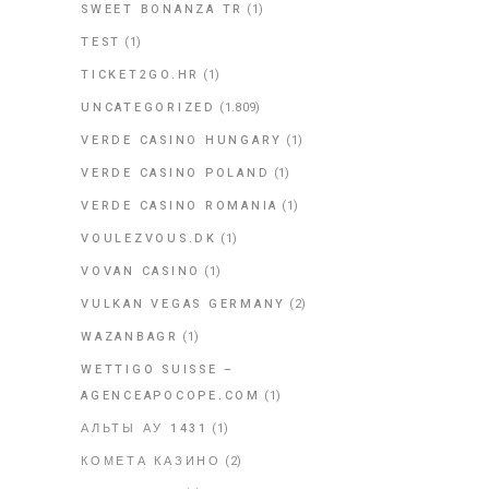
SWEET BONANZA TR
(1)
TEST
(1)
TICKET2GO.HR
(1)
UNCATEGORIZED
(1.809)
VERDE CASINO HUNGARY
(1)
VERDE CASINO POLAND
(1)
VERDE CASINO ROMANIA
(1)
VOULEZVOUS.DK
(1)
VOVAN CASINO
(1)
VULKAN VEGAS GERMANY
(2)
WAZANBAGR
(1)
WETTIGO SUISSE –
AGENCEAPOCOPE.COM
(1)
АЛЬТЫ АУ 1431
(1)
КОМЕТА КАЗИНО
(2)