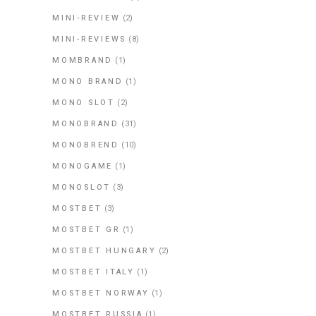
MINI-REVIEW
(2)
MINI-REVIEWS
(8)
MOMBRAND
(1)
MONO BRAND
(1)
MONO SLOT
(2)
MONOBRAND
(31)
MONOBREND
(10)
MONOGAME
(1)
MONOSLOT
(3)
MOSTBET
(3)
MOSTBET GR
(1)
MOSTBET HUNGARY
(2)
MOSTBET ITALY
(1)
MOSTBET NORWAY
(1)
MOSTBET RUSSIA
(1)