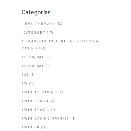
Categorías
! БЕЗ РУБРИКИ
(52)
!CATEGORY
(17)
1. MASS-GREISSLEREI.AT – BITCOIN-
CASINOS
(1)
10390_SAT
(1)
10400_SAT
(1)
123
(1)
1W
(1)
1WIN AZ CASINO
(1)
1WIN BRASIL
(2)
1WIN BRAZIL
(1)
1WIN CASINO SPANISH
(1)
1WIN FR
(1)