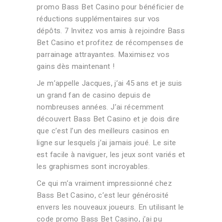
promo Bass Bet Casino pour bénéficier de
réductions supplémentaires sur vos
dépôts. 7 Invitez vos amis à rejoindre Bass
Bet Casino et profitez de récompenses de
parrainage attrayantes. Maximisez vos
gains dès maintenant !
Je m’appelle Jacques, j’ai 45 ans et je suis
un grand fan de casino depuis de
nombreuses années. J’ai récemment
découvert Bass Bet Casino et je dois dire
que c’est l’un des meilleurs casinos en
ligne sur lesquels j’ai jamais joué. Le site
est facile à naviguer, les jeux sont variés et
les graphismes sont incroyables.
Ce qui m’a vraiment impressionné chez
Bass Bet Casino, c’est leur générosité
envers les nouveaux joueurs. En utilisant le
code promo Bass Bet Casino, j’ai pu