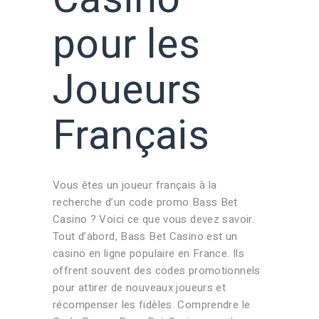
pour les
Joueurs
Français
Vous êtes un joueur français à la
recherche d’un code promo Bass Bet
Casino ? Voici ce que vous devez savoir.
Tout d’abord, Bass Bet Casino est un
casino en ligne populaire en France. Ils
offrent souvent des codes promotionnels
pour attirer de nouveaux joueurs et
récompenser les fidèles. Comprendre le