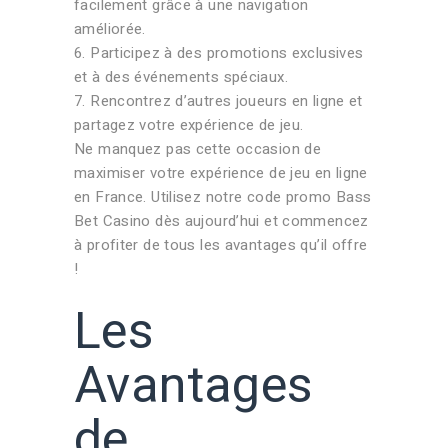
facilement grâce à une navigation
améliorée.
6. Participez à des promotions exclusives
et à des événements spéciaux.
7. Rencontrez d’autres joueurs en ligne et
partagez votre expérience de jeu.
Ne manquez pas cette occasion de
maximiser votre expérience de jeu en ligne
en France. Utilisez notre code promo Bass
Bet Casino dès aujourd’hui et commencez
à profiter de tous les avantages qu’il offre
!
Les
Avantages
de