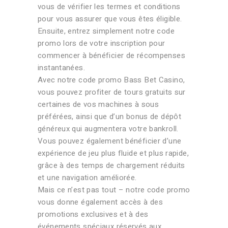
vous de vérifier les termes et conditions
pour vous assurer que vous êtes éligible.
Ensuite, entrez simplement notre code
promo lors de votre inscription pour
commencer à bénéficier de récompenses
instantanées.
Avec notre code promo Bass Bet Casino,
vous pouvez profiter de tours gratuits sur
certaines de vos machines à sous
préférées, ainsi que d’un bonus de dépôt
généreux qui augmentera votre bankroll.
Vous pouvez également bénéficier d’une
expérience de jeu plus fluide et plus rapide,
grâce à des temps de chargement réduits
et une navigation améliorée.
Mais ce n’est pas tout – notre code promo
vous donne également accès à des
promotions exclusives et à des
événements spéciaux réservés aux