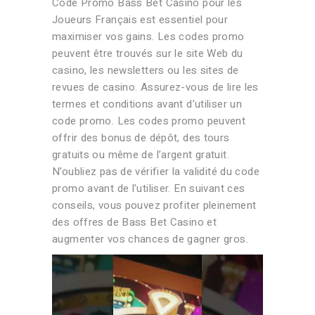
Code Promo Bass Bet Casino pour les
Joueurs Français est essentiel pour
maximiser vos gains. Les codes promo
peuvent être trouvés sur le site Web du
casino, les newsletters ou les sites de
revues de casino. Assurez-vous de lire les
termes et conditions avant d’utiliser un
code promo. Les codes promo peuvent
offrir des bonus de dépôt, des tours
gratuits ou même de l’argent gratuit.
N’oubliez pas de vérifier la validité du code
promo avant de l’utiliser. En suivant ces
conseils, vous pouvez profiter pleinement
des offres de Bass Bet Casino et
augmenter vos chances de gagner gros.