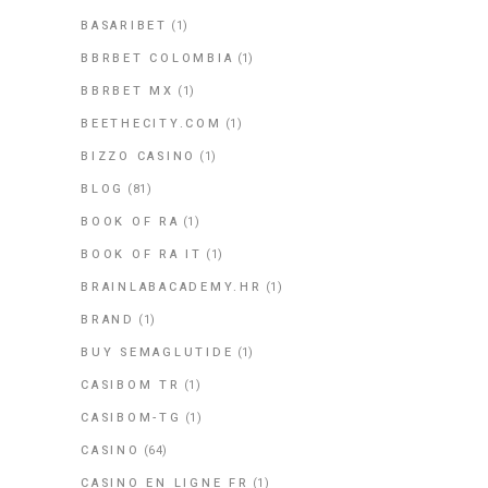
BASARIBET
(1)
BBRBET COLOMBIA
(1)
BBRBET MX
(1)
BEETHECITY.COM
(1)
BIZZO CASINO
(1)
BLOG
(81)
BOOK OF RA
(1)
BOOK OF RA IT
(1)
BRAINLABACADEMY.HR
(1)
BRAND
(1)
BUY SEMAGLUTIDE
(1)
CASIBOM TR
(1)
CASIBOM-TG
(1)
CASINO
(64)
CASINO EN LIGNE FR
(1)