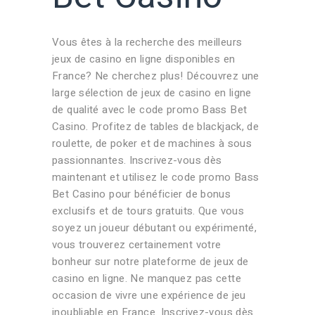
Vous êtes à la recherche des meilleurs
jeux de casino en ligne disponibles en
France? Ne cherchez plus! Découvrez une
large sélection de jeux de casino en ligne
de qualité avec le code promo Bass Bet
Casino. Profitez de tables de blackjack, de
roulette, de poker et de machines à sous
passionnantes. Inscrivez-vous dès
maintenant et utilisez le code promo Bass
Bet Casino pour bénéficier de bonus
exclusifs et de tours gratuits. Que vous
soyez un joueur débutant ou expérimenté,
vous trouverez certainement votre
bonheur sur notre plateforme de jeux de
casino en ligne. Ne manquez pas cette
occasion de vivre une expérience de jeu
inoubliable en France. Inscrivez-vous dès