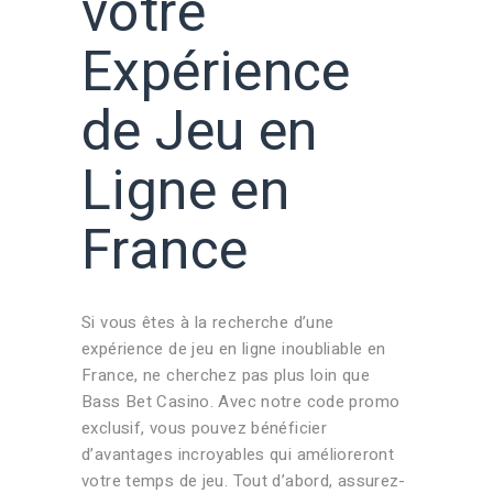
votre
Expérience
de Jeu en
Ligne en
France
Si vous êtes à la recherche d’une
expérience de jeu en ligne inoubliable en
France, ne cherchez pas plus loin que
Bass Bet Casino. Avec notre code promo
exclusif, vous pouvez bénéficier
d’avantages incroyables qui amélioreront
votre temps de jeu. Tout d’abord, assurez-