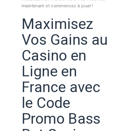
maintenant et commencez à jouer!
Maximisez
Vos Gains au
Casino en
Ligne en
France avec
le Code
Promo Bass