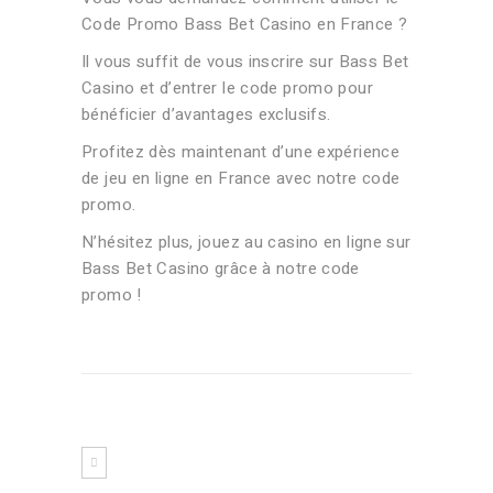
Code Promo Bass Bet Casino en France ?
Il vous suffit de vous inscrire sur Bass Bet
Casino et d’entrer le code promo pour
bénéficier d’avantages exclusifs.
Profitez dès maintenant d’une expérience
de jeu en ligne en France avec notre code
promo.
N’hésitez plus, jouez au casino en ligne sur
Bass Bet Casino grâce à notre code
promo !