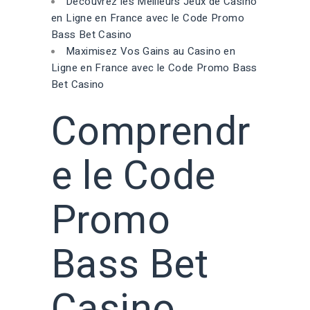
Découvrez les Meilleurs Jeux de Casino
en Ligne en France avec le Code Promo
Bass Bet Casino
Maximisez Vos Gains au Casino en
Ligne en France avec le Code Promo Bass
Bet Casino
Comprendr
e le Code
Promo
Bass Bet
Casino