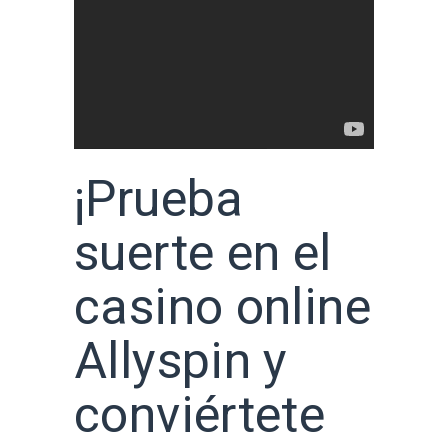
¡Prueba
suerte en el
casino online
Allyspin y
conviértete