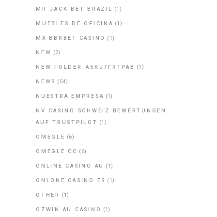
MR JACK BET BRAZIL
(1)
MUEBLES DE OFICINA
(1)
MX-BBRBET-CASINO
(1)
NEW
(2)
NEW FOLDER_A5KJ7FRTPAB
(1)
NEWS
(54)
NUESTRA EMPRESA
(1)
NV CASINO SCHWEIZ BEWERTUNGEN
AUF TRUSTPILOT
(1)
OMEGLE
(6)
OMEGLE CC
(6)
ONLINE CASINO AU
(1)
ONLONE CASINO ES
(1)
OTHER
(1)
OZWIN AU CASINO
(1)