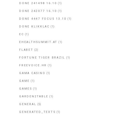
DONE 241498 16.10
(1)
DONE 242077 16.10
(1)
DONE 4447 FOCUS 13.10
(1)
DONE KLIKKLAC
(1)
EC
(1)
EHEALTHSUMMIT.AT
(1)
FLABET
(2)
FORTUNE TIGER BRAZIL
(1)
FREEVOICE.HR
(1)
GAMA CASINO
(1)
GAME
(1)
GAMES
(1)
GARDEN2TABLE
(1)
GENERAL
(5)
GENERATED_TEXTS
(1)