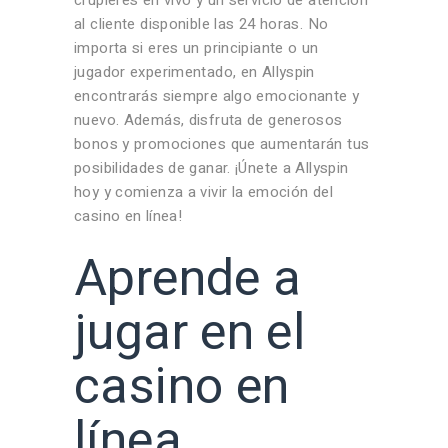
al cliente disponible las 24 horas. No
importa si eres un principiante o un
jugador experimentado, en Allyspin
encontrarás siempre algo emocionante y
nuevo. Además, disfruta de generosos
bonos y promociones que aumentarán tus
posibilidades de ganar. ¡Únete a Allyspin
hoy y comienza a vivir la emoción del
casino en línea!
Aprende a
jugar en el
casino en
línea