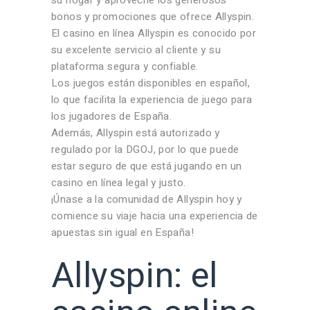
bonos y promociones que ofrece Allyspin.
El casino en línea Allyspin es conocido por
su excelente servicio al cliente y su
plataforma segura y confiable.
Los juegos están disponibles en español,
lo que facilita la experiencia de juego para
los jugadores de España.
Además, Allyspin está autorizado y
regulado por la DGOJ, por lo que puede
estar seguro de que está jugando en un
casino en línea legal y justo.
¡Únase a la comunidad de Allyspin hoy y
comience su viaje hacia una experiencia de
apuestas sin igual en España!
Allyspin: el