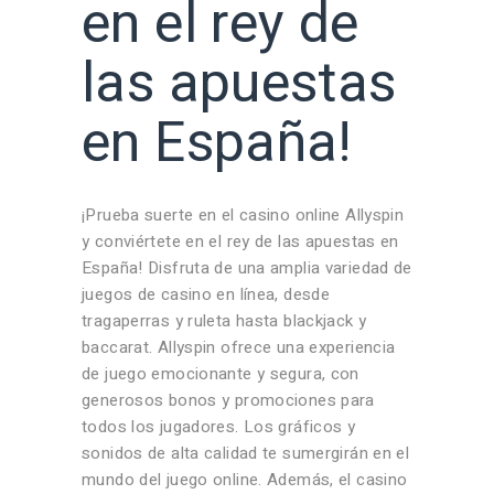
en el rey de
las apuestas
en España!
¡Prueba suerte en el casino online Allyspin
y conviértete en el rey de las apuestas en
España! Disfruta de una amplia variedad de
juegos de casino en línea, desde
tragaperras y ruleta hasta blackjack y
baccarat. Allyspin ofrece una experiencia
de juego emocionante y segura, con
generosos bonos y promociones para
todos los jugadores. Los gráficos y
sonidos de alta calidad te sumergirán en el
mundo del juego online. Además, el casino