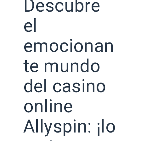
Descubre
el
emocionan
te mundo
del casino
online
Allyspin: ¡lo