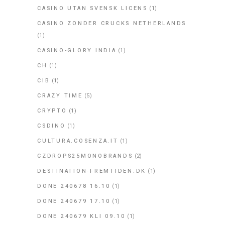
CASINO UTAN SVENSK LICENS
(1)
CASINO ZONDER CRUCKS NETHERLANDS
(1)
CASINO-GLORY INDIA
(1)
CH
(1)
CIB
(1)
CRAZY TIME
(5)
CRYPTO
(1)
CSDINO
(1)
CULTURA.COSENZA.IT
(1)
CZDROPS25MONOBRANDS
(2)
DESTINATION-FREMTIDEN.DK
(1)
DONE 240678 16.10
(1)
DONE 240679 17.10
(1)
DONE 240679 KLI 09.10
(1)