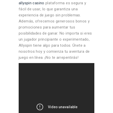
allyspin casino
plataforma es segura y
fácil de usar, lo que garantiza una
experiencia de juego sin problemas.
Además, ofrecemos generosos bonos y
promociones para aumentar tus
posibilidades de ganar. No importa si eres
un jugador principiante o experimentado,
Allyspin tiene algo para todos. Únete a
nosotros hoy y comienza tu aventura de
juego en línea. ¡No te arrepentirás!