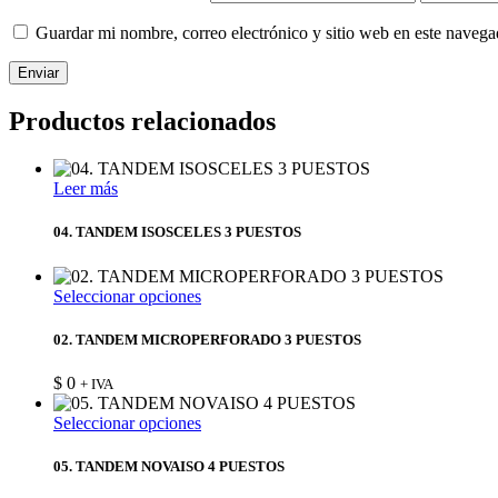
Guardar mi nombre, correo electrónico y sitio web en este naveg
Enviar
Productos relacionados
Leer más
04. TANDEM ISOSCELES 3 PUESTOS
Este
Seleccionar opciones
producto
tiene
02. TANDEM MICROPERFORADO 3 PUESTOS
múltiples
variantes.
$
0
+ IVA
Las
opciones
Este
Seleccionar opciones
se
producto
pueden
tiene
05. TANDEM NOVAISO 4 PUESTOS
elegir
múltiples
en