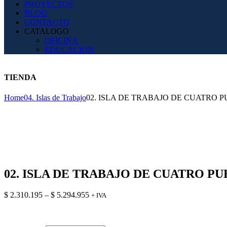
PROYECTOS
BLOG
CONTACTO
CATALOGO
OFICINA
EDUCACION
TIENDA
Home
04. Islas de Trabajo
02. ISLA DE TRABAJO DE CUATRO 
02. ISLA DE TRABAJO DE CUATRO P
$
2.310.195
–
$
5.294.955
+ IVA