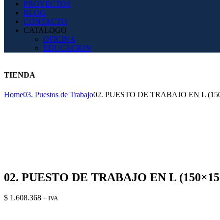
PROYECTOS
BLOG
CONTACTO
CATALOGO
OFICINA
EDUCACION
TIENDA
Home
03. Puestos de Trabajo
02. PUESTO DE TRABAJO EN L (150
02. PUESTO DE TRABAJO EN L (150×15
$
1.608.368
+ IVA