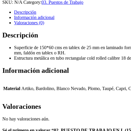
DE
SKU:
N/A
Category:
03. Puestos de Trabajo
TRABAJO
EN
Descripción
L
Información adicional
(150x150
Valoraciones (0)
cm)
quantity
Descripción
Superficie de 150*60 cms en tablex de 25 mm en laminado formi
mm, faldón en tablex o RH.
Estructura metálica en tubo rectangular cold rolled calibre 18 de
Información adicional
Material
Artiko, Bardolino, Blanco Nevado, Plomo, Taupé, Capri, 
Valoraciones
No hay valoraciones aún.
Sé el primero en valorar “02. PUESTO DE TRABAJO EN L (15