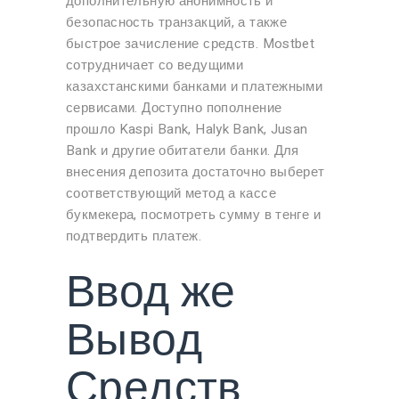
дополнительную анонимность и
безопасность транзакций, а также
быстрое зачисление средств. Mostbet
сотрудничает со ведущими
казахстанскими банками и платежными
сервисами. Доступно пополнение
прошло Kaspi Bank, Halyk Bank, Jusan
Bank и другие обитатели банки. Для
внесения депозита достаточно выберет
соответствующий метод а кассе
букмекера, посмотреть сумму в тенге и
подтвердить платеж.
Ввод же
Вывод
Средств