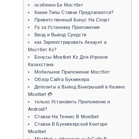
особенно Бк Мостбет
Какие Типы Ставок Предлагаются?
Приветственный Бонус На Спорт
Fs за Установку Приложения
Ввод и Вывод Средств
как Зарегистрировать Аккаунт а
Мостбет Кз?
Бонусы Mostbet Kz Для Игроков
Казахстана
Мобильное Приложение Мостбет
Обзор Сайта Букмекера
Депозиты а Вывод Выигрышей в Казино
Mostbet 💳
только Установить Приложение и
Android?
Ставки На Теннис В Mostbet
Ставки В Букмекерской Конторе
Mostbet