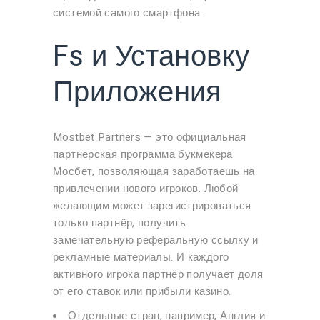
системой самого смартфона.
Fs и Установку
Приложения
Mostbet Partners — это официальная
партнёрская программа букмекера
Мосбет, позволяющая заработаешь на
привлечении нового игроков. Любой
желающим может зарегистрироваться
только партнёр, получить
замечательную реферальную ссылку и
рекламные материалы. И каждого
активного игрока партнёр получает доля
от его ставок или прибыли казино.
Отдельные стран, например, Англия и