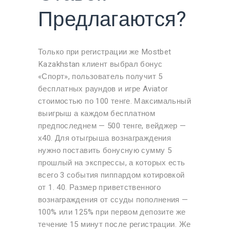
Предлагаются?
Только при регистрации же Mostbet
Kazakhstan клиент выбрал бонус
«Спорт», пользователь получит 5
бесплатных раундов и игре Aviator
стоимостью по 100 тенге. Максимальный
выигрыш а каждом бесплатном
предпоследнем — 500 тенге, вейджер —
х40. Для отыгрыша вознаграждения
нужно поставить бонусную сумму 5
прошлый на экспрессы, а которых есть
всего 3 события пиппардом котировкой
от 1. 40. Размер приветственного
вознаграждения от ссуды пополнения —
100% или 125% при первом депозите же
течение 15 минут после регистрации. Же