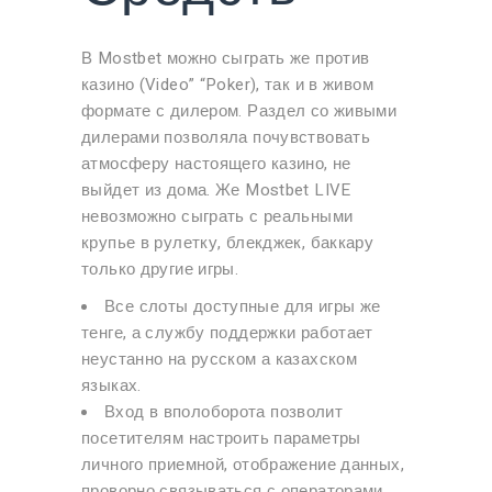
В Mostbet можно сыграть же против
казино (Video” “Poker), так и в живом
формате с дилером. Раздел со живыми
дилерами позволяла почувствовать
атмосферу настоящего казино, не
выйдет из дома. Же Mostbet LIVE
невозможно сыграть с реальными
крупье в рулетку, блекджек, баккару
только другие игры.
Все слоты доступные для игры же
тенге, а службу поддержки работает
неустанно на русском а казахском
языках.
Вход в вполоборота позволит
посетителям настроить параметры
личного приемной, отображение данных,
проворно связываться с операторами