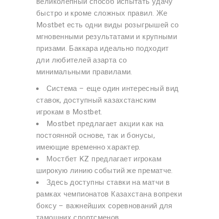
великолепный способ испытать удачу
быстро и кроме сложных правил. Же
Mostbet есть одни виды розыгрышей со
мгновенными результатами и крупными
призами. Баккара идеально подходит
дли любителей азарта со
минимальными правилами.
Система – еще один интересный вид
ставок, доступный казахстанским
игрокам в Mostbet.
Mostbet предлагает акции как на
постоянной основе, так и бонусы,
имеющие временно характер.
Мостбет KZ предлагает игрокам
широкую линию событий же прематче.
Здесь доступны ставки на матчи в
рамках чемпионатов Казахстана вопреки
боксу – важнейших соревнований для
тамошних спортсменов.