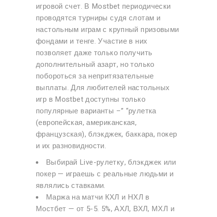
игровой счет. В Mostbet периодически
проводятся турниры судя слотам и
настольным играм с крупный призовыми
фондами и тенге. Участие в них
позволяет даже только получить
дополнительный азарт, но только
побороться за непритязательные
выплаты. Для любителей настольных
игр в Mostbet доступны только
популярные варианты –” “рулетка
(европейская, американская,
французская), блэкджек, баккара, покер
и их разновидности.
Выбирай Live-рулетку, блэкджек или
покер — играешь с реальные людьми и
являлись ставками.
Маржа на матчи КХЛ и НХЛ в
Мостбет — от 5-5. 5%, АХЛ, ВХЛ, МХЛ и