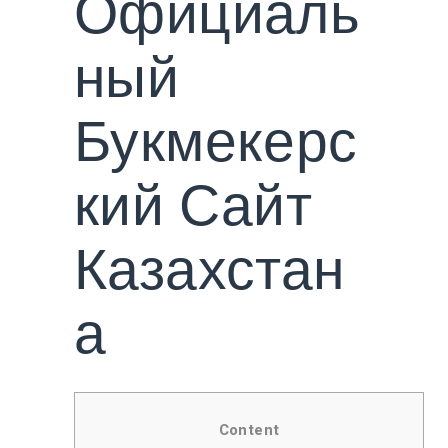
Официаль
ный
Букмекерс
кий Сайт
Казахстан
а
Content