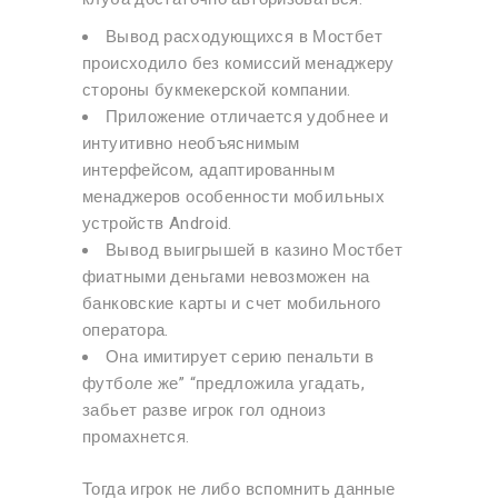
Вывод расходующихся в Мостбет
происходило без комиссий менаджеру
стороны букмекерской компании.
Приложение отличается удобнее и
интуитивно необъяснимым
интерфейсом, адаптированным
менаджеров особенности мобильных
устройств Android.
Вывод выигрышей в казино Мостбет
фиатными деньгами невозможен на
банковские карты и счет мобильного
оператора.
Она имитирует серию пенальти в
футболе же” “предложила угадать,
забьет разве игрок гол одноиз
промахнется.
Тогда игрок не либо вспомнить данные