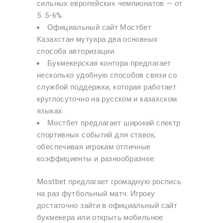
сильных европейских чемпионатов — от
5. 5-6%.
Официальный сайт Мостбет
Казахстан мутуара два основных
способа авторизации.
Букмекерская контора предлагает
несколько удобную способов связи со
службой поддержки, которая работает
круглосуточно на русском и казахском
языках.
Мостбет предлагает широкий спектр
спортивных событий для ставок,
обеспечивая игрокам отличные
коэффициенты и разнообразнее.
Mostbet предлагает громадную роспись
на раз футбольный матч. Игроку
достаточно зайти в официальный сайт
букмекера или открыть мобильное