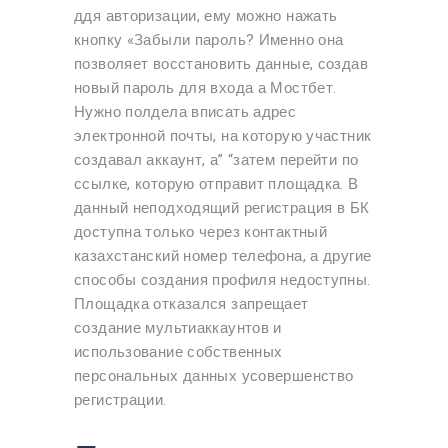
ддя авторизации, ему можно нажать
кнопку «Забыли пароль? Именно она
позволяет восстановить данные, создав
новый пароль для входа а Мостбет.
Нужно полдела вписать адрес
электронной почты, на которую участник
создавал аккаунт, а” “затем перейти по
ссылке, которую отправит площадка. В
данный неподходящий регистрация в БК
доступна только через контактный
казахстанский номер телефона, а другие
способы создания профиля недоступны.
Площадка отказался запрещает
создание мультиаккаунтов и
использование собственных
персональных данных усовершенство
регистрации.