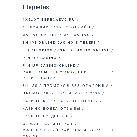
Etiquetas
1XSLOT.BEREGAEVO.RU
10 ЛУЧШИХ КАЗИНО ОНЛАЙН
CASINO ONLINE
CAT CASINO
EN IYI ONLINE CASINO SITELERI
ESCRITORIOS
PINCO CASINO ONLINE
PIN UP CASINO
PIN UP CASINO ONLINE
POKERDOM ПРОМОКОД ПРИ
РЕГИСТРАЦИИ
SILLAS
ПРОМОКОД БЕЗ ОТЫГРЫША
ПРОМОКОД БЕЗ ОТЫГРЫША 2025
КАЗИНО КЭТ
КАЗИНО БОНУСЫ
КАЗИНО ВОДКА ОТЗЫВЫ
КАЗИНО НА ДЕНЬГИ
ОНЛАЙН КАЗИНО КЭТ
ОФИЦИАЛЬНЫЙ САЙТ КАЗИНО CAT
CASINO