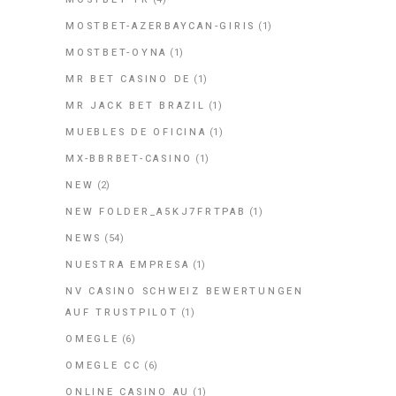
MOSTBET-AZERBAYCAN-GIRIS
(1)
MOSTBET-OYNA
(1)
MR BET CASINO DE
(1)
MR JACK BET BRAZIL
(1)
MUEBLES DE OFICINA
(1)
MX-BBRBET-CASINO
(1)
NEW
(2)
NEW FOLDER_A5KJ7FRTPAB
(1)
NEWS
(54)
NUESTRA EMPRESA
(1)
NV CASINO SCHWEIZ BEWERTUNGEN
AUF TRUSTPILOT
(1)
OMEGLE
(6)
OMEGLE CC
(6)
ONLINE CASINO AU
(1)