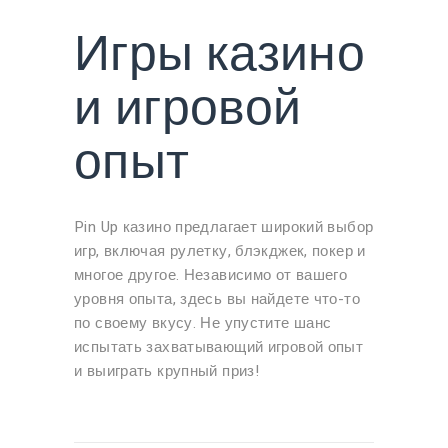
Игры казино
и игровой
опыт
Pin Up казино предлагает широкий выбор
игр, включая рулетку, блэкджек, покер и
многое другое. Независимо от вашего
уровня опыта, здесь вы найдете что-то
по своему вкусу. Не упустите шанс
испытать захватывающий игровой опыт
и выиграть крупный приз!