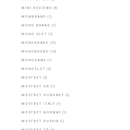
MINI-REVIEWS
(8)
MOMBRAND
(1)
MONO BRAND
(1)
MONO SLOT
(2)
MONOBRAND
(31)
MONOBREND
(10)
MONOGAME
(1)
MONOSLOT
(3)
MOSTBET
(3)
MOSTBET GR
(1)
MOSTBET HUNGARY
(2)
MOSTBET ITALY
(1)
MOSTBET NORWAY
(1)
MOSTBET RUSSIA
(1)
MOSTBET TR
(4)