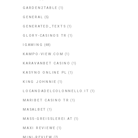
GARDEN2TABLE
(1)
GENERAL
(5)
GENERATED_TEXTS
(1)
GLORY-CASINOS TR
(1)
IGAMING
(48)
KAMPO-VIEW.COM
(1)
KARAVANBET CASINO
(1)
KASYNO ONLINE PL
(1)
KING JOHNNIE
(1)
LOCANDADELCOLONNELLO.IT
(1)
MARIBET CASINO TR
(1)
MASALBET
(1)
MASS-GREISSLEREI.AT
(1)
MAXI REVIEWE
(1)
MINI-REVIEW
(2)