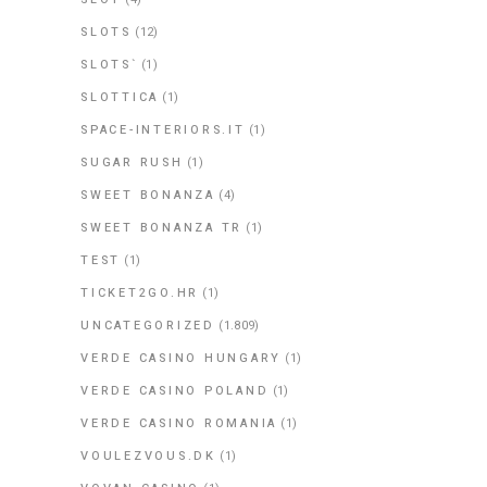
SLOTS
(12)
SLOTS`
(1)
SLOTTICA
(1)
SPACE-INTERIORS.IT
(1)
SUGAR RUSH
(1)
SWEET BONANZA
(4)
SWEET BONANZA TR
(1)
TEST
(1)
TICKET2GO.HR
(1)
UNCATEGORIZED
(1.809)
VERDE CASINO HUNGARY
(1)
VERDE CASINO POLAND
(1)
VERDE CASINO ROMANIA
(1)
VOULEZVOUS.DK
(1)