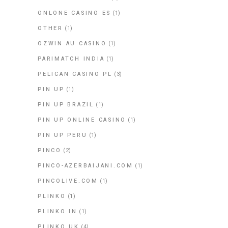
ONLONE CASINO ES
(1)
OTHER
(1)
OZWIN AU CASINO
(1)
PARIMATCH INDIA
(1)
PELICAN CASINO PL
(3)
PIN UP
(1)
PIN UP BRAZIL
(1)
PIN UP ONLINE CASINO
(1)
PIN UP PERU
(1)
PINCO
(2)
PINCO-AZERBAIJANI.COM
(1)
PINCOLIVE.COM
(1)
PLINKO
(1)
PLINKO IN
(1)
PLINKO UK
(4)