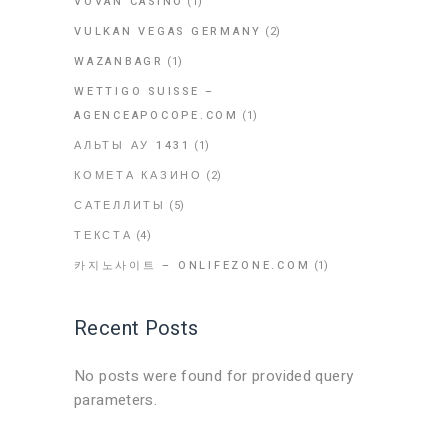
VOVAN CASINO
(1)
VULKAN VEGAS GERMANY
(2)
WAZANBAGR
(1)
WETTIGO SUISSE –
AGENCEAPOCOPE.COM
(1)
АЛЬТЫ АУ 1431
(1)
КОМЕТА КАЗИНО
(2)
САТЕЛЛИТЫ
(5)
ТЕКСТА
(4)
카지노사이트 – ONLIFEZONE.COM
(1)
Recent Posts
No posts were found for provided query
parameters.