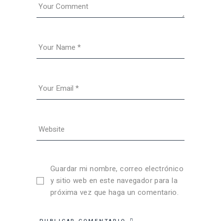
Guardar mi nombre, correo electrónico
y sitio web en este navegador para la
próxima vez que haga un comentario.