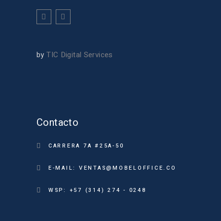
by
TIC Digital Services
Contacto
CARRERA 7A #25A-50
E-MAIL: VENTAS@MOBELOFFICE.CO
WSP: +57 (314) 274 - 0248