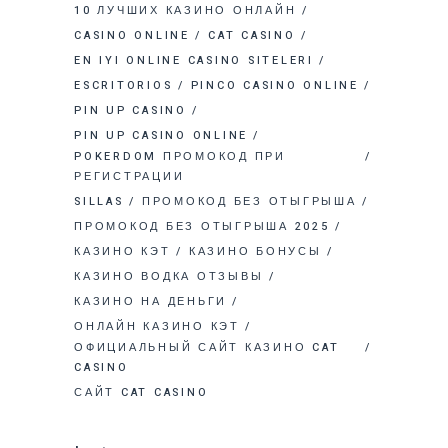
10 ЛУЧШИХ КАЗИНО ОНЛАЙН
CASINO ONLINE
CAT CASINO
EN IYI ONLINE CASINO SITELERI
ESCRITORIOS
PINCO CASINO ONLINE
PIN UP CASINO
PIN UP CASINO ONLINE
POKERDOM ПРОМОКОД ПРИ
РЕГИСТРАЦИИ
SILLAS
ПРОМОКОД БЕЗ ОТЫГРЫША
ПРОМОКОД БЕЗ ОТЫГРЫША 2025
КАЗИНО КЭТ
КАЗИНО БОНУСЫ
КАЗИНО ВОДКА ОТЗЫВЫ
КАЗИНО НА ДЕНЬГИ
ОНЛАЙН КАЗИНО КЭТ
ОФИЦИАЛЬНЫЙ САЙТ КАЗИНО CAT
CASINO
САЙТ CAT CASINO