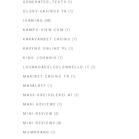
GENERATED_TEXTS
(1)
GLORY-CASINOS TR
(1)
IGAMING
(48)
KAMPO-VIEW.COM
(1)
KARAVANBET CASINO
(1)
KASYNO ONLINE PL
(1)
KING JOHNNIE
(1)
LOCANDADELCOLONNELLO.IT
(1)
MARIBET CASINO TR
(1)
MASALBET
(1)
MASS-GREISSLEREI.AT
(1)
MAXI REVIEWE
(1)
MINI-REVIEW
(2)
MINI-REVIEWS
(8)
MOMBRAND
(1)