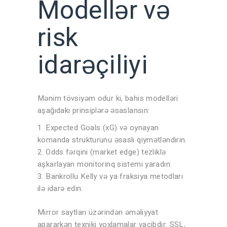
Modellər və
risk
idarəçiliyi
Mənim tövsiyəm odur ki, bahis modelləri
aşağıdakı prinsiplərə əsaslansın:
Expected Goals (xG) və oynayan
komanda strukturunu əsaslı qiymətləndirin.
Odds fərqini (market edge) tezliklə
aşkarlayan monitorinq sistemi yaradın.
Bankrollu Kelly və ya fraksiya metodları
ilə idarə edin.
Mirror saytları üzərindən əməliyyat
apararkən texniki yoxlamalar vacibdir: SSL,