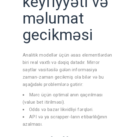
keyfiyyəti və
məlumat
gecikməsi
Analitik modellər üçün əsas elementlərdən
biri real vaxtlı və dəqiq datadır. Mirror
saytlar vasitəsilə gələn informasiya
zaman-zaman gecikmiş ola bilər və bu
aşağıdakı problemlərə gətirir:
Mərc üçün optimal anın qaçırılması
(value bet itirilməsi).
Odds və bazar likvidliyi fərqləri.
API və ya scrapper-ların etibarlılığının
azalması.