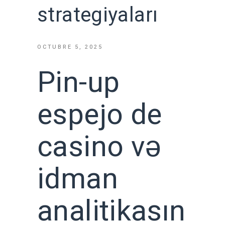
strategiyaları
OCTUBRE 5, 2025
Pin-up
espejo de
casino və
idman
analitikasın