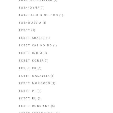
1WIN UZBEKISTAN
(1)
1WIN-OYNA
(1)
1WIN-UZ-KIRISH.ORG
(1)
1WINRUSSIA
(4)
1XBET
(2)
1XBET ARABIC
(1)
1XBET CASINO BD
(1)
1XBET INDIA
(1)
1XBET KOREA
(1)
1XBET KR
(1)
1XBET MALAYSIA
(1)
1XBET MOROCCO
(1)
1XBET PT
(1)
1XBET RU
(1)
1XBET RUSSIAN1
(6)