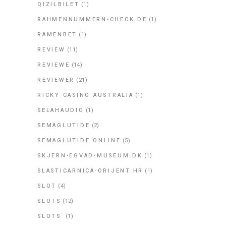
QIZILBILET
(1)
RAHMENNUMMERN-CHECK.DE
(1)
RAMENBET
(1)
REVIEW
(11)
REVIEWE
(14)
REVIEWER
(21)
RICKY CASINO AUSTRALIA
(1)
SELAHAUDIO
(1)
SEMAGLUTIDE
(2)
SEMAGLUTIDE ONLINE
(5)
SKJERN-EGVAD-MUSEUM.DK
(1)
SLASTICARNICA-ORIJENT.HR
(1)
SLOT
(4)
SLOTS
(12)
SLOTS`
(1)