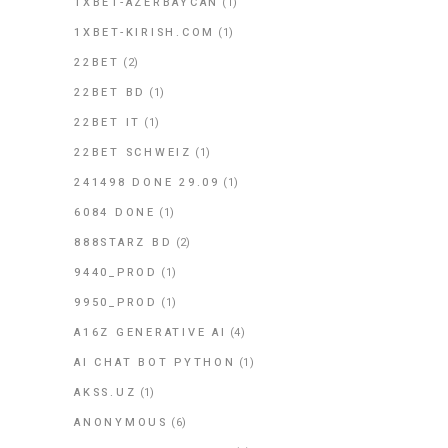
1XBET-AZERBAYCAN
(1)
1XBET-KIRISH.COM
(1)
22BET
(2)
22BET BD
(1)
22BET IT
(1)
22BET SCHWEIZ
(1)
241498 DONE 29.09
(1)
6084 DONE
(1)
888STARZ BD
(2)
9440_PROD
(1)
9950_PROD
(1)
A16Z GENERATIVE AI
(4)
AI CHAT BOT PYTHON
(1)
AKSS.UZ
(1)
ANONYMOUS
(6)