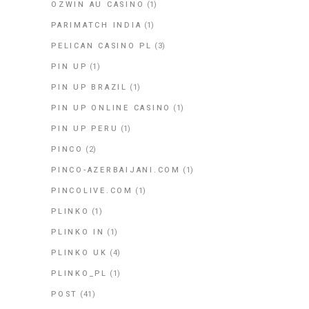
OZWIN AU CASINO
(1)
PARIMATCH INDIA
(1)
PELICAN CASINO PL
(3)
PIN UP
(1)
PIN UP BRAZIL
(1)
PIN UP ONLINE CASINO
(1)
PIN UP PERU
(1)
PINCO
(2)
PINCO-AZERBAIJANI.COM
(1)
PINCOLIVE.COM
(1)
PLINKO
(1)
PLINKO IN
(1)
PLINKO UK
(4)
PLINKO_PL
(1)
POST
(41)