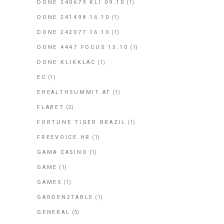
DONE 240679 KLI 09.10
(1)
DONE 241498 16.10
(1)
DONE 242077 16.10
(1)
DONE 4447 FOCUS 13.10
(1)
DONE KLIKKLAC
(1)
EC
(1)
EHEALTHSUMMIT.AT
(1)
FLABET
(2)
FORTUNE TIGER BRAZIL
(1)
FREEVOICE.HR
(1)
GAMA CASINO
(1)
GAME
(1)
GAMES
(1)
GARDEN2TABLE
(1)
GENERAL
(5)