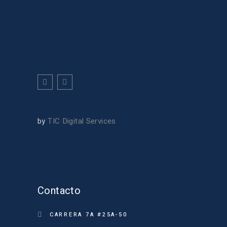
by
TIC Digital Services
Contacto
CARRERA 7A #25A-50