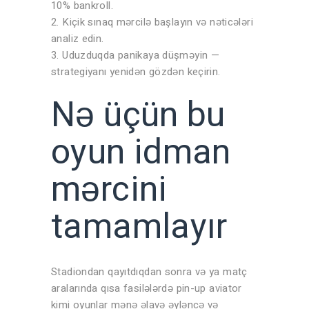
10% bankroll.
Kiçik sınaq mərcilə başlayın və nəticələri
analiz edin.
Uduzduqda panikaya düşməyin —
strategiyanı yenidən gözdən keçirin.
Nə üçün bu
oyun idman
mərcini
tamamlayır
Stadiondan qayıtdıqdan sonra və ya matç
aralarında qısa fasilələrdə pin-up aviator
kimi oyunlar mənə əlavə əyləncə və