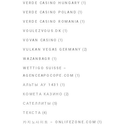
VERDE CASINO HUNGARY
(1)
VERDE CASINO POLAND
(1)
VERDE CASINO ROMANIA
(1)
VOULEZVOUS.DK
(1)
VOVAN CASINO
(1)
VULKAN VEGAS GERMANY
(2)
WAZANBAGR
(1)
WETTIGO SUISSE –
AGENCEAPOCOPE.COM
(1)
АЛЬТЫ АУ 1431
(1)
КОМЕТА КАЗИНО
(2)
САТЕЛЛИТЫ
(5)
ТЕКСТА
(4)
카지노사이트 – ONLIFEZONE.COM
(1)