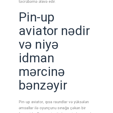
təcrübəmə əlavə edir.
Pin-up
aviator nədir
və niyə
idman
mərcinə
bənzəyir
Pin-up aviator, qısa raundlar və yüksələn
əmsallar ilə oyunçunu sınağa çəkən bir