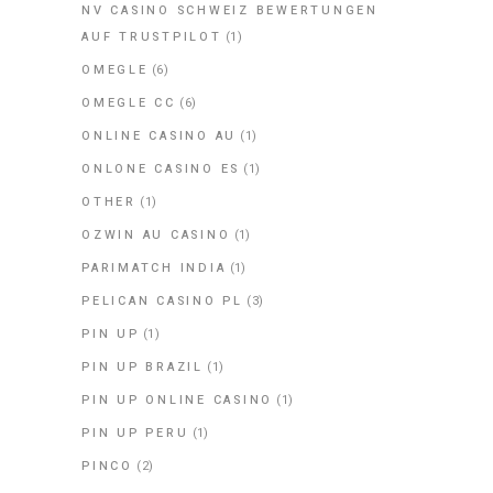
NV CASINO SCHWEIZ BEWERTUNGEN
AUF TRUSTPILOT
(1)
OMEGLE
(6)
OMEGLE CC
(6)
ONLINE CASINO AU
(1)
ONLONE CASINO ES
(1)
OTHER
(1)
OZWIN AU CASINO
(1)
PARIMATCH INDIA
(1)
PELICAN CASINO PL
(3)
PIN UP
(1)
PIN UP BRAZIL
(1)
PIN UP ONLINE CASINO
(1)
PIN UP PERU
(1)
PINCO
(2)