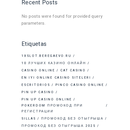
Recent Posts
No posts were found for provided query
parameters.
Etiquetas
1XSLOT.BEREGAEVO.RU
10 ЛУЧШИХ КАЗИНО ОНЛАЙН
CASINO ONLINE
CAT CASINO
EN IYI ONLINE CASINO SITELERI
ESCRITORIOS
PINCO CASINO ONLINE
PIN UP CASINO
PIN UP CASINO ONLINE
POKERDOM ПРОМОКОД ПРИ
РЕГИСТРАЦИИ
SILLAS
ПРОМОКОД БЕЗ ОТЫГРЫША
ПРОМОКОД БЕЗ ОТЫГРЫША 2025