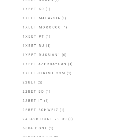
1XBET KR
(1)
1XBET MALAYSIA
(1)
1XBET MOROCCO
(1)
1XBET PT
(1)
1XBET RU
(1)
1XBET RUSSIAN1
(6)
1XBET-AZERBAYCAN
(1)
1XBET-KIRISH.COM
(1)
22BET
(2)
22BET BD
(1)
22BET IT
(1)
22BET SCHWEIZ
(1)
241498 DONE 29.09
(1)
6084 DONE
(1)