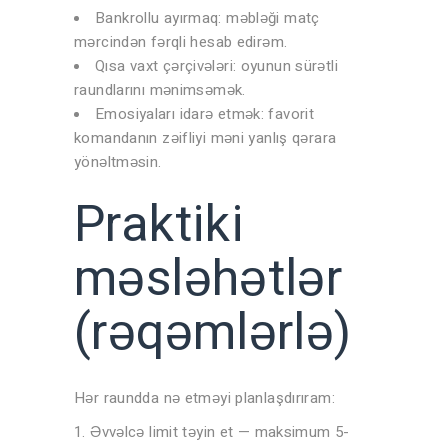
Bankrollu ayırmaq: məbləği matç
mərcindən fərqli hesab edirəm.
Qısa vaxt çərçivələri: oyunun sürətli
raundlarını mənimsəmək.
Emosiyaları idarə etmək: favorit
komandanın zəifliyi məni yanlış qərara
yönəltməsin.
Praktiki
məsləhətlər
(rəqəmlərlə)
Hər raundda nə etməyi planlaşdırıram:
Əvvəlcə limit təyin et — maksimum 5-