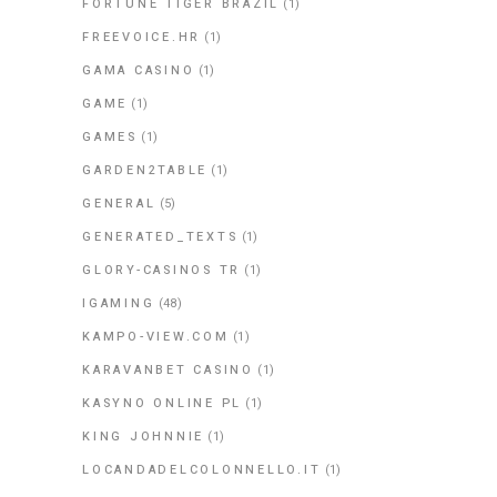
FORTUNE TIGER BRAZIL
(1)
FREEVOICE.HR
(1)
GAMA CASINO
(1)
GAME
(1)
GAMES
(1)
GARDEN2TABLE
(1)
GENERAL
(5)
GENERATED_TEXTS
(1)
GLORY-CASINOS TR
(1)
IGAMING
(48)
KAMPO-VIEW.COM
(1)
KARAVANBET CASINO
(1)
KASYNO ONLINE PL
(1)
KING JOHNNIE
(1)
LOCANDADELCOLONNELLO.IT
(1)