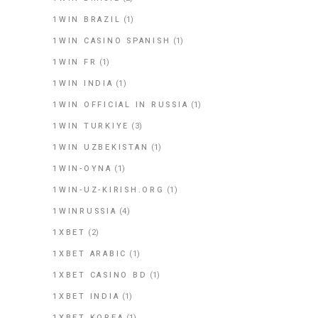
1WIN BRAZIL
(1)
1WIN CASINO SPANISH
(1)
1WIN FR
(1)
1WIN INDIA
(1)
1WIN OFFICIAL IN RUSSIA
(1)
1WIN TURKIYE
(3)
1WIN UZBEKISTAN
(1)
1WIN-OYNA
(1)
1WIN-UZ-KIRISH.ORG
(1)
1WINRUSSIA
(4)
1XBET
(2)
1XBET ARABIC
(1)
1XBET CASINO BD
(1)
1XBET INDIA
(1)
1XBET KOREA
(1)