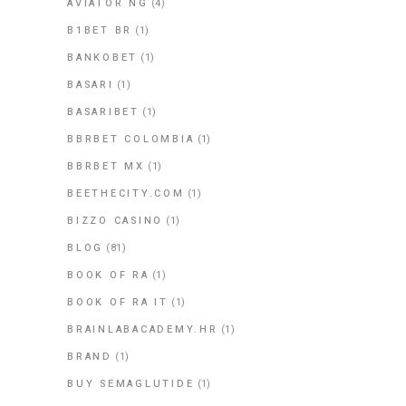
AVIATOR NG
(4)
B1BET BR
(1)
BANKOBET
(1)
BASARI
(1)
BASARIBET
(1)
BBRBET COLOMBIA
(1)
BBRBET MX
(1)
BEETHECITY.COM
(1)
BIZZO CASINO
(1)
BLOG
(81)
BOOK OF RA
(1)
BOOK OF RA IT
(1)
BRAINLABACADEMY.HR
(1)
BRAND
(1)
BUY SEMAGLUTIDE
(1)