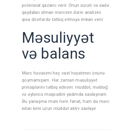
potensial qazanc verir. Onun sürəti və sadə
qaydaları idman mərcinin dərin analizini
qısa dövrlərdə tətbiq etməyə imkan verir.
Məsuliyyət
və balans
Mərc həvəsimi heç vaxt həyatımın önünə
qoymamışam. Hər zaman məsuliyyət
prinsiplərini tətbiq edirəm: müddət, məbləğ
və əyləncə məqsədini yadımda saxlayıram.
Bu yanaşma məni həm fanat, həm də mərc
edən kimi uzun müddət aktiv saxlayır.