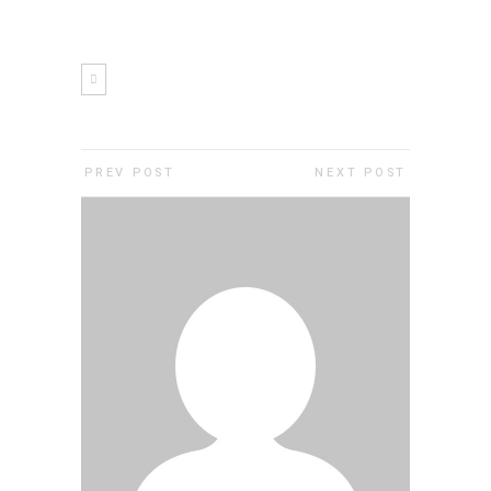
PREV POST
NEXT POST