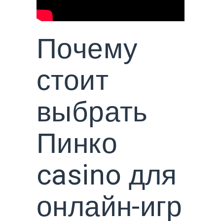
Почему
стоит
выбрать
Пинко
casino для
онлайн-игр