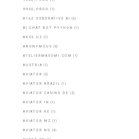
9950_PROD
(1)
A16Z GENERATIVE AI
(4)
AI CHAT BOT PYTHON
(1)
AKSS.UZ
(1)
ANONYMOUS
(6)
ATELIERMASOMI.COM
(1)
AUSTRIA
(1)
AVIATOR
(2)
AVIATOR BRAZIL
(1)
AVIATOR CASINO DE
(2)
AVIATOR IN
(1)
AVIATOR KE
(1)
AVIATOR MZ
(1)
AVIATOR NG
(4)