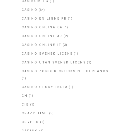
CASIBOM-TG
(1)
CASINO
(64)
CASINO EN LIGNE FR
(1)
CASINO ONLINA CA
(1)
CASINO ONLINE AR
(2)
CASINÒ ONLINE IT
(3)
CASINO SVENSK LICENS
(1)
CASINO UTAN SVENSK LICENS
(1)
CASINO ZONDER CRUCKS NETHERLANDS
(1)
CASINO-GLORY INDIA
(1)
CH
(1)
CIB
(1)
CRAZY TIME
(5)
CRYPTO
(1)
CSDINO
(1)