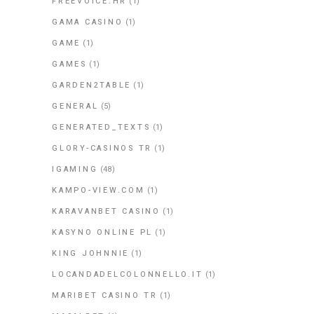
FREEVOICE.HR
(1)
GAMA CASINO
(1)
GAME
(1)
GAMES
(1)
GARDEN2TABLE
(1)
GENERAL
(5)
GENERATED_TEXTS
(1)
GLORY-CASINOS TR
(1)
IGAMING
(48)
KAMPO-VIEW.COM
(1)
KARAVANBET CASINO
(1)
KASYNO ONLINE PL
(1)
KING JOHNNIE
(1)
LOCANDADELCOLONNELLO.IT
(1)
MARIBET CASINO TR
(1)