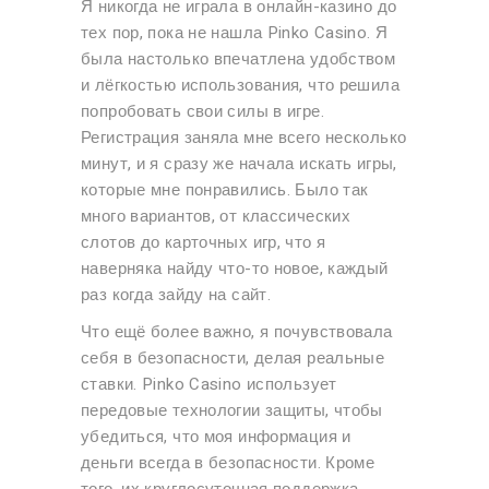
Я никогда не играла в онлайн-казино до
тех пор, пока не нашла Pinko Casino. Я
была настолько впечатлена удобством
и лёгкостью использования, что решила
попробовать свои силы в игре.
Регистрация заняла мне всего несколько
минут, и я сразу же начала искать игры,
которые мне понравились. Было так
много вариантов, от классических
слотов до карточных игр, что я
наверняка найду что-то новое, каждый
раз когда зайду на сайт.
Что ещё более важно, я почувствовала
себя в безопасности, делая реальные
ставки. Pinko Casino использует
передовые технологии защиты, чтобы
убедиться, что моя информация и
деньги всегда в безопасности. Кроме
того, их круглосуточная поддержка