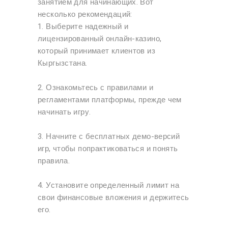
занятием для начинающих. Вот
несколько рекомендаций:
1. Выберите надежный и
лицензированный онлайн-казино,
который принимает клиентов из
Кыргызстана.
2. Ознакомьтесь с правилами и
регламентами платформы, прежде чем
начинать игру.
3. Начните с бесплатных демо-версий
игр, чтобы попрактиковаться и понять
правила.
4. Установите определенный лимит на
свои финансовые вложения и держитесь
его.