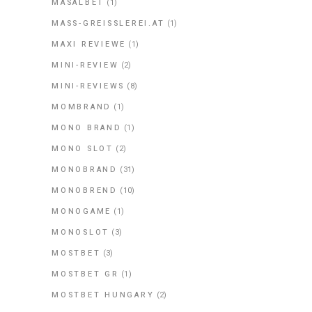
MASALBET
(1)
MASS-GREISSLEREI.AT
(1)
MAXI REVIEWE
(1)
MINI-REVIEW
(2)
MINI-REVIEWS
(8)
MOMBRAND
(1)
MONO BRAND
(1)
MONO SLOT
(2)
MONOBRAND
(31)
MONOBREND
(10)
MONOGAME
(1)
MONOSLOT
(3)
MOSTBET
(3)
MOSTBET GR
(1)
MOSTBET HUNGARY
(2)