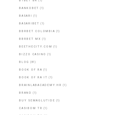
B1BET BR
(1)
BANKOBET
(1)
BASARI
(1)
BASARIBET
(1)
BBRBET COLOMBIA
(1)
BBRBET MX
(1)
BEETHECITY.COM
(1)
BIZZO CASINO
(1)
BLOG
(81)
BOOK OF RA
(1)
BOOK OF RA IT
(1)
BRAINLABACADEMY.HR
(1)
BRAND
(1)
BUY SEMAGLUTIDE
(1)
CASIBOM TR
(1)