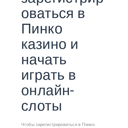
оваться в
Пинко
казино и
начать
играть в
онлайн-
слоты
Чтобы зарегистрироваться в Пинко