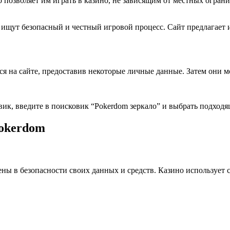
то позволяет им играть в казино, не зависящим от местных огра
 ищут безопасный и честный игровой процесс. Сайт предлагает и
 на сайте, предоставив некоторые личные данные. Затем они мог
вик, введите в поисковик “Pokerdom зеркало” и выбрать подходящи
okerdom
ены в безопасности своих данных и средств. Казино используе