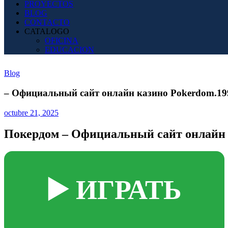
PROYECTOS
BLOG
CONTACTO
CATALOGO
OFICINA
EDUCACION
Blog
– Официальный сайт онлайн казино Pokerdom.19
octubre 21, 2025
Покердом – Официальный сайт онлайн
▶️ ИГРАТЬ