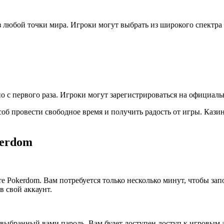
з любой точки мира. Игроки могут выбрать из широкого спектра
о с первого раза. Игроки могут зарегистрироваться на официаль
соб провести свободное время и получить радость от игры. Кази
kerdom
е Pokerdom. Вам потребуется только несколько минут, чтобы зап
в свой аккаунт.
 выбранный вами пароль. Вам будет доступен доступ к игровым а