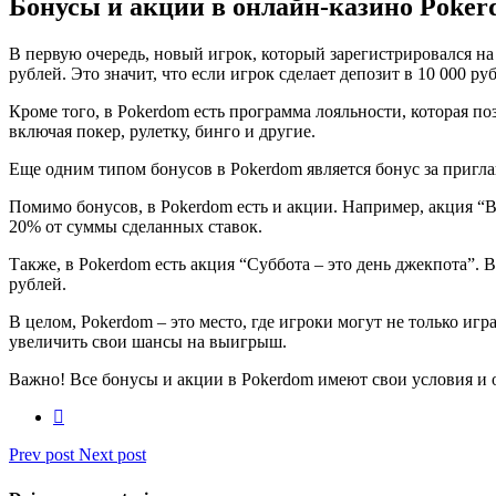
Бонусы и акции в онлайн-казино Poke
В первую очередь, новый игрок, который зарегистрировался на 
рублей. Это значит, что если игрок сделает депозит в 10 000 р
Кроме того, в Pokerdom есть программа лояльности, которая п
включая покер, рулетку, бинго и другие.
Еще одним типом бонусов в Pokerdom является бонус за приглаш
Помимо бонусов, в Pokerdom есть и акции. Например, акция “Вт
20% от суммы сделанных ставок.
Также, в Pokerdom есть акция “Суббота – это день джекпота”. В
рублей.
В целом, Pokerdom – это место, где игроки могут не только и
увеличить свои шансы на выигрыш.
Важно! Все бонусы и акции в Pokerdom имеют свои условия и 
Prev post
Next post