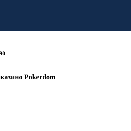
90
 казино Pokerdom