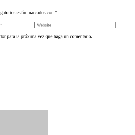
gatorios están marcados con
*
ador para la próxima vez que haga un comentario.