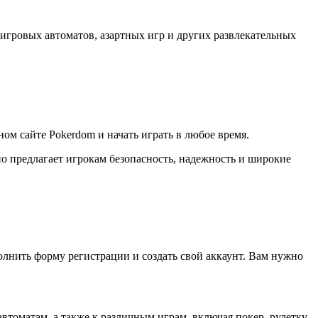
 игровых автоматов, азартных игр и других развлекательных
ном сайте Pokerdom и начать играть в любое время.
но предлагает игрокам безопасность, надежность и широкие
олнить форму регистрации и создать свой аккаунт. Вам нужно
втоматам, а также к различным играм, включая покер, рулетку