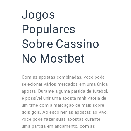
Jogos
Populares
Sobre Cassino
No Mostbet
Com as apostas combinadas, você pode
selecionar vários mercados em uma única
aposta. Durante alguma partida de futebol,
é possível unir uma aposta mhh vitória de
um time com a marcação de mais sobre
dois gols. Ao escolher as apostas ao vivo,
você pode fazer suas apostas durante
uma partida em andamento, com as