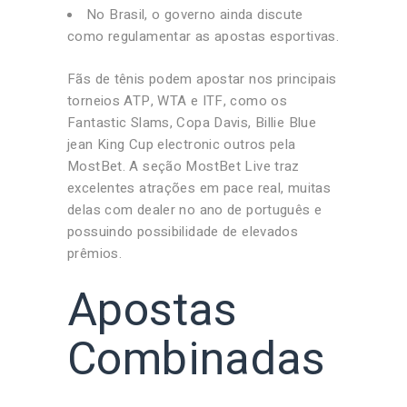
No Brasil, o governo ainda discute
como regulamentar as apostas esportivas.
Fãs de tênis podem apostar nos principais
torneios ATP, WTA e ITF, como os
Fantastic Slams, Copa Davis, Billie Blue
jean King Cup electronic outros pela
MostBet. A seção MostBet Live traz
excelentes atrações em pace real, muitas
delas com dealer no ano de português e
possuindo possibilidade de elevados
prêmios.
Apostas
Combinadas