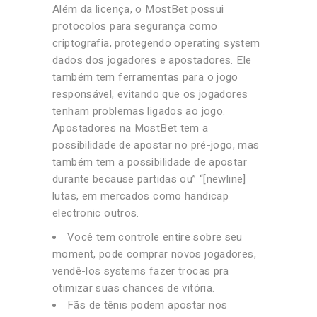
Além da licença, o MostBet possui
protocolos para segurança como
criptografia, protegendo operating system
dados dos jogadores e apostadores. Ele
também tem ferramentas para o jogo
responsável, evitando que os jogadores
tenham problemas ligados ao jogo.
Apostadores na MostBet tem a
possibilidade de apostar no pré-jogo, mas
também tem a possibilidade de apostar
durante because partidas ou” “[newline]
lutas, em mercados como handicap
electronic outros.
Você tem controle entire sobre seu
moment, pode comprar novos jogadores,
vendê-los systems fazer trocas pra
otimizar suas chances de vitória.
Fãs de tênis podem apostar nos