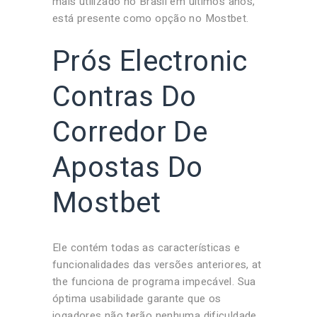
mais utilizado no Brasil em últimos anos,
está presente como opção no Mostbet.
Prós Electronic
Contras Do
Corredor De
Apostas Do
Mostbet
Ele contém todas as características e
funcionalidades das versões anteriores, at
the funciona de programa impecável. Sua
óptima usabilidade garante que os
jogadores não terão nenhuma dificuldade