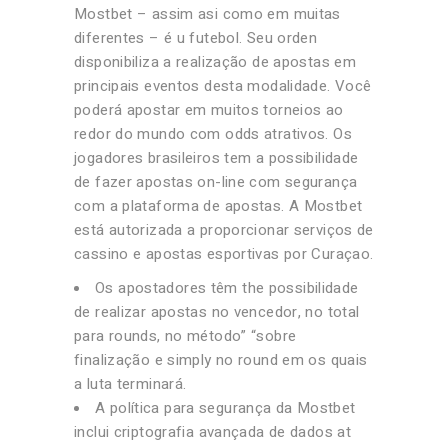
Mostbet – assim asi como em muitas
diferentes – é u futebol. Seu orden
disponibiliza a realização de apostas em
principais eventos desta modalidade. Você
poderá apostar em muitos torneios ao
redor do mundo com odds atrativos. Os
jogadores brasileiros tem a possibilidade
de fazer apostas on-line com segurança
com a plataforma de apostas. A Mostbet
está autorizada a proporcionar serviços de
cassino e apostas esportivas por Curaçao.
Os apostadores têm the possibilidade
de realizar apostas no vencedor, no total
para rounds, no método” “sobre
finalização e simply no round em os quais
a luta terminará.
A política para segurança da Mostbet
inclui criptografia avançada de dados at