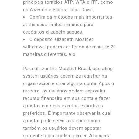
principais torneios ATP, WTA e ITF, como
os Awesome Slams, Copa Davis,
Confira os métodos mais importantes
at the seus limites mínimos para
depósitos elizabeth saques.
O depósito elizabeth Mostbet
withdrawal podem ser feitos de mais de 20
maneiras diferentes, e o
Para utilizar the Mostbet Brasil, operating-
system usuários devem ze registrar na
organizacion e criar alguma conta. Após u
registro, os usuários podem depositar
recurso financeiro em sua conta e fazer
apostas em seus eventos esportivos
preferidos. É importante observar la cual
apostar pode servir arriscado como
também os usuários devem apostar
somente o que podem perder. A locuinta