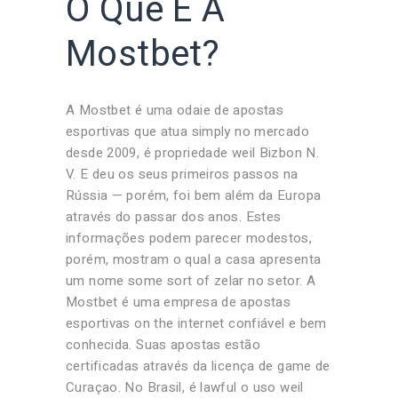
O Que É A
Mostbet?
A Mostbet é uma odaie de apostas
esportivas que atua simply no mercado
desde 2009, é propriedade weil Bizbon N.
V. E deu os seus primeiros passos na
Rússia — porém, foi bem além da Europa
através do passar dos anos. Estes
informações podem parecer modestos,
porém, mostram o qual a casa apresenta
um nome some sort of zelar no setor. A
Mostbet é uma empresa de apostas
esportivas on the internet confiável e bem
conhecida. Suas apostas estão
certificadas através da licença de game de
Curaçao. No Brasil, é lawful o uso weil