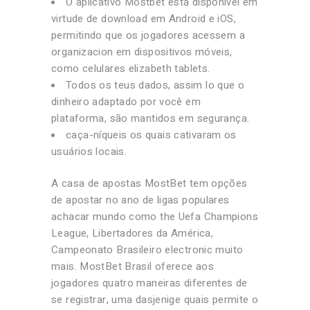
O aplicativo Mostbet está disponível em
virtude de download em Android e iOS,
permitindo que os jogadores acessem a
organizacion em dispositivos móveis,
como celulares elizabeth tablets.
Todos os teus dados, assim lo que o
dinheiro adaptado por você em
plataforma, são mantidos em segurança.
caça-níqueis os quais cativaram os
usuários locais.
A casa de apostas MostBet tem opções
de apostar no ano de ligas populares
achacar mundo como the Uefa Champions
League, Libertadores da América,
Campeonato Brasileiro electronic muito
mais. MostBet Brasil oferece aos
jogadores quatro maneiras diferentes de
se registrar, uma dasjenige quais permite o