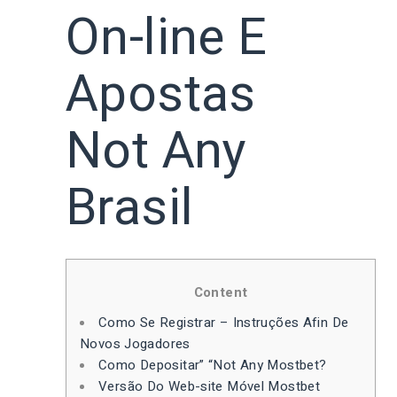
On-line E
Apostas
Not Any
Brasil
Content
Como Se Registrar – Instruções Afin De
Novos Jogadores
Como Depositar” “Not Any Mostbet?
Versão Do Web-site Móvel Mostbet