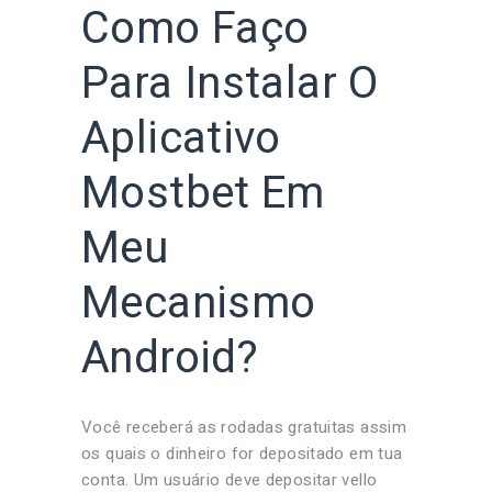
Como Faço
Para Instalar O
Aplicativo
Mostbet Em
Meu
Mecanismo
Android?
Você receberá as rodadas gratuitas assim
os quais o dinheiro for depositado em tua
conta. Um usuário deve depositar vello