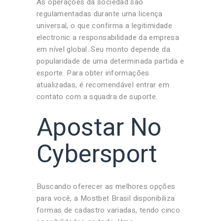
As operações da sociedad são
regulamentadas durante uma licença
universal, o que confirma a legitimidade
electronic a responsabilidade da empresa
em nível global. Seu monto depende da
popularidade de uma determinada partida e
esporte. Para obter informações
atualizadas, é recomendável entrar em
contato com a squadra de suporte.
Apostar No
Cybersport
Buscando oferecer as melhores opções
para você, a Mostbet Brasil disponibiliza
formas de cadastro variadas, tendo cinco