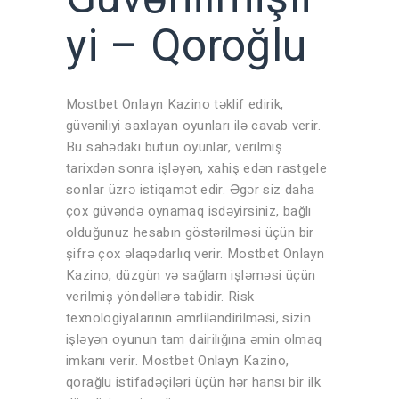
yi – Qoroğlu
Mostbet Onlayn Kazino təklif edirik,
güvəniliyi saxlayan oyunları ilə cavab verir.
Bu sahədaki bütün oyunlar, verilmiş
tarixdən sonra işləyən, xahiş edən rastgele
sonlar üzrə istiqamət edir. Əgər siz daha
çox güvəndə oynamaq isdəyirsiniz, bağlı
olduğunuz hesabın göstərilməsi üçün bir
şifrə çox əlaqədarlıq verir. Mostbet Onlayn
Kazino, düzgün və sağlam işləməsi üçün
verilmiş yöndəllərə tabidir. Risk
texnologiyalarının əmrliləndirilməsi, sizin
işləyən oyunun tam dairilığına əmin olmaq
imkanı verir. Mostbet Onlayn Kazino,
qorağlu istifadəçiləri üçün hər hansı bir ilk