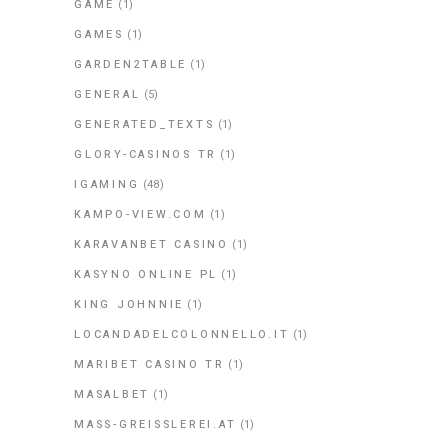
GAME
(1)
GAMES
(1)
GARDEN2TABLE
(1)
GENERAL
(5)
GENERATED_TEXTS
(1)
GLORY-CASINOS TR
(1)
IGAMING
(48)
KAMPO-VIEW.COM
(1)
KARAVANBET CASINO
(1)
KASYNO ONLINE PL
(1)
KING JOHNNIE
(1)
LOCANDADELCOLONNELLO.IT
(1)
MARIBET CASINO TR
(1)
MASALBET
(1)
MASS-GREISSLEREI.AT
(1)