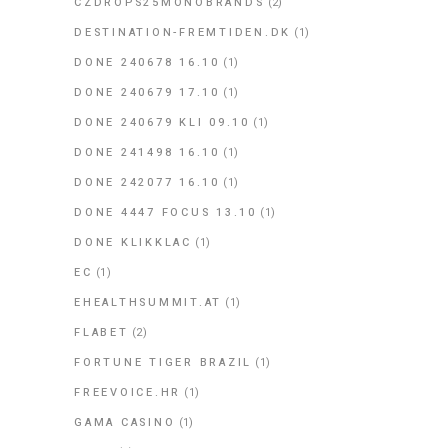
CZDROPS25MONOBRANDS
(2)
DESTINATION-FREMTIDEN.DK
(1)
DONE 240678 16.10
(1)
DONE 240679 17.10
(1)
DONE 240679 KLI 09.10
(1)
DONE 241498 16.10
(1)
DONE 242077 16.10
(1)
DONE 4447 FOCUS 13.10
(1)
DONE KLIKKLAC
(1)
EC
(1)
EHEALTHSUMMIT.AT
(1)
FLABET
(2)
FORTUNE TIGER BRAZIL
(1)
FREEVOICE.HR
(1)
GAMA CASINO
(1)