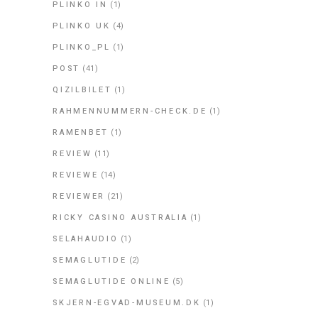
PLINKO IN
(1)
PLINKO UK
(4)
PLINKO_PL
(1)
POST
(41)
QIZILBILET
(1)
RAHMENNUMMERN-CHECK.DE
(1)
RAMENBET
(1)
REVIEW
(11)
REVIEWE
(14)
REVIEWER
(21)
RICKY CASINO AUSTRALIA
(1)
SELAHAUDIO
(1)
SEMAGLUTIDE
(2)
SEMAGLUTIDE ONLINE
(5)
SKJERN-EGVAD-MUSEUM.DK
(1)