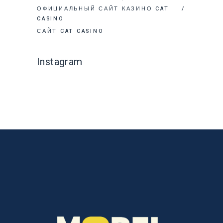
ОФИЦИАЛЬНЫЙ САЙТ КАЗИНО CAT
CASINO
САЙТ CAT CASINO
Instagram