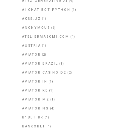
A16Z GENERATIVE AI
(4)
AI CHAT BOT PYTHON
(1)
AKSS.UZ
(1)
ANONYMOUS
(6)
ATELIERMASOMI.COM
(1)
AUSTRIA
(1)
AVIATOR
(2)
AVIATOR BRAZIL
(1)
AVIATOR CASINO DE
(2)
AVIATOR IN
(1)
AVIATOR KE
(1)
AVIATOR MZ
(1)
AVIATOR NG
(4)
B1BET BR
(1)
BANKOBET
(1)