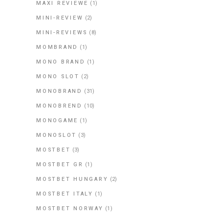
MAXI REVIEWE
(1)
MINI-REVIEW
(2)
MINI-REVIEWS
(8)
MOMBRAND
(1)
MONO BRAND
(1)
MONO SLOT
(2)
MONOBRAND
(31)
MONOBREND
(10)
MONOGAME
(1)
MONOSLOT
(3)
MOSTBET
(3)
MOSTBET GR
(1)
MOSTBET HUNGARY
(2)
MOSTBET ITALY
(1)
MOSTBET NORWAY
(1)