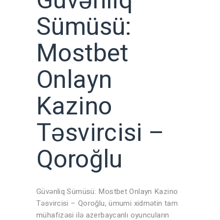
Güvənliq
Sümüsü:
Mostbet
Onlayn
Kazino
Təsvircisi –
Qoroğlu
Güvənliq Sümüsü: Mostbet Onlayn Kazino
Təsvircisi – Qoroğlu, ümumi xidmətin tam
mühafizəsi ilə azerbaycanlı oyuncuların