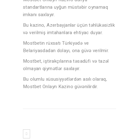
standartlarına uyğun müstəbir oynamaq
imkanı saxlayır.
Bu kazino, Azerbayjanlar üçün təhlükəsizlik
və verilmiş imtahanlara ehtiyac duyar.
Mostbetin rüxsatı Türkiyədə ve
Belariyasdadan dolayı, ona güvə verilmir.
Mostbet, iştirakçılarına təsadüfi və tazəl
olmayan qiymətlər saxlayır.
Bu olumlu xüsusiyyətlərdən asılı olaraq,
Mostbet Onlayn Kazino güvənilirdir.