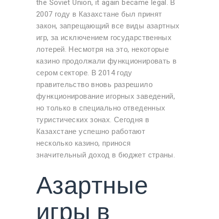
the Soviet Union, it again became legal. В
2007 году в Казахстане был принят
закон, запрещающий все виды азартных
игр, за исключением государственных
лотерей. Несмотря на это, некоторые
казино продолжали функционировать в
сером секторе. В 2014 году
правительство вновь разрешило
функционирование игорных заведений,
но только в специально отведенных
туристических зонах. Сегодня в
Казахстане успешно работают
несколько казино, принося
значительный доход в бюджет страны.
Азартные
игры в