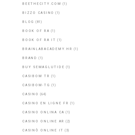
BEETHECITY.COM
(1)
BIZZO CASINO
(1)
BLOG
(81)
BOOK OF RA
(1)
BOOK OF RA IT
(1)
BRAINLABACADEMY.HR
(1)
BRAND
(1)
BUY SEMAGLUTIDE
(1)
CASIBOM TR
(1)
CASIBOM-TG
(1)
CASINO
(64)
CASINO EN LIGNE FR
(1)
CASINO ONLINA CA
(1)
CASINO ONLINE AR
(2)
CASINÒ ONLINE IT
(3)