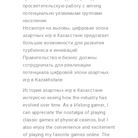
просветительскую работу с among
потенциально уязвимыми группами
населения.
Несмотря на вызовы, цифровая эпоха
азартных игр в Казахстане предлагает
большие возможности для развития
турбизнеса и инноваций.
Правительство и бизнес должны
сотрудничать для реализации
потенциала цифровой эпохи азартных
игр в Kazakhstane.
История азартных игр в Казахстане
интересно seeing how the industry has
evolved over time. As a lifelong gamer, I
can appreciate the nostalgia of playing
classic games at physical casinos, but I
also enjoy the convenience and excitement
of playing my favorite games online. The