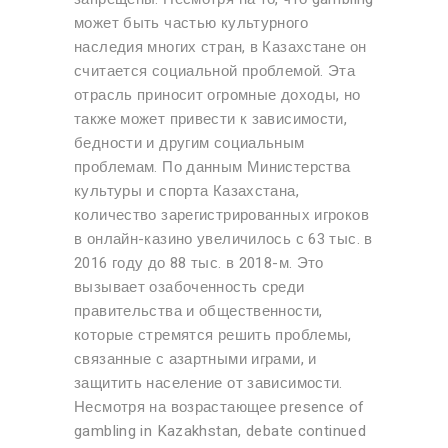
может быть частью культурного
наследия многих стран, в Казахстане он
считается социальной проблемой. Эта
отрасль приносит огромные доходы, но
также может привести к зависимости,
бедности и другим социальным
проблемам. По данным Министерства
культуры и спорта Казахстана,
количество зарегистрированных игроков
в онлайн-казино увеличилось с 63 тыс. в
2016 году до 88 тыс. в 2018-м. Это
вызывает озабоченность среди
правительства и общественности,
которые стремятся решить проблемы,
связанные с азартными играми, и
защитить население от зависимости.
Несмотря на возрастающее presence of
gambling in Kazakhstan, debate continued