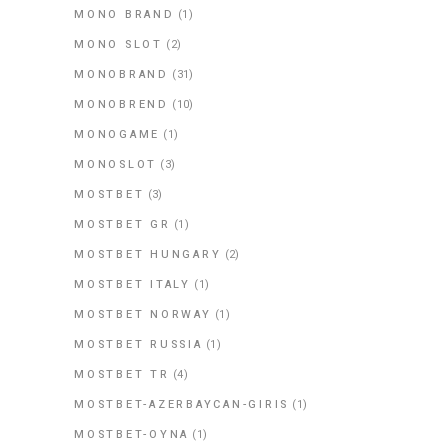
MONO BRAND
(1)
MONO SLOT
(2)
MONOBRAND
(31)
MONOBREND
(10)
MONOGAME
(1)
MONOSLOT
(3)
MOSTBET
(3)
MOSTBET GR
(1)
MOSTBET HUNGARY
(2)
MOSTBET ITALY
(1)
MOSTBET NORWAY
(1)
MOSTBET RUSSIA
(1)
MOSTBET TR
(4)
MOSTBET-AZERBAYCAN-GIRIS
(1)
MOSTBET-OYNA
(1)