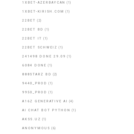
1XBET-AZERBAYCAN
(1)
1XBET-KIRISH.COM
(1)
22BET
(2)
22BET BD
(1)
22BET IT
(1)
22BET SCHWEIZ
(1)
241498 DONE 29.09
(1)
6084 DONE
(1)
888STARZ BD
(2)
9440_PROD
(1)
9950_PROD
(1)
A16Z GENERATIVE AI
(4)
AI CHAT BOT PYTHON
(1)
AKSS.UZ
(1)
ANONYMOUS
(6)