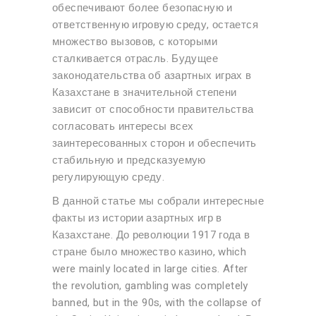
обеспечивают более безопасную и
ответственную игровую среду, остается
множество вызовов, с которыми
сталкивается отрасль. Будущее
законодательства об азартных играх в
Казахстане в значительной степени
зависит от способности правительства
согласовать интересы всех
заинтересованных сторон и обеспечить
стабильную и предсказуемую
регулирующую среду.
В данной статье мы собрали интересные
факты из истории азартных игр в
Казахстане. До революции 1917 года в
стране было множество казино, which
were mainly located in large cities. After
the revolution, gambling was completely
banned, but in the 90s, with the collapse of