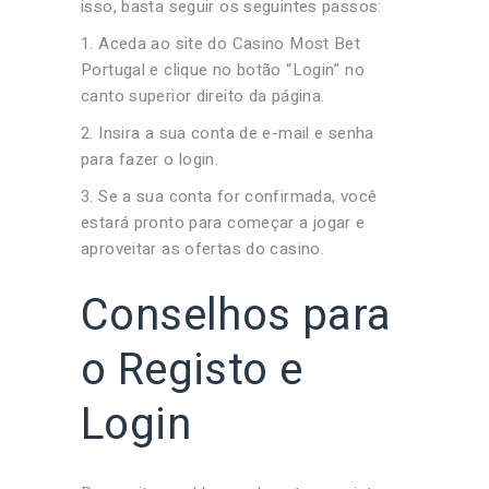
isso, basta seguir os seguintes passos:
1. Aceda ao site do Casino Most Bet
Portugal e clique no botão “Login” no
canto superior direito da página.
2. Insira a sua conta de e-mail e senha
para fazer o login.
3. Se a sua conta for confirmada, você
estará pronto para começar a jogar e
aproveitar as ofertas do casino.
Conselhos para
o Registo e
Login