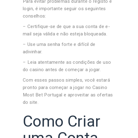
Para evitar problemas durante o registo e
login, é importante seguir os seguintes
conselhos:
– Certifique-se de que a sua conta de e-
mail seja válida e não esteja bloqueada.
– Use uma senha forte e difícil de
adivinhar.
– Leia atentamente as condições de uso
do casino antes de começar a jogar.
Com esses passos simples, você estará
pronto para começar a jogar no Casino
Most Bet Portugal e aproveitar as ofertas
do site.
Como Criar