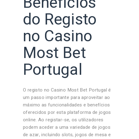
Benefícios
do Registo
no Casino
Most Bet
Portugal
O registo no Casino Most Bet Portugal é
um passo importante para aproveitar ao
máximo as funcionalidades e benefícios
oferecidos por esta plataforma de jogos
online. Ao registar-se, os utilizadores
podem aceder a uma variedade de jogos
de azar, incluindo slots, jogos de mesa e