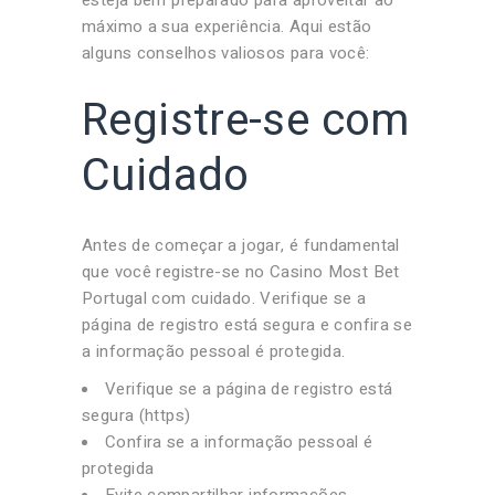
esteja bem preparado para aproveitar ao
máximo a sua experiência. Aqui estão
alguns conselhos valiosos para você:
Registre-se com
Cuidado
Antes de começar a jogar, é fundamental
que você registre-se no Casino Most Bet
Portugal com cuidado. Verifique se a
página de registro está segura e confira se
a informação pessoal é protegida.
Verifique se a página de registro está
segura (https)
Confira se a informação pessoal é
protegida