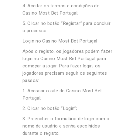
4. Aceitar os termos e condições do
Casino Most Bet Portugal;
5. Clicar no botão “Registar” para concluir
o processo.
Login no Casino Most Bet Portugal
Após o registo, os jogadores podem fazer
login no Casino Most Bet Portugal para
começar a jogar. Para fazer login, os
jogadores precisam seguir os seguintes
passos:
1. Acessar o site do Casino Most Bet
Portugal;
2. Clicar no botão “Login”;
3. Preencher o formulário de login com o
nome de usuário e senha escolhidos
durante o registo;