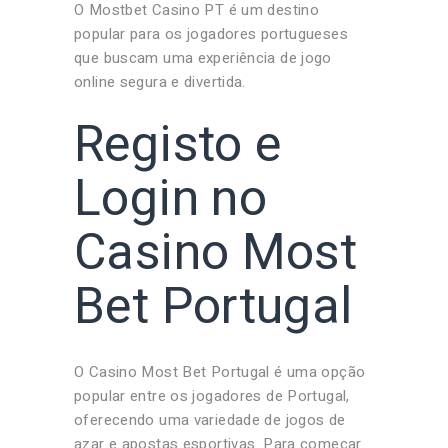
O Mostbet Casino PT é um destino
popular para os jogadores portugueses
que buscam uma experiência de jogo
online segura e divertida.
Registo e
Login no
Casino Most
Bet Portugal
O Casino Most Bet Portugal é uma opção
popular entre os jogadores de Portugal,
oferecendo uma variedade de jogos de
azar e apostas esportivas. Para começar