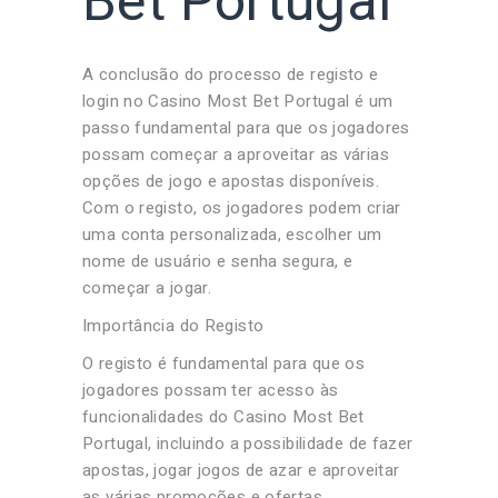
Bet Portugal
A conclusão do processo de registo e
login no Casino Most Bet Portugal é um
passo fundamental para que os jogadores
possam começar a aproveitar as várias
opções de jogo e apostas disponíveis.
Com o registo, os jogadores podem criar
uma conta personalizada, escolher um
nome de usuário e senha segura, e
começar a jogar.
Importância do Registo
O registo é fundamental para que os
jogadores possam ter acesso às
funcionalidades do Casino Most Bet
Portugal, incluindo a possibilidade de fazer
apostas, jogar jogos de azar e aproveitar
as várias promoções e ofertas