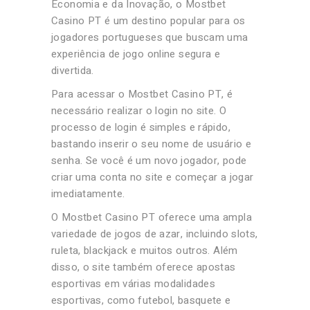
Economia e da Inovação, o Mostbet
Casino PT é um destino popular para os
jogadores portugueses que buscam uma
experiência de jogo online segura e
divertida.
Para acessar o Mostbet Casino PT, é
necessário realizar o login no site. O
processo de login é simples e rápido,
bastando inserir o seu nome de usuário e
senha. Se você é um novo jogador, pode
criar uma conta no site e começar a jogar
imediatamente.
O Mostbet Casino PT oferece uma ampla
variedade de jogos de azar, incluindo slots,
ruleta, blackjack e muitos outros. Além
disso, o site também oferece apostas
esportivas em várias modalidades
esportivas, como futebol, basquete e