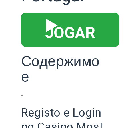
▶️
JOGAR
Содержимо
е
Registo e Login
no Casino Most