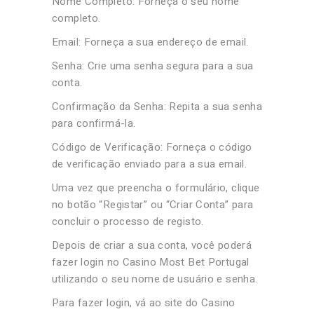
Nome Completo: Forneça o seu nome
completo.
Email: Forneça a sua endereço de email.
Senha: Crie uma senha segura para a sua
conta.
Confirmação da Senha: Repita a sua senha
para confirmá-la.
Código de Verificação: Forneça o código
de verificação enviado para a sua email.
Uma vez que preencha o formulário, clique
no botão “Registar” ou “Criar Conta” para
concluir o processo de registo.
Depois de criar a sua conta, você poderá
fazer login no Casino Most Bet Portugal
utilizando o seu nome de usuário e senha.
Para fazer login, vá ao site do Casino