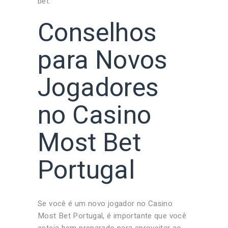
bet.
Conselhos
para Novos
Jogadores
no Casino
Most Bet
Portugal
Se você é um novo jogador no Casino
Most Bet Portugal, é importante que você