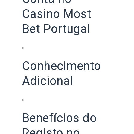
Casino Most
Bet Portugal
Conhecimento
Adicional
Benefícios do
Registo no