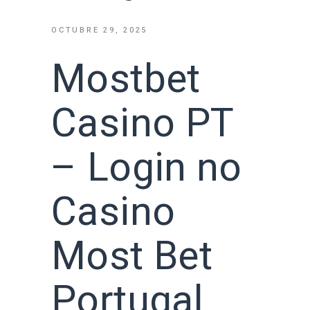
OCTUBRE 29, 2025
Mostbet
Casino PT
– Login no
Casino
Most Bet
Portugal