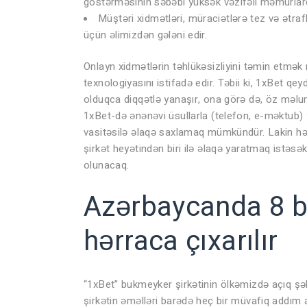
göstərməsinin səbəbi yüksək vəzifəli məmurlardan
Müştəri xidmətləri, müraciətlərə tez və ətrafl
üçün əlimizdən gələni edir.
Onlayn xidmətlərin təhlükəsizliyini təmin etmək
texnologiyasını istifadə edir. Təbii ki, 1xBet 
olduqca diqqətlə yanaşır, ona görə də, öz məlum
1xBet-də ənənəvi üsullarla (telefon, e-məktub) y
vasitəsilə əlaqə saxlamaq mümkündür. Lakin hər
şirkət heyətindən biri ilə əlaqə yaratmaq istə
olunacaq.
Azərbaycanda 8 b
hərraca çıxarılır
“1xBet” bukmeyker şirkətinin ölkəmizdə açıq şə
şirkətin əməlləri barədə heç bir müvafiq addı