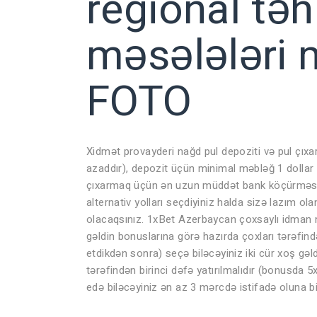
regional təh
məsələləri 
FOTO
Xidmət provayderi nağd pul depoziti və pul çı
azaddır), depozit üçün minimal məbləğ 1 dollar 
çıxarmaq üçün ən uzun müddət bank köçürməsi v
alternativ yolları seçdiyiniz halda sizə lazım ol
olacaqsınız. 1xBet Azerbaycan çoxsaylı idman
gəldin bonuslarına görə hazırda çoxları tərəfində
etdikdən sonra) seçə biləcəyiniz iki cür xoş gə
tərəfindən birinci dəfə yatırılmalıdır (bonusda 
edə biləcəyiniz ən az 3 mərcdə istifadə oluna bi