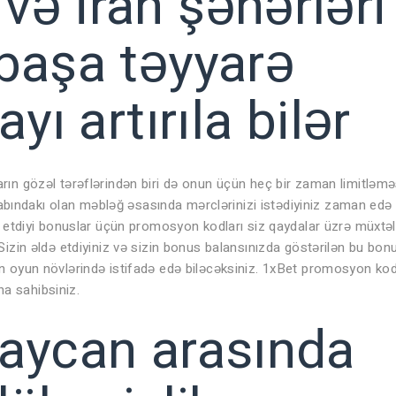
və İran şəhərləri
rbaşa təyyarə
ayı artırıla bilər
arın gözəl tərəflərindən biri də onun üçün heç bir zaman limitləmə
bındakı olan məbləğ əsasında mərclərinizi istədiyiniz zaman edə
if etdiyi bonuslar üçün promosyon kodları siz qaydalar üzrə müxtəl
Sizin əldə etdiyiniz və sizin bonus balansınızda göstərilən bu bonu
ən oyun növlərində istifadə edə biləcəksiniz. 1xBet promosyon kod
a sahibsiniz.
baycan arasında