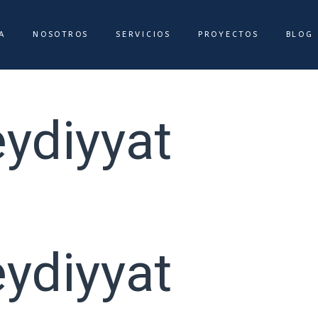
A
NOSOTROS
SERVICIOS
PROYECTOS
BLOG
ydiyyat
ydiyyat