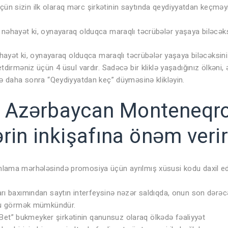
ün sizin ilk olaraq mərc şirkətinin saytında qeydiyyatdan keçməy
 nəhayət ki, oynayaraq olduqca maraqlı təcrübələr yaşaya biləcəks
hayət ki, oynayaraq olduqca maraqlı təcrübələr yaşaya biləcəksini
irməniz üçün 4 üsul vardır. Sadəcə bir kliklə yaşadığınız ölkəni, 
ə daha sonra “Qeydiyyatdan keç” düyməsinə klikləyin.
: Azərbaycan Monteneqr
lərin inkişafına önəm verir
amlama mərhələsində promosiya üçün ayrılmış xüsusi kodu daxil e
arı baxımından saytın interfeysinə nəzər saldıqda, onun son dərə
unu görmək mümkündür.
et” bukmeyker şirkətinin qanunsuz olaraq ölkədə fəaliyyət