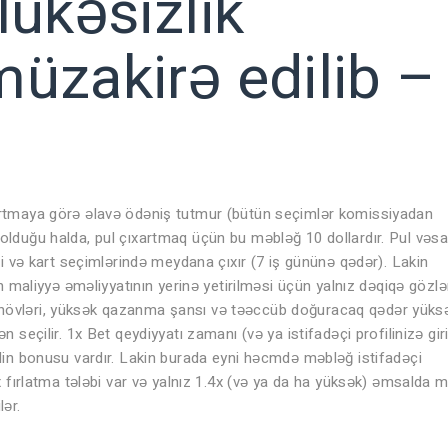
lükəsizlik
müzakirə edilib –
xartmaya görə əlavə ödəniş tutmur (bütün seçimlər komissiyadan
olduğu halda, pul çıxartmaq üçün bu məbləğ 10 dollardır. Pul vəsai
ə kart seçimlərində meydana çıxır (7 iş gününə qədər). Lakin
an maliyyə əməliyyatının yerinə yetirilməsi üçün yalnız dəqiqə gözl
 növləri, yüksək qazanma şansı və təəccüb doğuracaq qədər yüks
n seçilir. 1x Bet qeydiyyatı zamanı (və ya istifadəçi profilinizə gir
ldin bonusu vardır. Lakin burada eyni həcmdə məbləğ istifadəçi
5x fırlatma tələbi var və yalnız 1.4x (və ya da ha yüksək) əmsalda 
lər.