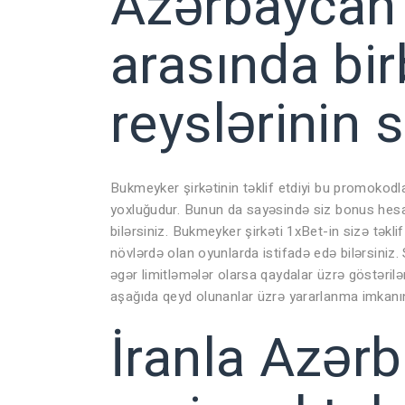
Azərbaycan 
arasında bi
reyslərinin s
Bukmeyker şirkətinin təklif etdiyi bu promokodl
yoxluğudur. Bunun da sayəsində siz bonus hesa
bilərsiniz. Bukmeyker şirkəti 1xBet-in sizə təkl
növlərdə olan oyunlarda istifadə edə bilərsiniz. 
əgər limitləmələr olarsa qaydalar üzrə göstəril
aşağıda qeyd olunanlar üzrə yararlanma imkanın
İranla Azər