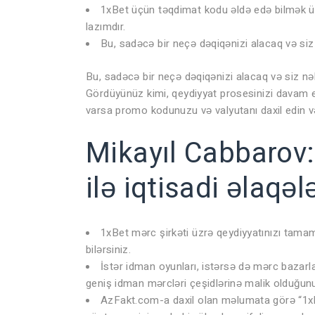
1xBet üçün təqdimat kodu əldə edə bilmək üç
lazımdır.
Bu, sadəcə bir neçə dəqiqənizi alacaq və siz
Bu, sadəcə bir neçə dəqiqənizi alacaq və siz nə
Gördüyünüz kimi, qeydiyyat prosesinizi davam etd
varsa promo kodunuzu və valyutanı daxil edin v
Mikayıl Cabbarov
ilə iqtisadi əlaqə
1xBet mərc şirkəti üzrə qeydiyyatınızı tam
bilərsiniz.
İstər idman oyunları, istərsə də mərc bazarl
geniş idman mərcləri çeşidlərinə malik olduğ
AzFakt.com-a daxil olan məlumata görə “1xB