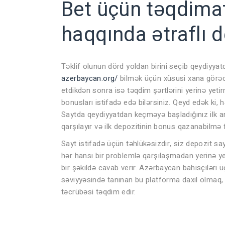
Bet üçün təqdima
haqqında ətraflı d
Təklif olunun dörd yoldan birini seçib qeydiyy
azerbaycan.org/
bilmək üçün xüsusi xana görəc
etdikdən sonra isə təqdim şərtlərini yerinə yet
bonusları istifadə edə bilərsiniz. Qeyd edək ki,
Saytda qeydiyyatdan keçməyə başladığınız ilk a
qarşılayır və ilk depozitinin bonus qazanabilmə f
Sayt istifadə üçün təhlükəsizdir, siz depozit say
hər hansı bir problemlə qarşılaşmadan yerinə yet
bir şəkildə cavab verir. Azərbaycan bahisçiləri ü
səviyyəsində tanınan bu platforma daxil olmaq,
təcrübəsi təqdim edir.