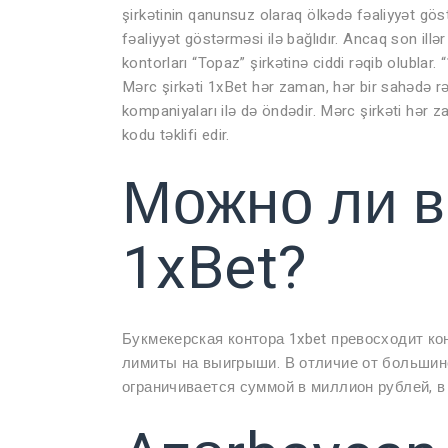
şirkətinin qanunsuz olaraq ölkədə fəaliyyət gös
fəaliyyət göstərməsi ilə bağlıdır. Ancaq son illə
kontorları “Topaz” şirkətinə ciddi rəqib olublar.
Mərc şirkəti 1xBet hər zaman, hər bir sahədə rə
kompaniyaları ilə də öndədir. Mərc şirkəti hər
kodu təklifi edir.
Можно ли в
1xBet?
Букмекерская контора 1xbet превосходит ко
лимиты на выигрыши. В отличие от большин
ограничивается суммой в миллион рублей, в