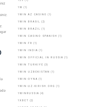
123
(1)
iniz
1W
(1)
iniz.
1WIN AZ CASINO
(1)
1WIN BRASIL
(2)
z.
1WIN BRAZIL
(1)
əgər
1WIN CASINO SPANISH
(1)
1WIN FR
(1)
o
1WIN INDIA
(1)
1WIN OFFICIAL IN RUSSIA
(1)
1WIN TURKIYE
(3)
1WIN UZBEKISTAN
(1)
də
1WIN-OYNA
(1)
1WIN-UZ-KIRISH.ORG
(1)
cədə
1WINRUSSIA
(4)
1XBET
(2)