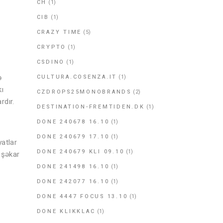
CH
(1)
CIB
(1)
CRAZY TIME
(5)
CRYPTO
(1)
CSDINO
(1)
ə
CULTURA.COSENZA.IT
(1)
kı
CZDROPS25MONOBRANDS
(2)
rdır.
DESTINATION-FREMTIDEN.DK
(1)
DONE 240678 16.10
(1)
DONE 240679 17.10
(1)
yatlar
DONE 240679 KLI 09.10
(1)
eşəkar
DONE 241498 16.10
(1)
DONE 242077 16.10
(1)
DONE 4447 FOCUS 13.10
(1)
DONE KLIKKLAC
(1)