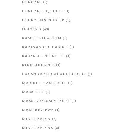
GENERAL
(5)
GENERATED_TEXTS
(1)
GLORY-CASINOS TR
(1)
IGAMING
(48)
KAMPO-VIEW.COM
(1)
KARAVANBET CASINO
(1)
KASYNO ONLINE PL
(1)
KING JOHNNIE
(1)
LOCANDADELCOLONNELLO.IT
(1)
MARIBET CASINO TR
(1)
MASALBET
(1)
MASS-GREISSLEREI.AT
(1)
MAXI REVIEWE
(1)
MINI-REVIEW
(2)
MINI-REVIEWS
(8)