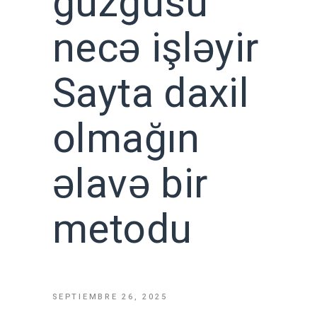
güzgüsü
necə işləyir
Sayta daxil
olmağın
əlavə bir
metodu
SEPTIEMBRE 26, 2025