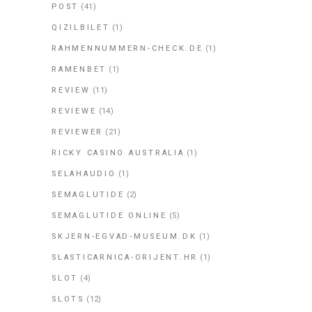
POST
(41)
QIZILBILET
(1)
RAHMENNUMMERN-CHECK.DE
(1)
RAMENBET
(1)
REVIEW
(11)
REVIEWE
(14)
REVIEWER
(21)
RICKY CASINO AUSTRALIA
(1)
SELAHAUDIO
(1)
SEMAGLUTIDE
(2)
SEMAGLUTIDE ONLINE
(5)
SKJERN-EGVAD-MUSEUM.DK
(1)
SLASTICARNICA-ORIJENT.HR
(1)
SLOT
(4)
SLOTS
(12)