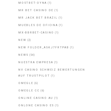
MOSTBET-OYNA
(1)
MR BET CASINO DE
(1)
MR JACK BET BRAZIL
(1)
MUEBLES DE OFICINA
(1)
MX-BBRBET-CASINO
(1)
NEW
(2)
NEW FOLDER_A5KJ7FRTPAB
(1)
NEWS
(54)
NUESTRA EMPRESA
(1)
NV CASINO SCHWEIZ BEWERTUNGEN
AUF TRUSTPILOT
(1)
OMEGLE
(6)
OMEGLE CC
(6)
ONLINE CASINO AU
(1)
ONLONE CASINO ES
(1)