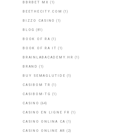
BBRBET MX
(1)
BEETHECITY.COM
(1)
BIZZO CASINO
(1)
BLOG
(81)
BOOK OF RA
(1)
BOOK OF RA IT
(1)
BRAINLABACADEMY.HR
(1)
BRAND
(1)
BUY SEMAGLUTIDE
(1)
CASIBOM TR
(1)
CASIBOM-TG
(1)
CASINO
(64)
CASINO EN LIGNE FR
(1)
CASINO ONLINA CA
(1)
CASINO ONLINE AR
(2)