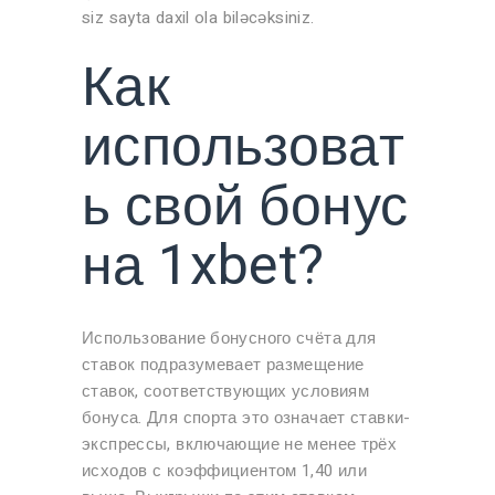
siz sayta daxil ola biləcəksiniz.
Как
использоват
ь свой бонус
на 1xbet?
Использование бонусного счёта для
ставок подразумевает размещение
ставок, соответствующих условиям
бонуса. Для спорта это означает ставки-
экспрессы, включающие не менее трёх
исходов с коэффициентом 1,40 или