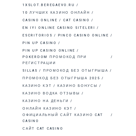
1XSLOT.BEREGAEVO.RU
10 ЛУЧШИХ КАЗИНО ОНЛАЙН
CASINO ONLINE
CAT CASINO
EN IYI ONLINE CASINO SITELERI
ESCRITORIOS
PINCO CASINO ONLINE
PIN UP CASINO
PIN UP CASINO ONLINE
POKERDOM ПРОМОКОД ПРИ
РЕГИСТРАЦИИ
SILLAS
ПРОМОКОД БЕЗ ОТЫГРЫША
ПРОМОКОД БЕЗ ОТЫГРЫША 2025
КАЗИНО КЭТ
КАЗИНО БОНУСЫ
КАЗИНО ВОДКА ОТЗЫВЫ
КАЗИНО НА ДЕНЬГИ
ОНЛАЙН КАЗИНО КЭТ
ОФИЦИАЛЬНЫЙ САЙТ КАЗИНО CAT
CASINO
САЙТ CAT CASINO