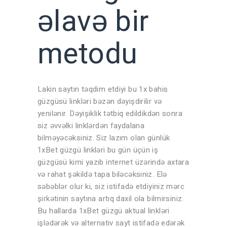
əlavə bir
metodu
Lakin saytın təqdim etdiyi bu 1x bahis
güzgüsü linkləri bəzən dəyişdirilir və
yenilənir. Dəyişiklik tətbiq edildikdən sonra
siz əvvəlki linklərdən faydalana
bilməyəcəksiniz. Siz lazım olan günlük
1xBet güzgü linkləri bu gün üçün iş
güzgüsü kimi yazıb internet üzərində axtara
və rahat şəkildə tapa biləcəksiniz. Elə
səbəblər olur ki, siz istifadə etdiyiniz mərc
şirkətinin saytına artıq daxil ola bilmirsiniz.
Bu hallarda 1xBet güzgü aktual linkləri
işlədərək və alternativ sayt istifadə edərək