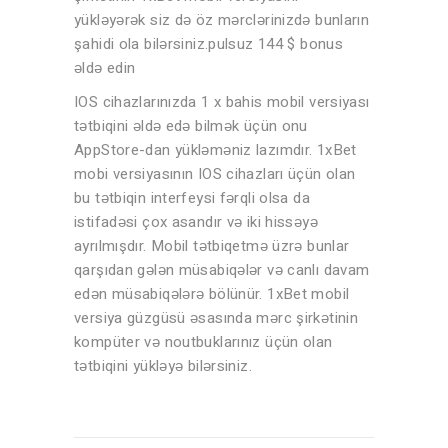
yükləyərək siz də öz mərclərinizdə bunların
şahidi ola bilərsiniz.pulsuz 144 $ bonus
əldə edin
IOS cihazlarınızda 1 x bahis mobil versiyası
tətbiqini əldə edə bilmək üçün onu
AppStore-dan yükləməniz lazımdır. 1xBet
mobi versiyasının IOS cihazları üçün olan
bu tətbiqin interfeysi fərqli olsa da
istifadəsi çox asandır və iki hissəyə
ayrılmışdır. Mobil tətbiqetmə üzrə bunlar
qarşıdan gələn müsabiqələr və canlı davam
edən müsabiqələrə bölünür. 1xBet mobil
versiya güzgüsü əsasında mərc şirkətinin
kompüter və noutbuklarınız üçün olan
tətbiqini yükləyə bilərsiniz.