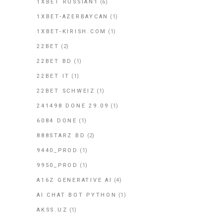
1XBET RUSSIAN1
(6)
1XBET-AZERBAYCAN
(1)
1XBET-KIRISH.COM
(1)
22BET
(2)
22BET BD
(1)
22BET IT
(1)
22BET SCHWEIZ
(1)
241498 DONE 29.09
(1)
6084 DONE
(1)
888STARZ BD
(2)
9440_PROD
(1)
9950_PROD
(1)
A16Z GENERATIVE AI
(4)
AI CHAT BOT PYTHON
(1)
AKSS.UZ
(1)