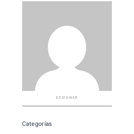
DESIGNER
Categorías