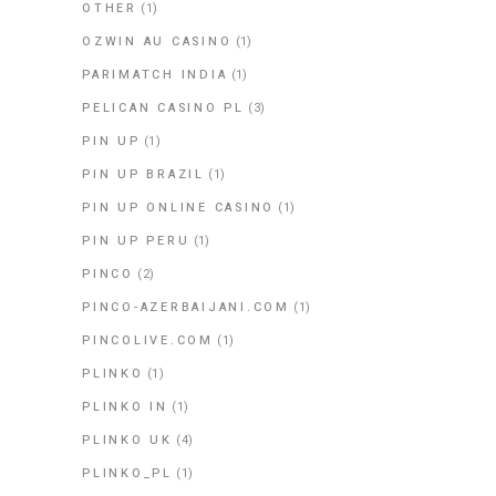
OTHER
(1)
OZWIN AU CASINO
(1)
PARIMATCH INDIA
(1)
PELICAN CASINO PL
(3)
PIN UP
(1)
PIN UP BRAZIL
(1)
PIN UP ONLINE CASINO
(1)
PIN UP PERU
(1)
PINCO
(2)
PINCO-AZERBAIJANI.COM
(1)
PINCOLIVE.COM
(1)
PLINKO
(1)
PLINKO IN
(1)
PLINKO UK
(4)
PLINKO_PL
(1)