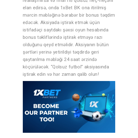
reallaşmırsa və final fiti qolsuz heç-heçəni
elan edirsə, onda 1xBet BK ona itirilmiş
mərcin məbləğinə bərabər bir bonus təqdim
edəcək. Aksiyada iştirak etmək üçün
istifadəçi saytdakı şəxsi oyun hesabında
bonus təkliflərində iştirak etməyə razı
olduğunu qeyd etməlidir. Aksiyanın bütün
şərtləri yerinə yetirildiyi təqdirdə geri
qaytarılma məbləği 24 saat ərzində
köçürüləcək. “Qolsuz futbol” aksiyasında
iştirak edin və hər zaman qalib olun!