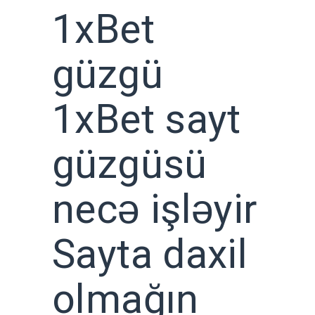
1xBet
güzgü
1xBet sayt
güzgüsü
necə işləyir
Sayta daxil
olmağın