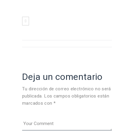
Deja un comentario
Tu dirección de correo electrónico no será
publicada.
Los campos obligatorios están
marcados con
*