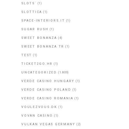
SLOTS`
(1)
SLOTTICA
(1)
SPACE-INTERIORS.IT
(1)
SUGAR RUSH
(1)
SWEET BONANZA
(4)
SWEET BONANZA TR
(1)
TEST
(1)
TICKET2GO.HR
(1)
UNCATEGORIZED
(1.809)
VERDE CASINO HUNGARY
(1)
VERDE CASINO POLAND
(1)
VERDE CASINO ROMANIA
(1)
VOULEZVOUS.DK
(1)
VOVAN CASINO
(1)
VULKAN VEGAS GERMANY
(2)