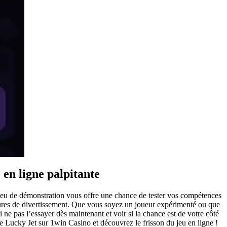
en ligne palpitante
eu de démonstration vous offre une chance de tester vos compétences
 heures de divertissement. Que vous soyez un joueur expérimenté ou que
ne pas l’essayer dès maintenant et voir si la chance est de votre côté
 Lucky Jet sur 1win Casino et découvrez le frisson du jeu en ligne !