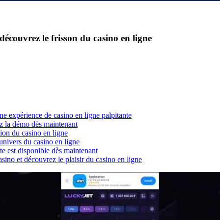
écouvrez le frisson du casino en ligne
e expérience de casino en ligne palpitante
ez la démo dès maintenant
ion du casino en ligne
univers du casino en ligne
te est disponible dès maintenant
no et découvrez le plaisir du casino en ligne