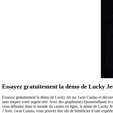
Essayez gratuitement la démo de Lucky Jet 
Essayez gratuitement la démo de Lucky Jet sur 1win Casino et découv
sans risquer votre argent réel. Avec des graphismes époustouflants et 
vous débutiez dans le monde du casino en ligne, la démo de Lucky Jet e
? Avec 1win Casino, vous pouvez être sûr de bénéficier d’une expérien