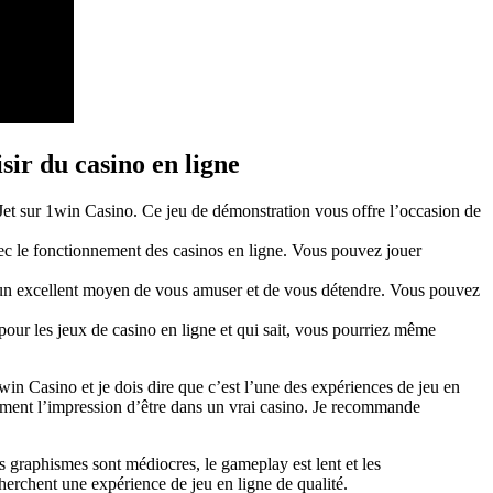
sir du casino en ligne
Jet sur 1win Casino. Ce jeu de démonstration vous offre l’occasion de
vec le fonctionnement des casinos en ligne. Vous pouvez jouer
 un excellent moyen de vous amuser et de vous détendre. Vous pouvez
our les jeux de casino en ligne et qui sait, vous pourriez même
in Casino et je dois dire que c’est l’une des expériences de jeu en
raiment l’impression d’être dans un vrai casino. Je recommande
es graphismes sont médiocres, le gameplay est lent et les
cherchent une expérience de jeu en ligne de qualité.