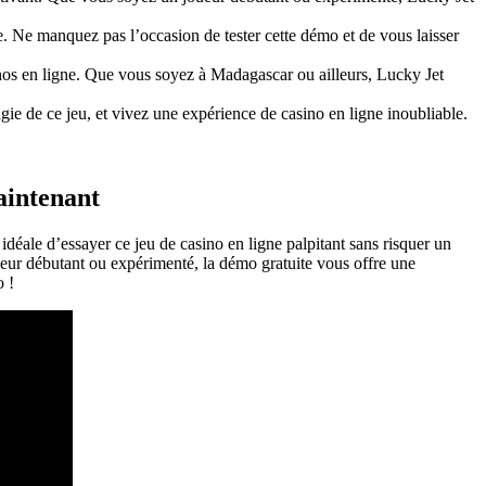
e. Ne manquez pas l’occasion de tester cette démo et de vous laisser
nos en ligne. Que vous soyez à Madagascar ou ailleurs, Lucky Jet
e de ce jeu, et vivez une expérience de casino en ligne inoubliable.
aintenant
déale d’essayer ce jeu de casino en ligne palpitant sans risquer un
ueur débutant ou expérimenté, la démo gratuite vous offre une
o !