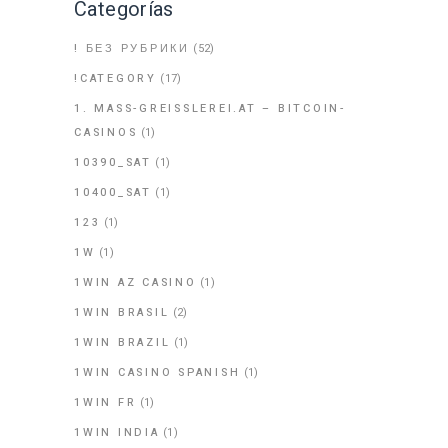
Categorías
! БЕЗ РУБРИКИ
(52)
!CATEGORY
(17)
1. MASS-GREISSLEREI.AT – BITCOIN-
CASINOS
(1)
10390_SAT
(1)
10400_SAT
(1)
123
(1)
1W
(1)
1WIN AZ CASINO
(1)
1WIN BRASIL
(2)
1WIN BRAZIL
(1)
1WIN CASINO SPANISH
(1)
1WIN FR
(1)
1WIN INDIA
(1)