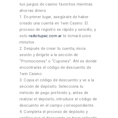
tus juegos de casino favoritos mientras
ahorras dinero.
1. En primer lugar, asegúrate de haber
creado una cuenta en 1win Casino. El
proceso de registro es rápido y sencillo, y
solo
radiotupac.com.ar
te tomará unos
minutos.
2. Después de crear tu cuenta, inicia
sesión y dirígete a la sección de
“Promociones” o “Cupones”. Ahí es donde
encontrarás el código de descuento de
1win Casino.
3. Copia el código de descuento y ve a la
sección de depósito. Selecciona tu
método de pago preferido y, antes de
realizar el depósito, introduce el código de
descuento en el campo correspondiente.
4. Completa el proceso de depósito y