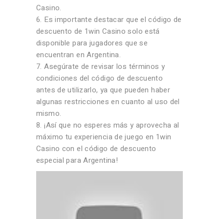
Casino.
6. Es importante destacar que el código de
descuento de 1win Casino solo está
disponible para jugadores que se
encuentran en Argentina.
7. Asegúrate de revisar los términos y
condiciones del código de descuento
antes de utilizarlo, ya que pueden haber
algunas restricciones en cuanto al uso del
mismo.
8. ¡Así que no esperes más y aprovecha al
máximo tu experiencia de juego en 1win
Casino con el código de descuento
especial para Argentina!