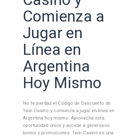
Casino y
Comienza a
Jugar en
Línea en
Argentina
Hoy Mismo
No te pierdas el Código de Descuento de
1win Casino y comienza a jugar en línea en
Argentina hoy mismo. Aprovecha esta
oportunidad única y accede a generosos
bonos y promociones. 1win Casino es una