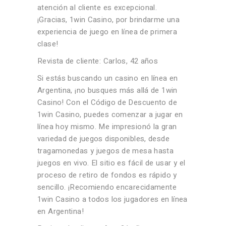
atención al cliente es excepcional.
¡Gracias, 1win Casino, por brindarme una
experiencia de juego en línea de primera
clase!
Revista de cliente: Carlos, 42 años
Si estás buscando un casino en línea en
Argentina, ¡no busques más allá de 1win
Casino! Con el Código de Descuento de
1win Casino, puedes comenzar a jugar en
línea hoy mismo. Me impresionó la gran
variedad de juegos disponibles, desde
tragamonedas y juegos de mesa hasta
juegos en vivo. El sitio es fácil de usar y el
proceso de retiro de fondos es rápido y
sencillo. ¡Recomiendo encarecidamente
1win Casino a todos los jugadores en línea
en Argentina!