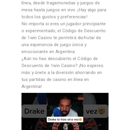
línea, desde tragamonedas y juegos de
mesa hasta juegos en vivo. ¡Hay algo para
todos los gustos y preferencias!
No importa si eres un jugador principiante
o experimentado, el Código de Descuento
de 1win Casino te permitirá disfrutar de
una experiencia de juego única y
emocionante en Argentina.
¿Aún no has descubierto el Código de
Descuento de 1win Casino? ¡No esperes
más y únete a la diversión ahorrando en
tus partidas de casino en línea en
Argentina!