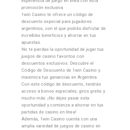
experiencia de juego en línea con esta
promoción exclusiva.
1win Casino te ofrece un código de
descuento especial para jugadores
argentinos, con el que podrás disfrutar de
increíbles beneficios y ahorrar en tus
apuestas.
No te pierdas la oportunidad de jugar tus
juegos de casino favoritos con
descuentos exclusivos. Descubre el
Código de Descuento de 1win Casino y
maximiza tus ganancias en Argentina.
Con este código de descuento, tendrás
acceso a bonos especiales, giros gratis y
mucho más. ¡No dejes pasar esta
oportunidad y comienza a ahorrar en tus
partidas de casino en línea!
Además, 1win Casino cuenta con una
amplia variedad de juegos de casino en