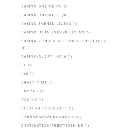
CASINO ONLINE AR
(2)
CASINÒ ONLINE IT
(3)
CASINO SVENSK LICENS
(1)
CASINO UTAN SVENSK LICENS
(1)
CASINO ZONDER CRUCKS NETHERLANDS
(1)
CASINO-GLORY INDIA
(1)
CH
(1)
CIB
(1)
CRAZY TIME
(5)
CRYPTO
(1)
CSDINO
(1)
CULTURA.COSENZA.IT
(1)
CZDROPS25MONOBRANDS
(2)
DESTINATION-FREMTIDEN.DK
(1)