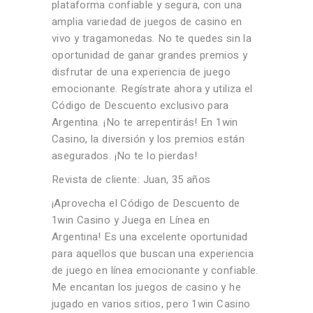
plataforma confiable y segura, con una
amplia variedad de juegos de casino en
vivo y tragamonedas. No te quedes sin la
oportunidad de ganar grandes premios y
disfrutar de una experiencia de juego
emocionante. Regístrate ahora y utiliza el
Código de Descuento exclusivo para
Argentina. ¡No te arrepentirás! En 1win
Casino, la diversión y los premios están
asegurados. ¡No te lo pierdas!
Revista de cliente: Juan, 35 años
¡Aprovecha el Código de Descuento de
1win Casino y Juega en Línea en
Argentina! Es una excelente oportunidad
para aquellos que buscan una experiencia
de juego en línea emocionante y confiable.
Me encantan los juegos de casino y he
jugado en varios sitios, pero 1win Casino