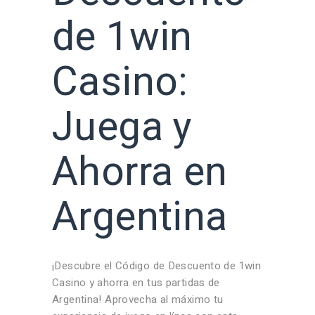
de 1win
Casino:
Juega y
Ahorra en
Argentina
¡Descubre el Código de Descuento de 1win
Casino y ahorra en tus partidas de
Argentina! Aprovecha al máximo tu