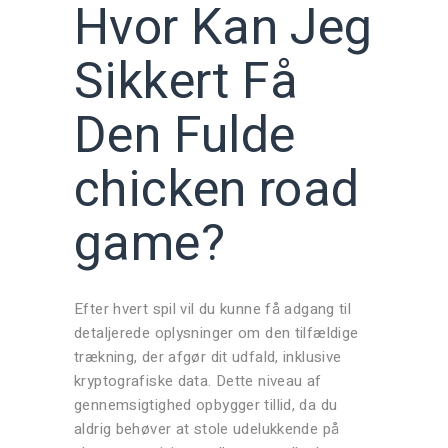
Hvor Kan Jeg
Sikkert Få
Den Fulde
chicken road
game?
Efter hvert spil vil du kunne få adgang til
detaljerede oplysninger om den tilfældige
trækning, der afgør dit udfald, inklusive
kryptografiske data. Dette niveau af
gennemsigtighed opbygger tillid, da du
aldrig behøver at stole udelukkende på