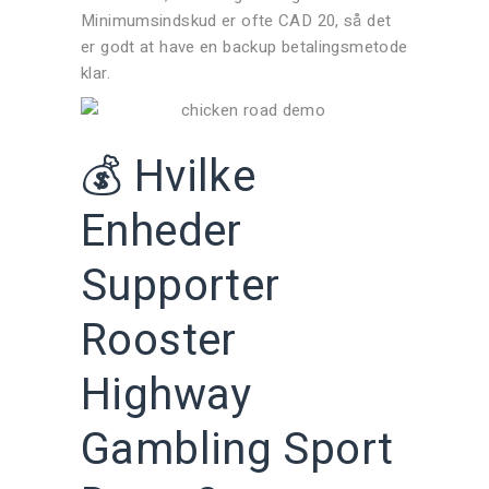
Minimumsindskud er ofte CAD 20, så det
er godt at have en backup betalingsmetode
klar.
💰 Hvilke
Enheder
Supporter
Rooster
Highway
Gambling Sport