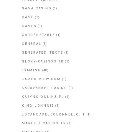
GAMA CASINO
(1)
GAME
(1)
GAMES
(1)
GARDEN2TABLE
(1)
GENERAL
(5)
GENERATED_TEXTS
(1)
GLORY-CASINOS TR
(1)
IGAMING
(48)
KAMPO-VIEW.COM
(1)
KARAVANBET CASINO
(1)
KASYNO ONLINE PL
(1)
KING JOHNNIE
(1)
LOCANDADELCOLONNELLO.IT
(1)
MARIBET CASINO TR
(1)