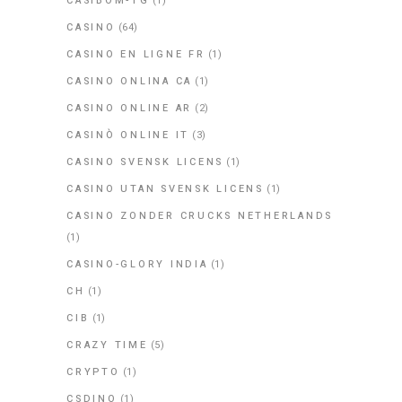
CASIBOM-TG
(1)
CASINO
(64)
CASINO EN LIGNE FR
(1)
CASINO ONLINA CA
(1)
CASINO ONLINE AR
(2)
CASINÒ ONLINE IT
(3)
CASINO SVENSK LICENS
(1)
CASINO UTAN SVENSK LICENS
(1)
CASINO ZONDER CRUCKS NETHERLANDS
(1)
CASINO-GLORY INDIA
(1)
CH
(1)
CIB
(1)
CRAZY TIME
(5)
CRYPTO
(1)
CSDINO
(1)