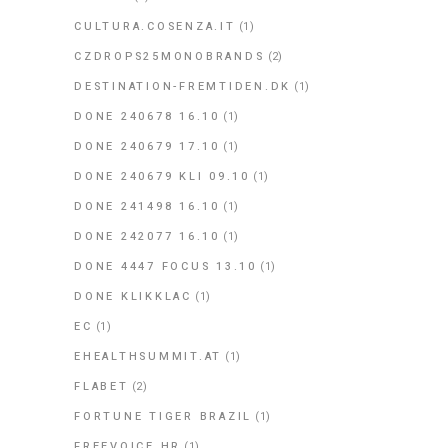
CULTURA.COSENZA.IT
(1)
CZDROPS25MONOBRANDS
(2)
DESTINATION-FREMTIDEN.DK
(1)
DONE 240678 16.10
(1)
DONE 240679 17.10
(1)
DONE 240679 KLI 09.10
(1)
DONE 241498 16.10
(1)
DONE 242077 16.10
(1)
DONE 4447 FOCUS 13.10
(1)
DONE KLIKKLAC
(1)
EC
(1)
EHEALTHSUMMIT.AT
(1)
FLABET
(2)
FORTUNE TIGER BRAZIL
(1)
FREEVOICE.HR
(1)