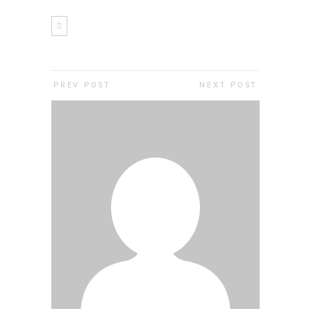
PREV POST
NEXT POST