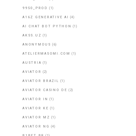
9950_PROD
(1)
A16Z GENERATIVE AI
(4)
AI CHAT BOT PYTHON
(1)
AKSS.UZ
(1)
ANONYMOUS
(6)
ATELIERMASOMI.COM
(1)
AUSTRIA
(1)
AVIATOR
(2)
AVIATOR BRAZIL
(1)
AVIATOR CASINO DE
(2)
AVIATOR IN
(1)
AVIATOR KE
(1)
AVIATOR MZ
(1)
AVIATOR NG
(4)
B1BET BR
(1)