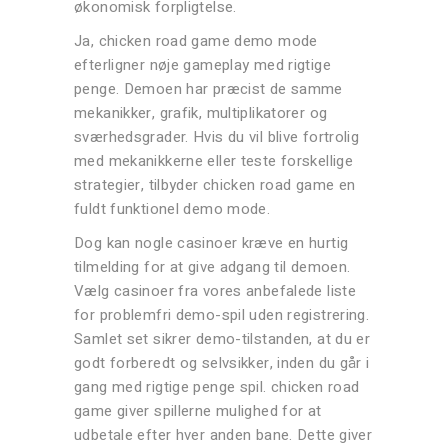
økonomisk forpligtelse.
Ja, chicken road game demo mode
efterligner nøje gameplay med rigtige
penge. Demoen har præcist de samme
mekanikker, grafik, multiplikatorer og
sværhedsgrader. Hvis du vil blive fortrolig
med mekanikkerne eller teste forskellige
strategier, tilbyder chicken road game en
fuldt funktionel demo mode.
Dog kan nogle casinoer kræve en hurtig
tilmelding for at give adgang til demoen.
Vælg casinoer fra vores anbefalede liste
for problemfri demo-spil uden registrering.
Samlet set sikrer demo-tilstanden, at du er
godt forberedt og selvsikker, inden du går i
gang med rigtige penge spil. chicken road
game giver spillerne mulighed for at
udbetale efter hver anden bane. Dette giver