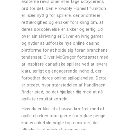
eksterne revisioner eller tage udbyderens
ord for det. Den Provably Honest funktion
er især nyttig for spillere, der prioriterer
retfærdighed og ønsker forsikring om, at
deres spiloplevelse er sikker og ærlig. Ud
over sin skrivning er Oliver en ivrig gamer
og nyder at udforske nye online casino
platforme for at holde sig foran branchens
tendenser. Oliver McGregor fortsætter med
at inspirere canadiske spillere ved at levere
klart, ærligt og engagerende indhold, der
forbedrer deres online spiloplevelse. Dette
er stedet, hvor størstedelen af handlingen
finder sted, og det hjælper dig med at nå
spillets resultat korrekt.
Hvis du er klar til at prøve kræfter med at
spille chicken road game for rigtige penge,
kan vi anbefale nogle top casinoer, der
tilbyder fantastiske bonusser og