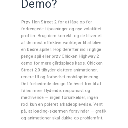
Demo?
Prøv Hen Street 2 for at låse op for
forlængede tilpasninger og nye volatilitet
profiler. Brug dem korrekt, og de bliver et
af de mest effektive værktøjer til at blive
en bedre spiller. Hop derefter ind i rigtige
penge spil eller prøv Chicken Highway 2
demo for mere gårdsplads kaos. Chicken
Street 2.0 tilbyder glattere animationer,
renere UI og forbedret mobiloptimering.
Det forbedrede design får hvert trin til at
føles mere flydende, responsivt og
medrivende — ingen forsinkelser, ingen
rod, kun en poleret arkadeoplevelse. Vent
på, at loading-skærmen forsvinder — grafik
og animationer skal dukke op problemfrit.