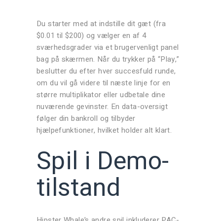
Du starter med at indstille dit gæt (fra
$0.01 til $200) og vælger en af 4
sværhedsgrader via et brugervenligt panel
bag på skærmen. Når du trykker på “Play,”
beslutter du efter hver succesfuld runde,
om du vil gå videre til næste linje for en
større multiplikator eller udbetale dine
nuværende gevinster. En data-oversigt
følger din bankroll og tilbyder
hjælpefunktioner, hvilket holder alt klart.
Spil i Demo-
tilstand
Hipster Whale’s andre spil inkluderer PAC-