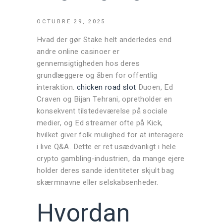
OCTUBRE 29, 2025
Hvad der gør Stake helt anderledes end
andre online casinoer er
gennemsigtigheden hos deres
grundlæggere og åben for offentlig
interaktion.
chicken road slot
Duoen, Ed
Craven og Bijan Tehrani, opretholder en
konsekvent tilstedeværelse på sociale
medier, og Ed streamer ofte på Kick,
hvilket giver folk mulighed for at interagere
i live Q&A. Dette er ret usædvanligt i hele
crypto gambling-industrien, da mange ejere
holder deres sande identiteter skjult bag
skærmnavne eller selskabsenheder.
Hvordan