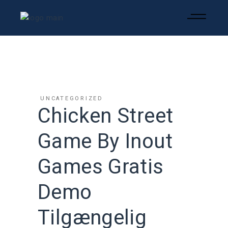
UNCATEGORIZED
Chicken Street
Game By Inout
Games Gratis
Demo
Tilgængelig