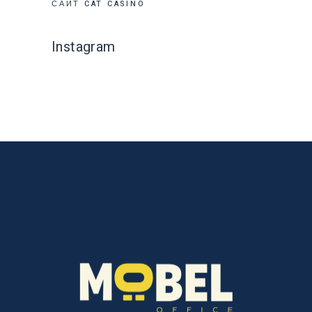
САЙТ CAT CASINO
Instagram