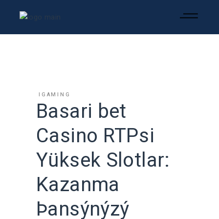
IGAMING
Basari bet
Casino RTPsi
Yüksek Slotlar:
Kazanma
Þansýnýzý