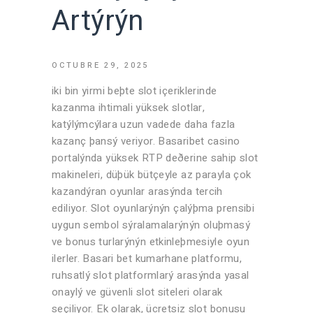
Artýrýn
OCTUBRE 29, 2025
iki bin yirmi beþte slot içeriklerinde
kazanma ihtimali yüksek slotlar,
katýlýmcýlara uzun vadede daha fazla
kazanç þansý veriyor. Basaribet casino
portalýnda yüksek RTP deðerine sahip slot
makineleri, düþük bütçeyle az parayla çok
kazandýran oyunlar arasýnda tercih
ediliyor. Slot oyunlarýnýn çalýþma prensibi
uygun sembol sýralamalarýnýn oluþmasý
ve bonus turlarýnýn etkinleþmesiyle oyun
ilerler. Basari bet kumarhane platformu,
ruhsatlý slot platformlarý arasýnda yasal
onaylý ve güvenli slot siteleri olarak
seçiliyor. Ek olarak, ücretsiz slot bonusu