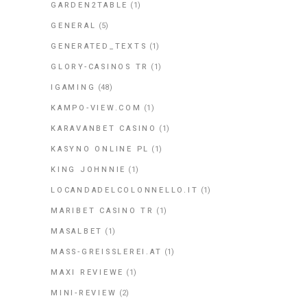
GARDEN2TABLE
(1)
GENERAL
(5)
GENERATED_TEXTS
(1)
GLORY-CASINOS TR
(1)
IGAMING
(48)
KAMPO-VIEW.COM
(1)
KARAVANBET CASINO
(1)
KASYNO ONLINE PL
(1)
KING JOHNNIE
(1)
LOCANDADELCOLONNELLO.IT
(1)
MARIBET CASINO TR
(1)
MASALBET
(1)
MASS-GREISSLEREI.AT
(1)
MAXI REVIEWE
(1)
MINI-REVIEW
(2)