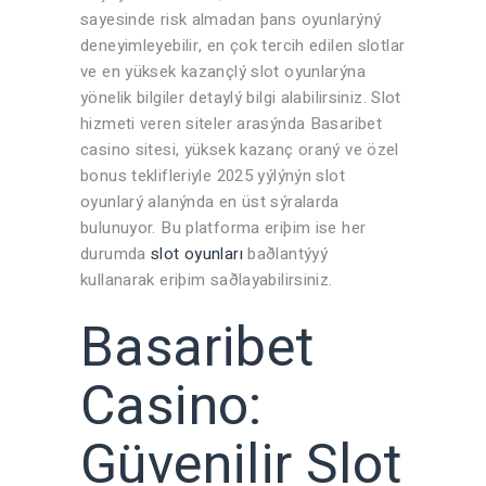
sayesinde risk almadan þans oyunlarýný
deneyimleyebilir, en çok tercih edilen slotlar
ve en yüksek kazançlý slot oyunlarýna
yönelik bilgiler detaylý bilgi alabilirsiniz. Slot
hizmeti veren siteler arasýnda Basaribet
casino sitesi, yüksek kazanç oraný ve özel
bonus teklifleriyle 2025 yýlýnýn slot
oyunlarý alanýnda en üst sýralarda
bulunuyor. Bu platforma eriþim ise her
durumda
slot oyunları
baðlantýyý
kullanarak eriþim saðlayabilirsiniz.
Basaribet
Casino:
Güvenilir Slot