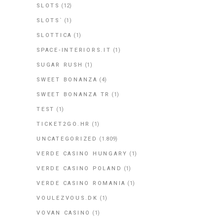
SLOTS
(12)
SLOTS`
(1)
SLOTTICA
(1)
SPACE-INTERIORS.IT
(1)
SUGAR RUSH
(1)
SWEET BONANZA
(4)
SWEET BONANZA TR
(1)
TEST
(1)
TICKET2GO.HR
(1)
UNCATEGORIZED
(1.809)
VERDE CASINO HUNGARY
(1)
VERDE CASINO POLAND
(1)
VERDE CASINO ROMANIA
(1)
VOULEZVOUS.DK
(1)
VOVAN CASINO
(1)