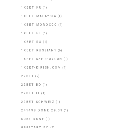
1XBET KR
(1)
1XBET MALAYSIA
(1)
1XBET MOROCCO
(1)
1XBET PT
(1)
1XBET RU
(1)
1XBET RUSSIAN1
(6)
1XBET-AZERBAYCAN
(1)
1XBET-KIRISH.COM
(1)
22BET
(2)
22BET BD
(1)
22BET IT
(1)
22BET SCHWEIZ
(1)
241498 DONE 29.09
(1)
6084 DONE
(1)
888STARZ BD
(2)