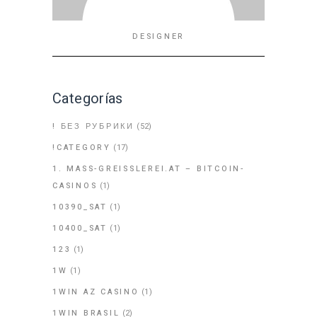
DESIGNER
Categorías
! БЕЗ РУБРИКИ
(52)
!CATEGORY
(17)
1. MASS-GREISSLEREI.AT – BITCOIN-
CASINOS
(1)
10390_SAT
(1)
10400_SAT
(1)
123
(1)
1W
(1)
1WIN AZ CASINO
(1)
1WIN BRASIL
(2)