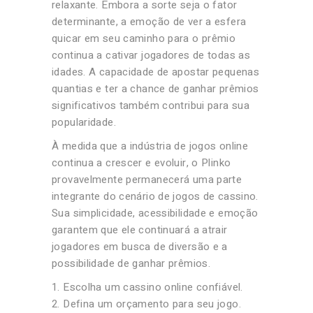
relaxante. Embora a sorte seja o fator
determinante, a emoção de ver a esfera
quicar em seu caminho para o prêmio
continua a cativar jogadores de todas as
idades. A capacidade de apostar pequenas
quantias e ter a chance de ganhar prêmios
significativos também contribui para sua
popularidade.
À medida que a indústria de jogos online
continua a crescer e evoluir, o Plinko
provavelmente permanecerá uma parte
integrante do cenário de jogos de cassino.
Sua simplicidade, acessibilidade e emoção
garantem que ele continuará a atrair
jogadores em busca de diversão e a
possibilidade de ganhar prêmios.
Escolha um cassino online confiável.
Defina um orçamento para seu jogo.