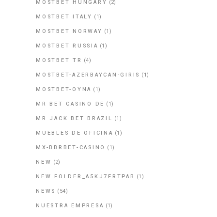
MOSTBET HUNGARY
(2)
MOSTBET ITALY
(1)
MOSTBET NORWAY
(1)
MOSTBET RUSSIA
(1)
MOSTBET TR
(4)
MOSTBET-AZERBAYCAN-GIRIS
(1)
MOSTBET-OYNA
(1)
MR BET CASINO DE
(1)
MR JACK BET BRAZIL
(1)
MUEBLES DE OFICINA
(1)
MX-BBRBET-CASINO
(1)
NEW
(2)
NEW FOLDER_A5KJ7FRTPAB
(1)
NEWS
(54)
NUESTRA EMPRESA
(1)