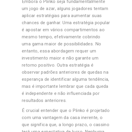
Embora o Plinko seja fundamentalmente
um jogo de azar, alguns jogadores tentam
aplicar estratégias para aumentar suas
chances de ganhar. Uma estratégia popular
é apostar em vários compartimentos ao
mesmo tempo, efetivamente cobrindo
uma gama maior de possibilidades. No
entanto, essa abordagem requer um
investimento maior e não garante um
retorno positivo. Outra estratégia é
observar padrões anteriores de quedas na
esperança de identificar alguma tendência,
mas é importante lembrar que cada queda
é independente e não influenciada por
resultados anteriores.
É crucial entender que o Plinko é projetado
com uma vantagem da casa inerente, o
que significa que, a longo prazo, o cassino
terá uma expectativa de lucro. Nenhuma