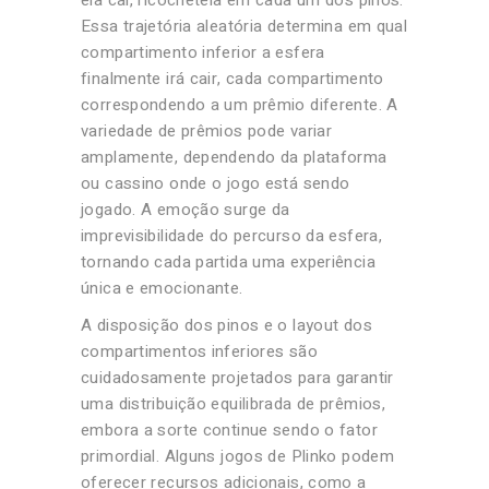
ela cai, ricocheteia em cada um dos pinos.
Essa trajetória aleatória determina em qual
compartimento inferior a esfera
finalmente irá cair, cada compartimento
correspondendo a um prêmio diferente. A
variedade de prêmios pode variar
amplamente, dependendo da plataforma
ou cassino onde o jogo está sendo
jogado. A emoção surge da
imprevisibilidade do percurso da esfera,
tornando cada partida uma experiência
única e emocionante.
A disposição dos pinos e o layout dos
compartimentos inferiores são
cuidadosamente projetados para garantir
uma distribuição equilibrada de prêmios,
embora a sorte continue sendo o fator
primordial. Alguns jogos de Plinko podem
oferecer recursos adicionais, como a