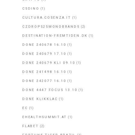
CSDINO
(1)
CULTURA.COSENZA.IT
(1)
CZDROPS25MONOBRANDS
(2)
DESTINATION-FREMTIDEN.DK
(1)
DONE 240678 16.10
(1)
DONE 240679 17.10
(1)
DONE 240679 KLI 09.10
(1)
DONE 241498 16.10
(1)
DONE 242077 16.10
(1)
DONE 4447 FOCUS 13.10
(1)
DONE KLIKKLAC
(1)
EC
(1)
EHEALTHSUMMIT.AT
(1)
FLABET
(2)