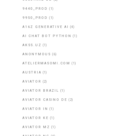
9440_PROD
(1)
9950_PROD
(1)
A16Z GENERATIVE AI
(4)
AI CHAT BOT PYTHON
(1)
AKSS.UZ
(1)
ANONYMOUS
(6)
ATELIERMASOMI.COM
(1)
AUSTRIA
(1)
AVIATOR
(2)
AVIATOR BRAZIL
(1)
AVIATOR CASINO DE
(2)
AVIATOR IN
(1)
AVIATOR KE
(1)
AVIATOR MZ
(1)