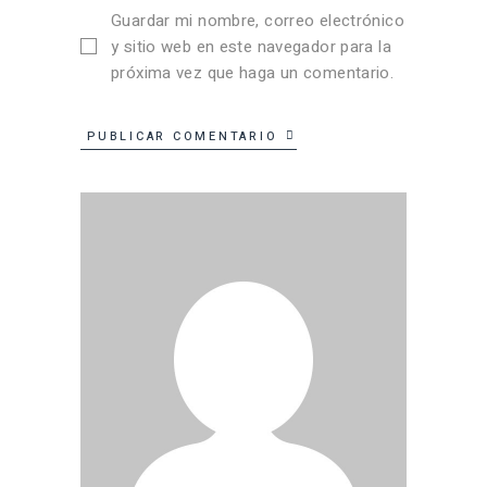
Guardar mi nombre, correo electrónico
y sitio web en este navegador para la
próxima vez que haga un comentario.
PUBLICAR COMENTARIO