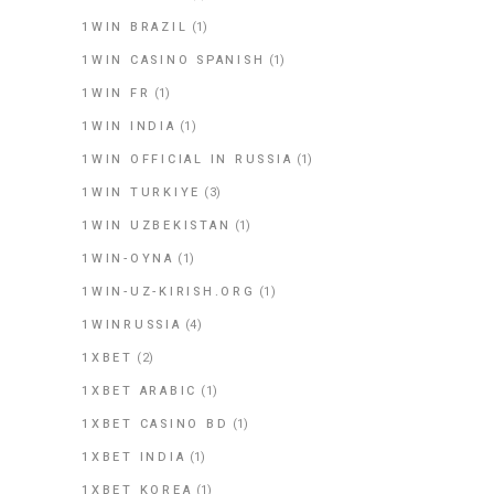
1WIN BRAZIL
(1)
1WIN CASINO SPANISH
(1)
1WIN FR
(1)
1WIN INDIA
(1)
1WIN OFFICIAL IN RUSSIA
(1)
1WIN TURKIYE
(3)
1WIN UZBEKISTAN
(1)
1WIN-OYNA
(1)
1WIN-UZ-KIRISH.ORG
(1)
1WINRUSSIA
(4)
1XBET
(2)
1XBET ARABIC
(1)
1XBET CASINO BD
(1)
1XBET INDIA
(1)
1XBET KOREA
(1)