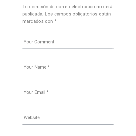
Tu dirección de correo electrónico no será
publicada.
Los campos obligatorios están
marcados con
*