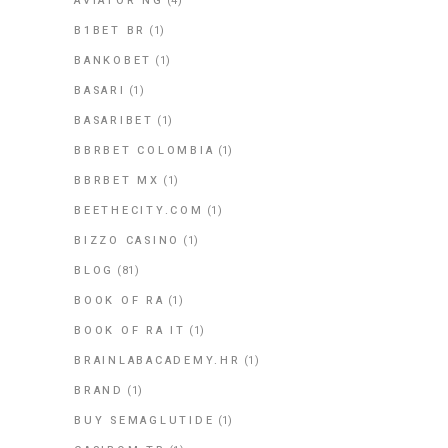
AVIATOR NG
(4)
B1BET BR
(1)
BANKOBET
(1)
BASARI
(1)
BASARIBET
(1)
BBRBET COLOMBIA
(1)
BBRBET MX
(1)
BEETHECITY.COM
(1)
BIZZO CASINO
(1)
BLOG
(81)
BOOK OF RA
(1)
BOOK OF RA IT
(1)
BRAINLABACADEMY.HR
(1)
BRAND
(1)
BUY SEMAGLUTIDE
(1)