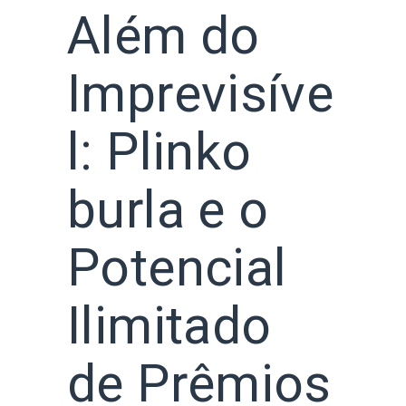
Além do
Imprevisíve
l: Plinko
burla e o
Potencial
Ilimitado
de Prêmios