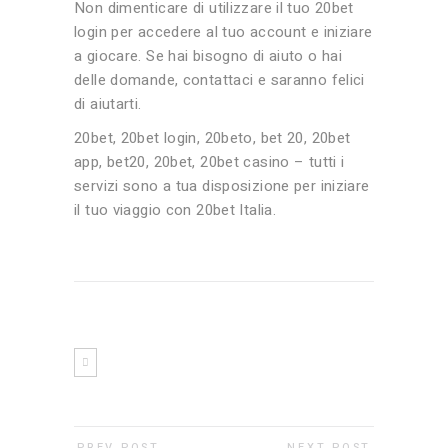
Non dimenticare di utilizzare il tuo 20bet
login per accedere al tuo account e iniziare
a giocare. Se hai bisogno di aiuto o hai
delle domande, contattaci e saranno felici
di aiutarti.
20bet, 20bet login, 20beto, bet 20, 20bet
app, bet20, 20bet, 20bet casino – tutti i
servizi sono a tua disposizione per iniziare
il tuo viaggio con 20bet Italia.
PREV POST
NEXT POST