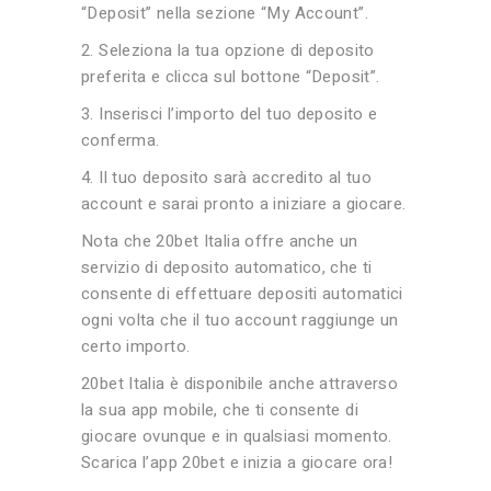
“Deposit” nella sezione “My Account”.
2. Seleziona la tua opzione di deposito
preferita e clicca sul bottone “Deposit”.
3. Inserisci l’importo del tuo deposito e
conferma.
4. Il tuo deposito sarà accredito al tuo
account e sarai pronto a iniziare a giocare.
Nota che 20bet Italia offre anche un
servizio di deposito automatico, che ti
consente di effettuare depositi automatici
ogni volta che il tuo account raggiunge un
certo importo.
20bet Italia è disponibile anche attraverso
la sua app mobile, che ti consente di
giocare ovunque e in qualsiasi momento.
Scarica l’app 20bet e inizia a giocare ora!