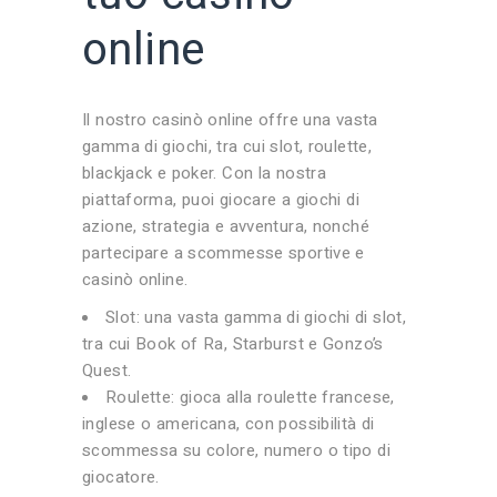
online
Il nostro casinò online offre una vasta
gamma di giochi, tra cui slot, roulette,
blackjack e poker. Con la nostra
piattaforma, puoi giocare a giochi di
azione, strategia e avventura, nonché
partecipare a scommesse sportive e
casinò online.
Slot: una vasta gamma di giochi di slot,
tra cui Book of Ra, Starburst e Gonzo’s
Quest.
Roulette: gioca alla roulette francese,
inglese o americana, con possibilità di
scommessa su colore, numero o tipo di
giocatore.