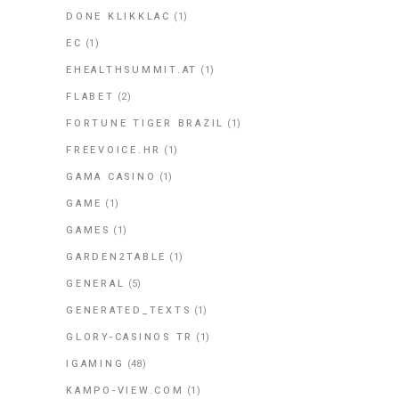
DONE KLIKKLAC
(1)
EC
(1)
EHEALTHSUMMIT.AT
(1)
FLABET
(2)
FORTUNE TIGER BRAZIL
(1)
FREEVOICE.HR
(1)
GAMA CASINO
(1)
GAME
(1)
GAMES
(1)
GARDEN2TABLE
(1)
GENERAL
(5)
GENERATED_TEXTS
(1)
GLORY-CASINOS TR
(1)
IGAMING
(48)
KAMPO-VIEW.COM
(1)