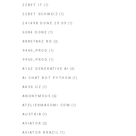
22BET IT
(1)
22BET SCHWEIZ
(1)
241498 DONE 29.09
(1)
6084 DONE
(1)
888STARZ BD
(2)
9440_PROD
(1)
9950_PROD
(1)
A16Z GENERATIVE AI
(4)
AI CHAT BOT PYTHON
(1)
AKSS.UZ
(1)
ANONYMOUS
(6)
ATELIERMASOMI.COM
(1)
AUSTRIA
(1)
AVIATOR
(2)
AVIATOR BRAZIL
(1)