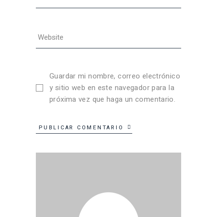
Guardar mi nombre, correo electrónico
y sitio web en este navegador para la
próxima vez que haga un comentario.
PUBLICAR COMENTARIO