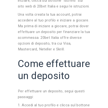
iniziare, clicca sul bottone “Iscriviti” sul
sito web di 20bet Italia e segui le istruzioni.
Una volta creata la tua account, potrai
accedere al tuo profilo e iniziare a giocare.
Ma prima di iniziare a giocare, potrai dover
effettuare un deposito per finanziare la tua
scommessa. 20bet Italia offre diverse
opzioni di deposito, tra cui Visa,
Mastercard, Neteller e Skrill.
Come effettuare
un deposito
Per effettuare un deposito, segui questi
passaggi:
1. Accedi al tuo profilo e clicca sul bottone