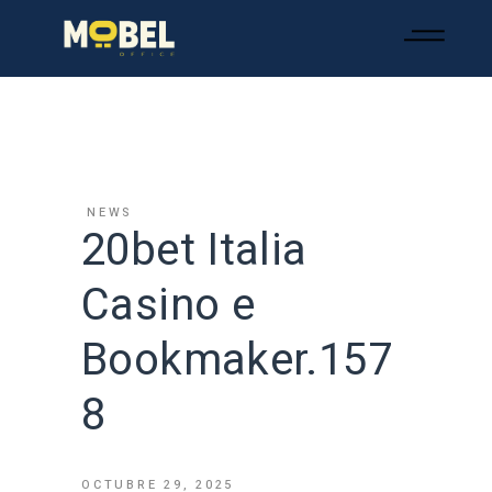
NEWS
20bet Italia
Casino e
Bookmaker.157
8
OCTUBRE 29, 2025