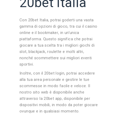
20bet Italia
Con 20bet Italia, potrai goderti una vasta
gamma di opzioni di gioco, tra cui il casino
online e il bookmaker, in un’unica
piattaforma. Questo significa che potrai
giocare a tua scelta tra i migliori giochi di
slot, blackjack, roulette e molti altri,
nonché scommettere sui migliori eventi
sportivi.
Inoltre, con il 20bet login, potrai accedere
alla tua area personale e gestire le tue
scommesse in modo facile e veloce. Il
nostro sito web è disponibile anche
attraverso la 20bet app, disponibile per
dispositivi mobili, in modo da poter giocare
ovunque e in qualsiasi momento.