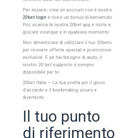
Per iniziare, crea un account con il nostro
20bet login
e ricevi un bonus di benvenuto.
Poi, scarica la nostra 20bet app e inizia a
giocare ovunque e in qualsiasi momento.
Non dimenticare di utilizzare il tuo 20beto
per ricevere offerte speciali e promozioni
esclusive. E se hai bisogno di aiuto, il
nostro 20 bet supporto è sempre
disponibile per te.
20bet Italia – La tua scelta per il gioco
d’azzardo e il bookmaking sicuro e
divertente.
Il tuo punto
di riferimento