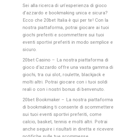
Sei alla ricerca di un’esperienza di gioco
d’azzardo e bookmaking unica e sicura?
Ecco che 20bet Italia è qui per te! Con la
nostra piattaforma, potrai giocare ai tuoi
giochi preferiti e scommettere sui tuoi
eventi sportivi preferiti in modo semplice e
sicuro.
20bet Casino – La nostra piattaforma di
gioco d’azzardo offre una vasta gamma di
giochi, tra cui slot, roulette, blackjack e
molti altri. Potrai giocare con i tuoi soldi
reali o con i nostri bonus di benvenuto.
20bet Bookmaker – La nostra piattaforma
di bookmaking ti consente di scommettere
sui tuoi eventi sportivi preferiti, come
calcio, basket, tennis e molti altri. Potrai
anche seguire i risultati in diretta e ricevere
notifiche sulle tue scommesse.