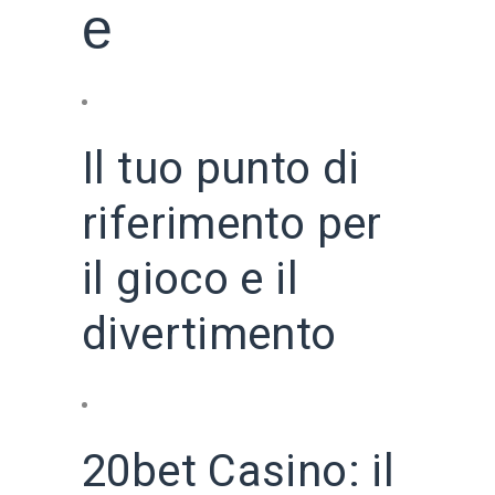
е
Il tuo punto di
riferimento per
il gioco e il
divertimento
20bet Casino: il