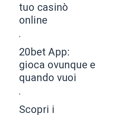
tuo casinò
online
20bet App:
gioca ovunque e
quando vuoi
Scopri i