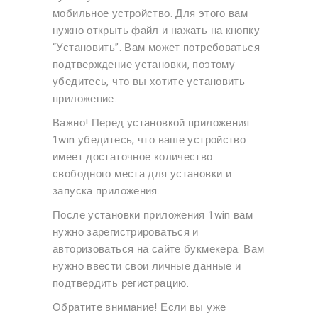
мобильное устройство. Для этого вам
нужно открыть файл и нажать на кнопку
“Установить”. Вам может потребоваться
подтверждение установки, поэтому
убедитесь, что вы хотите установить
приложение.
Важно! Перед установкой приложения
1win убедитесь, что ваше устройство
имеет достаточное количество
свободного места для установки и
запуска приложения.
После установки приложения 1win вам
нужно зарегистрироваться и
авторизоваться на сайте букмекера. Вам
нужно ввести свои личные данные и
подтвердить регистрацию.
Обратите внимание! Если вы уже