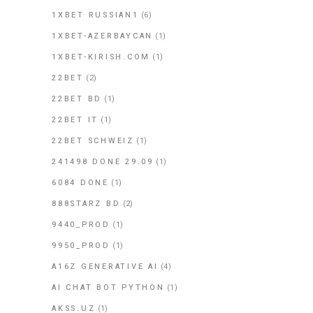
1XBET RUSSIAN1
(6)
1XBET-AZERBAYCAN
(1)
1XBET-KIRISH.COM
(1)
22BET
(2)
22BET BD
(1)
22BET IT
(1)
22BET SCHWEIZ
(1)
241498 DONE 29.09
(1)
6084 DONE
(1)
888STARZ BD
(2)
9440_PROD
(1)
9950_PROD
(1)
A16Z GENERATIVE AI
(4)
AI CHAT BOT PYTHON
(1)
AKSS.UZ
(1)