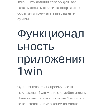
1win – это лучший способ для вас
начать делать ставки на спортивные
события и получать выигрышные
суммы.
Функционал
ьность
приложения
1win
Один из ключевых преимуществ
приложения 1win – это его мобильность.
Пользователи могут скачать 1win apk и
использовать приложение на своих