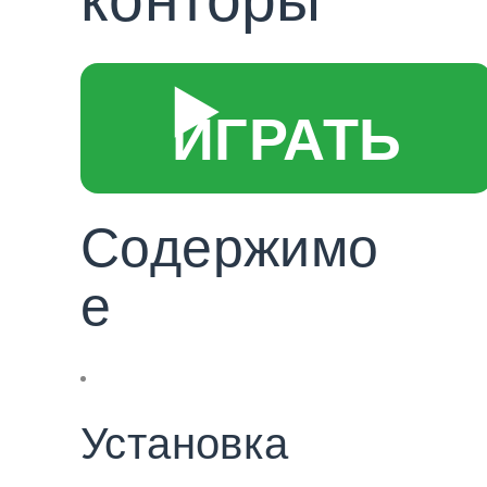
конторы
▶️
ИГРАТЬ
Содержимо
е
Установка