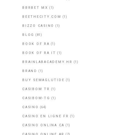
BBRBET MX
(1)
BEETHECITY.COM
(1)
BIZZO CASINO
(1)
BLOG
(81)
BOOK OF RA
(1)
BOOK OF RA IT
(1)
BRAINLABACADEMY.HR
(1)
BRAND
(1)
BUY SEMAGLUTIDE
(1)
CASIBOM TR
(1)
CASIBOM-TG
(1)
CASINO
(64)
CASINO EN LIGNE FR
(1)
CASINO ONLINA CA
(1)
CASINO ONLINE AR
(2)