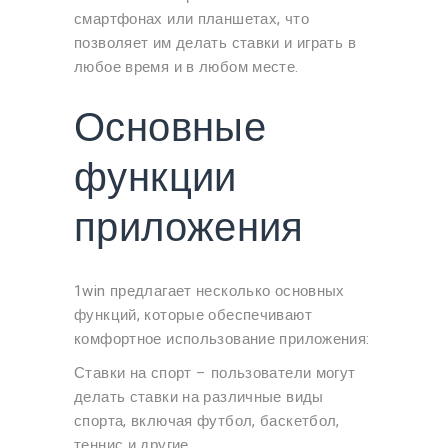
смартфонах или планшетах, что
позволяет им делать ставки и играть в
любое время и в любом месте.
Основные
функции
приложения
1win предлагает несколько основных
функций, которые обеспечивают
комфортное использование приложения:
Ставки на спорт – пользователи могут
делать ставки на различные виды
спорта, включая футбол, баскетбол,
теннис и другие.