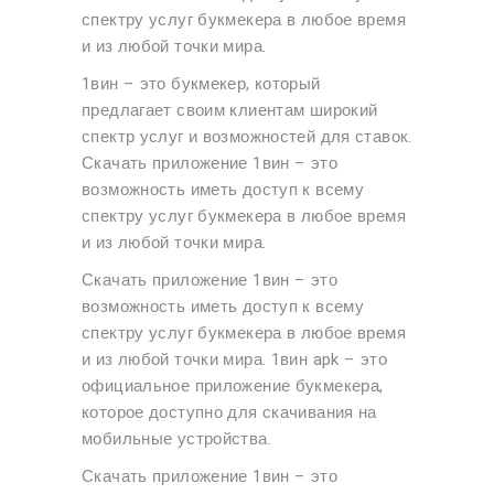
спектру услуг букмекера в любое время
и из любой точки мира.
1вин – это букмекер, который
предлагает своим клиентам широкий
спектр услуг и возможностей для ставок.
Скачать приложение 1вин – это
возможность иметь доступ к всему
спектру услуг букмекера в любое время
и из любой точки мира.
Скачать приложение 1вин – это
возможность иметь доступ к всему
спектру услуг букмекера в любое время
и из любой точки мира. 1вин apk – это
официальное приложение букмекера,
которое доступно для скачивания на
мобильные устройства.
Скачать приложение 1вин – это