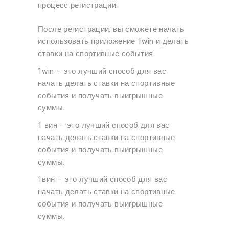
процесс регистрации.
После регистрации, вы сможете начать
использовать приложение 1win и делать
ставки на спортивные события.
1win – это лучший способ для вас
начать делать ставки на спортивные
события и получать выигрышные
суммы.
1 вин – это лучший способ для вас
начать делать ставки на спортивные
события и получать выигрышные
суммы.
1вин – это лучший способ для вас
начать делать ставки на спортивные
события и получать выигрышные
суммы.