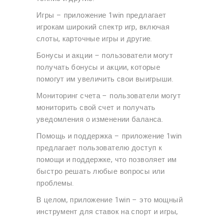
Игры – приложение 1win предлагает
игрокам широкий спектр игр, включая
слоты, карточные игры и другие.
Бонусы и акции – пользователи могут
получать бонусы и акции, которые
помогут им увеличить свои выигрыши.
Мониторинг счета – пользователи могут
мониторить свой счет и получать
уведомления о изменении баланса.
Помощь и поддержка – приложение 1win
предлагает пользователю доступ к
помощи и поддержке, что позволяет им
быстро решать любые вопросы или
проблемы.
В целом, приложение 1win – это мощный
инструмент для ставок на спорт и игры,