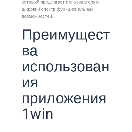
который предлагает пользователям
широкий спектр функциональных
возможностей.
Преимущест
ва
использован
ия
приложения
1win