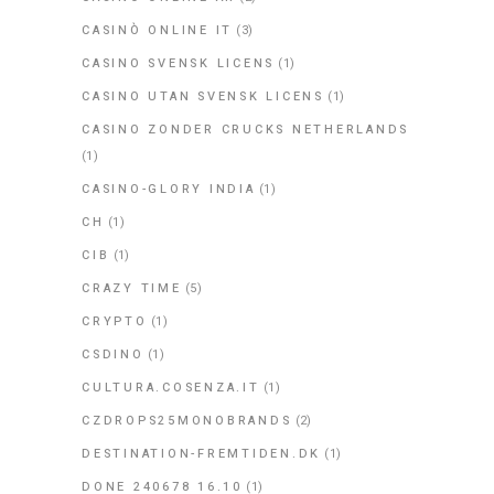
CASINÒ ONLINE IT
(3)
CASINO SVENSK LICENS
(1)
CASINO UTAN SVENSK LICENS
(1)
CASINO ZONDER CRUCKS NETHERLANDS
(1)
CASINO-GLORY INDIA
(1)
CH
(1)
CIB
(1)
CRAZY TIME
(5)
CRYPTO
(1)
CSDINO
(1)
CULTURA.COSENZA.IT
(1)
CZDROPS25MONOBRANDS
(2)
DESTINATION-FREMTIDEN.DK
(1)
DONE 240678 16.10
(1)