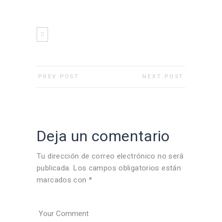
PREV POST
NEXT POST
Deja un comentario
Tu dirección de correo electrónico no será
publicada.
Los campos obligatorios están
marcados con
*