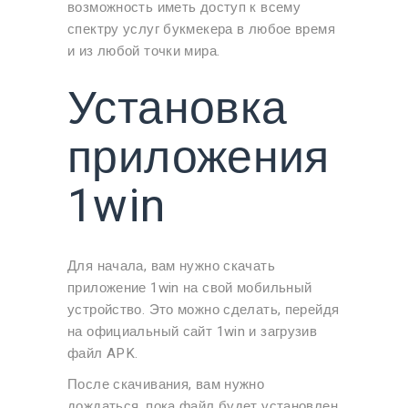
возможность иметь доступ к всему
спектру услуг букмекера в любое время
и из любой точки мира.
Установка
приложения
1win
Для начала, вам нужно скачать
приложение 1win на свой мобильный
устройство. Это можно сделать, перейдя
на официальный сайт 1win и загрузив
файл APK.
После скачивания, вам нужно
дождаться, пока файл будет установлен