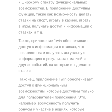
к широкому спектру функциональных
возможностей. В приложении доступны
функции, такие как возможность делать
ставки на спорт, играть в казино, играть
в игры, получать доступ к информации о
ставках и т.д.
Также, приложение 1win обеспечивает
доступ к информации о ставках, что
позволяет вам получать актуальную
информацию о результатах матчей и
других событий, на которые вы делаете
ставки.
Наконец, приложение 1win обеспечивает
доступ к функциональным
возможностям, которые доступны только
для пользователей приложения. Это,
например, возможность получать
бонусы и участие в акциях, которые