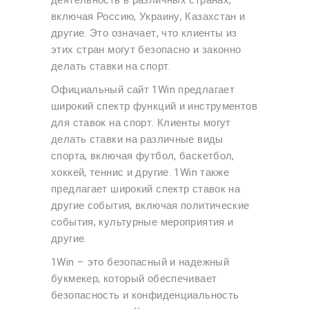
деятельность в различных странах,
включая Россию, Украину, Казахстан и
другие. Это означает, что клиенты из
этих стран могут безопасно и законно
делать ставки на спорт.
Официальный сайт 1Win предлагает
широкий спектр функций и инструментов
для ставок на спорт. Клиенты могут
делать ставки на различные виды
спорта, включая футбол, баскетбол,
хоккей, теннис и другие. 1Win также
предлагает широкий спектр ставок на
другие события, включая политические
события, культурные мероприятия и
другие.
1Win – это безопасный и надежный
букмекер, который обеспечивает
безопасность и конфиденциальность