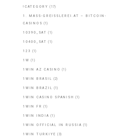
!CATEGORY
(17)
1. MASS-GREISSLEREI.AT – BITCOIN-
CASINOS
(1)
10390_SAT
(1)
10400_SAT
(1)
123
(1)
1W
(1)
1WIN AZ CASINO
(1)
1WIN BRASIL
(2)
1WIN BRAZIL
(1)
1WIN CASINO SPANISH
(1)
1WIN FR
(1)
1WIN INDIA
(1)
1WIN OFFICIAL IN RUSSIA
(1)
1WIN TURKIYE
(3)