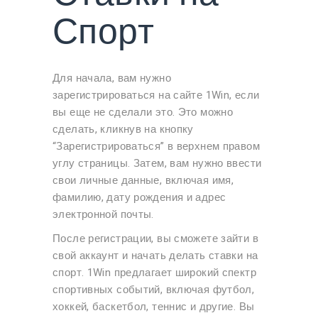
Спорт
Для начала, вам нужно
зарегистрироваться на сайте 1Win, если
вы еще не сделали это. Это можно
сделать, кликнув на кнопку
“Зарегистрироваться” в верхнем правом
углу страницы. Затем, вам нужно ввести
свои личные данные, включая имя,
фамилию, дату рождения и адрес
электронной почты.
После регистрации, вы сможете зайти в
свой аккаунт и начать делать ставки на
спорт. 1Win предлагает широкий спектр
спортивных событий, включая футбол,
хоккей, баскетбол, теннис и другие. Вы