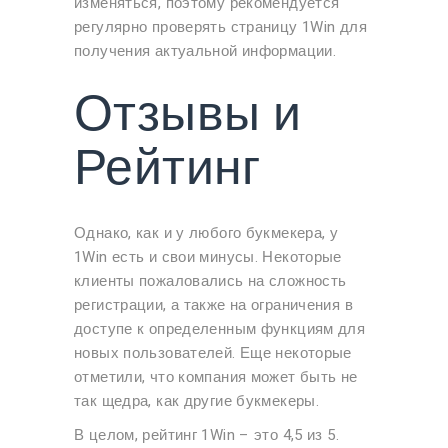
изменяться, поэтому рекомендуется
регулярно проверять страницу 1Win для
получения актуальной информации.
Отзывы и
Рейтинг
Однако, как и у любого букмекера, у
1Win есть и свои минусы. Некоторые
клиенты пожаловались на сложность
регистрации, а также на ограничения в
доступе к определенным функциям для
новых пользователей. Еще некоторые
отметили, что компания может быть не
так щедра, как другие букмекеры.
В целом, рейтинг 1Win – это 4,5 из 5.