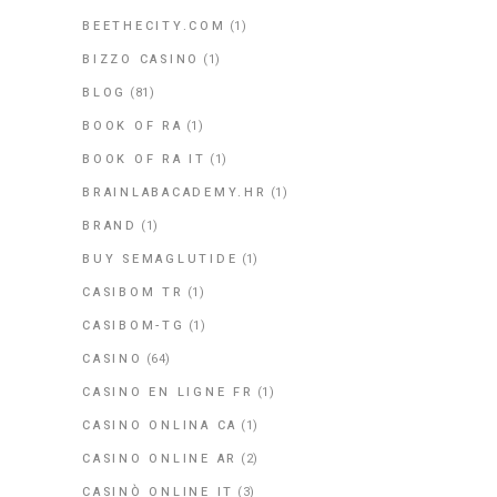
BEETHECITY.COM
(1)
BIZZO CASINO
(1)
BLOG
(81)
BOOK OF RA
(1)
BOOK OF RA IT
(1)
BRAINLABACADEMY.HR
(1)
BRAND
(1)
BUY SEMAGLUTIDE
(1)
CASIBOM TR
(1)
CASIBOM-TG
(1)
CASINO
(64)
CASINO EN LIGNE FR
(1)
CASINO ONLINA CA
(1)
CASINO ONLINE AR
(2)
CASINÒ ONLINE IT
(3)