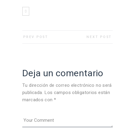
PREV POST
NEXT POST
Deja un comentario
Tu dirección de correo electrónico no será
publicada.
Los campos obligatorios están
marcados con
*