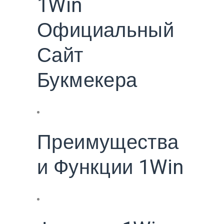
1Win
Официальный
Сайт
Букмекера
Преимущества
и Функции 1Win