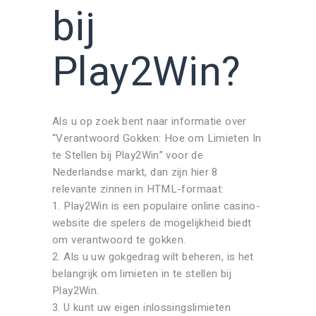
bij
Play2Win?
Als u op zoek bent naar informatie over
“Verantwoord Gokken: Hoe om Limieten In
te Stellen bij Play2Win” voor de
Nederlandse markt, dan zijn hier 8
relevante zinnen in HTML-formaat:
1. Play2Win is een populaire online casino-
website die spelers de mogelijkheid biedt
om verantwoord te gokken.
2. Als u uw gokgedrag wilt beheren, is het
belangrijk om limieten in te stellen bij
Play2Win.
3. U kunt uw eigen inlossingslimieten