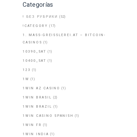
Categorías
! БЕЗ РУБРИКИ
(52)
!CATEGORY
(17)
1. MASS-GREISSLEREI.AT – BITCOIN-
CASINOS
(1)
10390_SAT
(1)
10400_SAT
(1)
123
(1)
1W
(1)
1WIN AZ CASINO
(1)
1WIN BRASIL
(2)
1WIN BRAZIL
(1)
1WIN CASINO SPANISH
(1)
1WIN FR
(1)
1WIN INDIA
(1)