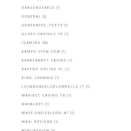
GARDEN2TABLE
(1)
GENERAL
(5)
GENERATED_TEXTS
(1)
GLORY-CASINOS TR
(1)
IGAMING
(48)
KAMPO-VIEW.COM
(1)
KARAVANBET CASINO
(1)
KASYNO ONLINE PL
(1)
KING JOHNNIE
(1)
LOCANDADELCOLONNELLO.IT
(1)
MARIBET CASINO TR
(1)
MASALBET
(1)
MASS-GREISSLEREI.AT
(1)
MAXI REVIEWE
(1)
MINI-REVIEW
(2)