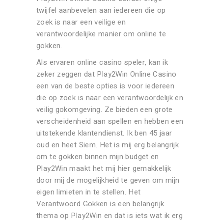
twijfel aanbevelen aan iedereen die op
zoek is naar een veilige en
verantwoordelijke manier om online te
gokken.
Als ervaren online casino speler, kan ik
zeker zeggen dat Play2Win Online Casino
een van de beste opties is voor iedereen
die op zoek is naar een verantwoordelijk en
veilig gokomgeving. Ze bieden een grote
verscheidenheid aan spellen en hebben een
uitstekende klantendienst. Ik ben 45 jaar
oud en heet Siem. Het is mij erg belangrijk
om te gokken binnen mijn budget en
Play2Win maakt het mij hier gemakkelijk
door mij de mogelijkheid te geven om mijn
eigen limieten in te stellen. Het
Verantwoord Gokken is een belangrijk
thema op Play2Win en dat is iets wat ik erg