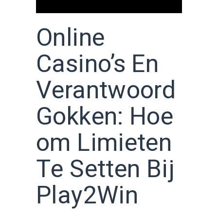
Online
Casino’s En
Verantwoord
Gokken: Hoe
om Limieten
Te Setten Bij
Play2Win