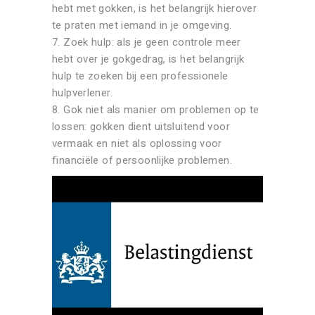
hebt met gokken, is het belangrijk hierover
te praten met iemand in je omgeving.
7. Zoek hulp: als je geen controle meer
hebt over je gokgedrag, is het belangrijk
hulp te zoeken bij een professionele
hulpverlener.
8. Gok niet als manier om problemen op te
lossen: gokken dient uitsluitend voor
vermaak en niet als oplossing voor
financiële of persoonlijke problemen.