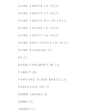
DONE 240678 16.10
(1)
DONE 240679 17.10
(1)
DONE 240679 KLI 09.10
(1)
DONE 241498 16.10
(1)
DONE 242077 16.10
(1)
DONE 4447 FOCUS 13.10
(1)
DONE KLIKKLAC
(1)
EC
(1)
EHEALTHSUMMIT.AT
(1)
FLABET
(2)
FORTUNE TIGER BRAZIL
(1)
FREEVOICE.HR
(1)
GAMA CASINO
(1)
GAME
(1)
GAMES
(1)