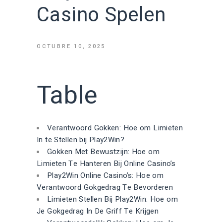
Casino Spelen
OCTUBRE 10, 2025
Table
Verantwoord Gokken: Hoe om Limieten
In te Stellen bij Play2Win?
Gokken Met Bewustzijn: Hoe om
Limieten Te Hanteren Bij Online Casino’s
Play2Win Online Casino’s: Hoe om
Verantwoord Gokgedrag Te Bevorderen
Limieten Stellen Bij Play2Win: Hoe om
Je Gokgedrag In De Griff Te Krijgen