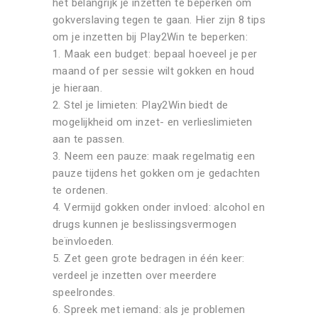
het belangrijk je inzetten te beperken om
gokverslaving tegen te gaan. Hier zijn 8 tips
om je inzetten bij Play2Win te beperken:
1. Maak een budget: bepaal hoeveel je per
maand of per sessie wilt gokken en houd
je hieraan.
2. Stel je limieten: Play2Win biedt de
mogelijkheid om inzet- en verlieslimieten
aan te passen.
3. Neem een pauze: maak regelmatig een
pauze tijdens het gokken om je gedachten
te ordenen.
4. Vermijd gokken onder invloed: alcohol en
drugs kunnen je beslissingsvermogen
beïnvloeden.
5. Zet geen grote bedragen in één keer:
verdeel je inzetten over meerdere
speelrondes.
6. Spreek met iemand: als je problemen