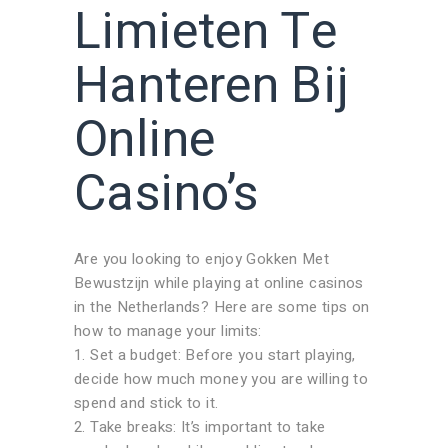
Limieten Te
Hanteren Bij
Online
Casino’s
Are you looking to enjoy Gokken Met
Bewustzijn while playing at online casinos
in the Netherlands? Here are some tips on
how to manage your limits:
1. Set a budget: Before you start playing,
decide how much money you are willing to
spend and stick to it.
2. Take breaks: It’s important to take