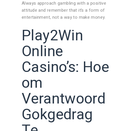
Always approach gambling with a positive
attitude and remember that it’s a form of
entertainment, not a way to make money.
Play2Win
Online
Casino’s: Hoe
om
Verantwoord
Gokgedrag
Te