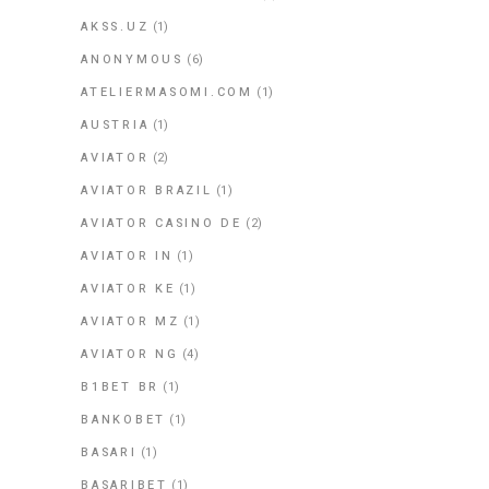
AKSS.UZ
(1)
ANONYMOUS
(6)
ATELIERMASOMI.COM
(1)
AUSTRIA
(1)
AVIATOR
(2)
AVIATOR BRAZIL
(1)
AVIATOR CASINO DE
(2)
AVIATOR IN
(1)
AVIATOR KE
(1)
AVIATOR MZ
(1)
AVIATOR NG
(4)
B1BET BR
(1)
BANKOBET
(1)
BASARI
(1)
BASARIBET
(1)