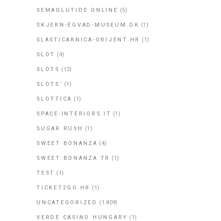
SEMAGLUTIDE ONLINE
(5)
SKJERN-EGVAD-MUSEUM.DK
(1)
SLASTICARNICA-ORIJENT.HR
(1)
SLOT
(4)
SLOTS
(12)
SLOTS`
(1)
SLOTTICA
(1)
SPACE-INTERIORS.IT
(1)
SUGAR RUSH
(1)
SWEET BONANZA
(4)
SWEET BONANZA TR
(1)
TEST
(1)
TICKET2GO.HR
(1)
UNCATEGORIZED
(1.809)
VERDE CASINO HUNGARY
(1)