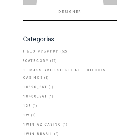
DESIGNER
Categorías
! БЕЗ РУБРИКИ
(52)
!CATEGORY
(17)
1. MASS-GREISSLEREI.AT – BITCOIN-
CASINOS
(1)
10390_SAT
(1)
10400_SAT
(1)
123
(1)
1W
(1)
1WIN AZ CASINO
(1)
1WIN BRASIL
(2)