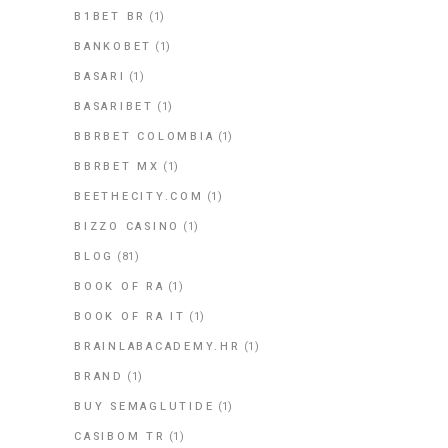
B1BET BR
(1)
BANKOBET
(1)
BASARI
(1)
BASARIBET
(1)
BBRBET COLOMBIA
(1)
BBRBET MX
(1)
BEETHECITY.COM
(1)
BIZZO CASINO
(1)
BLOG
(81)
BOOK OF RA
(1)
BOOK OF RA IT
(1)
BRAINLABACADEMY.HR
(1)
BRAND
(1)
BUY SEMAGLUTIDE
(1)
CASIBOM TR
(1)