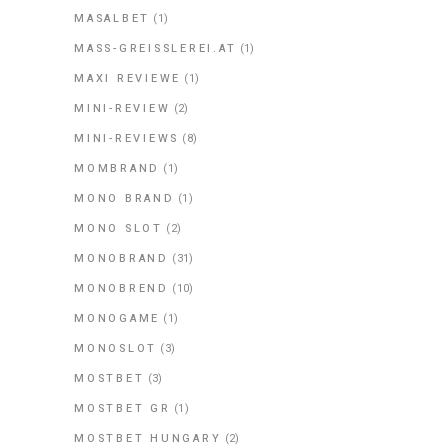
MASALBET
(1)
MASS-GREISSLEREI.AT
(1)
MAXI REVIEWE
(1)
MINI-REVIEW
(2)
MINI-REVIEWS
(8)
MOMBRAND
(1)
MONO BRAND
(1)
MONO SLOT
(2)
MONOBRAND
(31)
MONOBREND
(10)
MONOGAME
(1)
MONOSLOT
(3)
MOSTBET
(3)
MOSTBET GR
(1)
MOSTBET HUNGARY
(2)