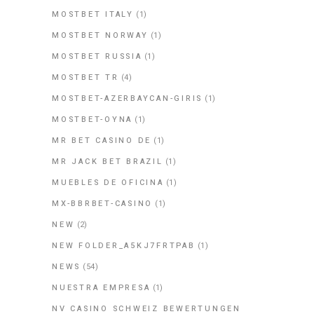
MOSTBET ITALY
(1)
MOSTBET NORWAY
(1)
MOSTBET RUSSIA
(1)
MOSTBET TR
(4)
MOSTBET-AZERBAYCAN-GIRIS
(1)
MOSTBET-OYNA
(1)
MR BET CASINO DE
(1)
MR JACK BET BRAZIL
(1)
MUEBLES DE OFICINA
(1)
MX-BBRBET-CASINO
(1)
NEW
(2)
NEW FOLDER_A5KJ7FRTPAB
(1)
NEWS
(54)
NUESTRA EMPRESA
(1)
NV CASINO SCHWEIZ BEWERTUNGEN