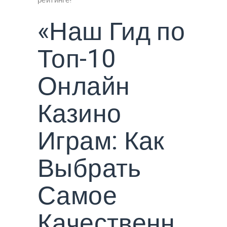
рейтинге!
«Наш Гид по
Топ-10
Онлайн
Казино
Играм: Как
Выбрать
Самое
Качественн