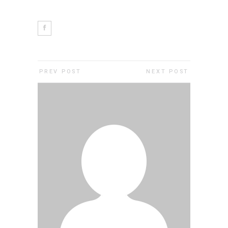
PREV POST
NEXT POST