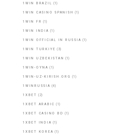
1WIN BRAZIL
(1)
1WIN CASINO SPANISH
(1)
1WIN FR
(1)
1WIN INDIA
(1)
1WIN OFFICIAL IN RUSSIA
(1)
1WIN TURKIYE
(3)
1WIN UZBEKISTAN
(1)
1WIN-OYNA
(1)
1WIN-UZ-KIRISH.ORG
(1)
1WINRUSSIA
(4)
1XBET
(2)
1XBET ARABIC
(1)
1XBET CASINO BD
(1)
1XBET INDIA
(1)
1XBET KOREA
(1)