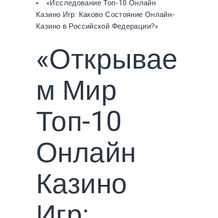
«Исследование Топ-10 Онлайн
Казино Игр: Каково Состояние Онлайн-
Казино в Российской Федерации?»
«Открывае
м Мир
Топ-10
Онлайн
Казино
Игр: