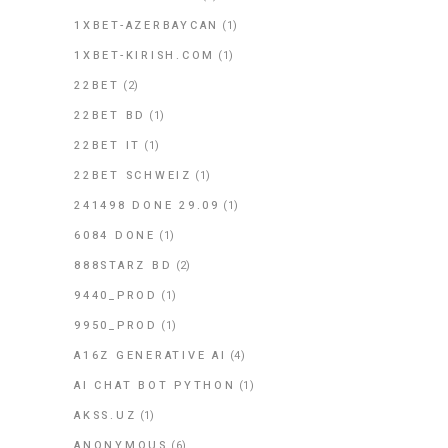
1XBET-AZERBAYCAN
(1)
1XBET-KIRISH.COM
(1)
22BET
(2)
22BET BD
(1)
22BET IT
(1)
22BET SCHWEIZ
(1)
241498 DONE 29.09
(1)
6084 DONE
(1)
888STARZ BD
(2)
9440_PROD
(1)
9950_PROD
(1)
A16Z GENERATIVE AI
(4)
AI CHAT BOT PYTHON
(1)
AKSS.UZ
(1)
ANONYMOUS
(6)