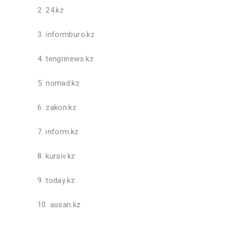
2. 24.kz
3. informburo.kz
4. tengrinews.kz
5. nomad.kz
6. zakon.kz
7. inform.kz
8. kursiv.kz
9. today.kz
10. assan.kz