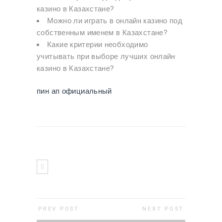
казино в Казахстане?
Можно ли играть в онлайн казино под
собственным именем в Казахстане?
Какие критерии необходимо
учитывать при выборе лучших онлайн
казино в Казахстане?
пин ап официальный
PREV POST
NEXT POST