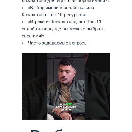
Казахстане для игры с выбором имени?»
«Выбор имени в онлайн казино
Казахстана: Топ-10 ресурсов»
«Игроки из Казахстана, вот Топ-10
онлайн казино, где вы можете выбрать
своё имя!»
Часто задаваемые вопросы: