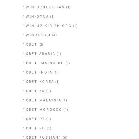
1WIN UZBEKISTAN
(1)
1WIN-OYNA
(1)
1WIN-UZ-KIRISH.ORG
(1)
1WINRUSSIA
(4)
1XBET
(2)
1XBET ARABIC
(1)
1XBET CASINO BD
(1)
1XBET INDIA
(1)
1XBET KOREA
(1)
1XBET KR
(1)
1XBET MALAYSIA
(1)
1XBET MOROCCO
(1)
1XBET PT
(1)
1XBET RU
(1)
1XBET RUSSIAN1
(6)