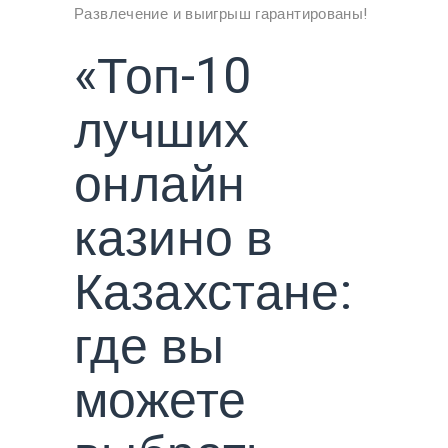
Развлечение и выигрыш гарантированы!
«Топ-10
лучших
онлайн
казино в
Казахстане:
где вы
можете