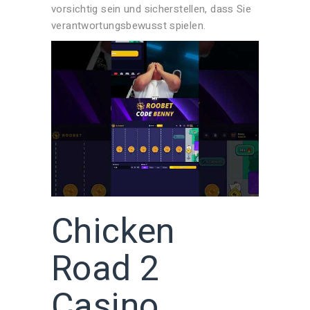
vorsichtig sein und sicherstellen, dass Sie
verantwortungsbewusst spielen.
Chicken
Road 2
Casino