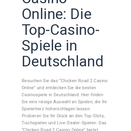
Online: Die
Top-Casino-
Spiele in
Deutschland
Besuchen Sie das “Chicken Road 2 Casino
Online” und entdecken Sie die besten
Casinospiele in Deutschland. Hier finden
Sie eine riesige Auswahl an Spielen, die Ihr
Spielerherz höherschlagen lassen.
Probieren Sie Ihr Glück an den Top-Slots,
Tischspielen und Live-Dealer-Spielen. Das
“Chicken Road 2 Casino Online” bietet