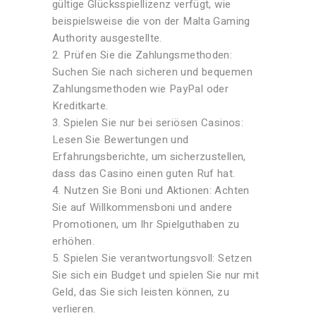
gültige Glücksspiellizenz verfügt, wie
beispielsweise die von der Malta Gaming
Authority ausgestellte.
2. Prüfen Sie die Zahlungsmethoden:
Suchen Sie nach sicheren und bequemen
Zahlungsmethoden wie PayPal oder
Kreditkarte.
3. Spielen Sie nur bei seriösen Casinos:
Lesen Sie Bewertungen und
Erfahrungsberichte, um sicherzustellen,
dass das Casino einen guten Ruf hat.
4. Nutzen Sie Boni und Aktionen: Achten
Sie auf Willkommensboni und andere
Promotionen, um Ihr Spielguthaben zu
erhöhen.
5. Spielen Sie verantwortungsvoll: Setzen
Sie sich ein Budget und spielen Sie nur mit
Geld, das Sie sich leisten können, zu
verlieren.