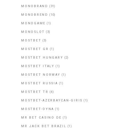
MONOBRAND
(31)
MONOBREND
(10)
MONOGAME
(1)
MONOSLOT
(3)
MOSTBET
(3)
MOSTBET GR
(1)
MOSTBET HUNGARY
(2)
MOSTBET ITALY
(1)
MOSTBET NORWAY
(1)
MOSTBET RUSSIA
(1)
MOSTBET TR
(4)
MOSTBET-AZERBAYCAN-GIRIS
(1)
MOSTBET-OYNA
(1)
MR BET CASINO DE
(1)
MR JACK BET BRAZIL
(1)