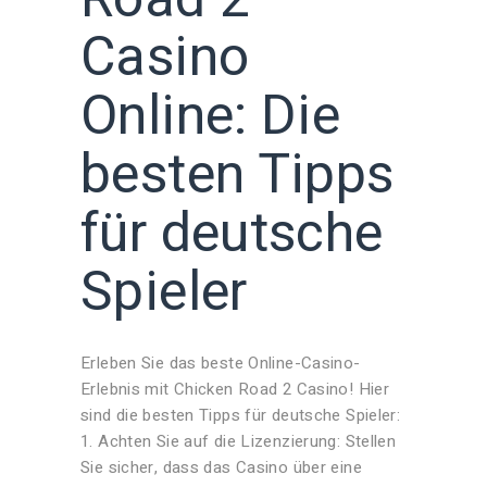
Casino
Online: Die
besten Tipps
für deutsche
Spieler
Erleben Sie das beste Online-Casino-
Erlebnis mit Chicken Road 2 Casino! Hier
sind die besten Tipps für deutsche Spieler:
1. Achten Sie auf die Lizenzierung: Stellen
Sie sicher, dass das Casino über eine