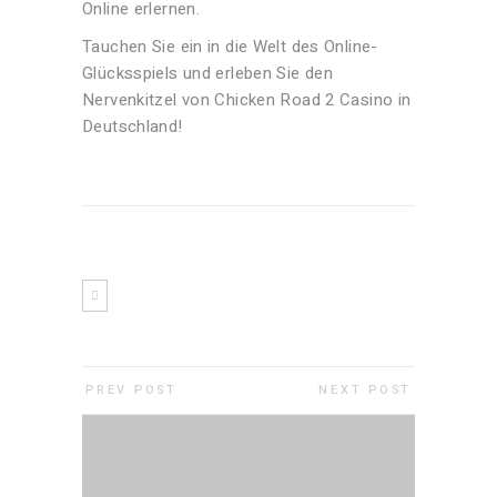
Online erlernen.
Tauchen Sie ein in die Welt des Online-
Glücksspiels und erleben Sie den
Nervenkitzel von Chicken Road 2 Casino in
Deutschland!
PREV POST
NEXT POST