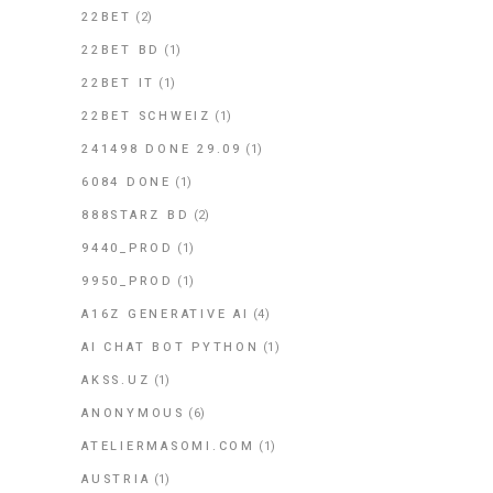
22BET
(2)
22BET BD
(1)
22BET IT
(1)
22BET SCHWEIZ
(1)
241498 DONE 29.09
(1)
6084 DONE
(1)
888STARZ BD
(2)
9440_PROD
(1)
9950_PROD
(1)
A16Z GENERATIVE AI
(4)
AI CHAT BOT PYTHON
(1)
AKSS.UZ
(1)
ANONYMOUS
(6)
ATELIERMASOMI.COM
(1)
AUSTRIA
(1)