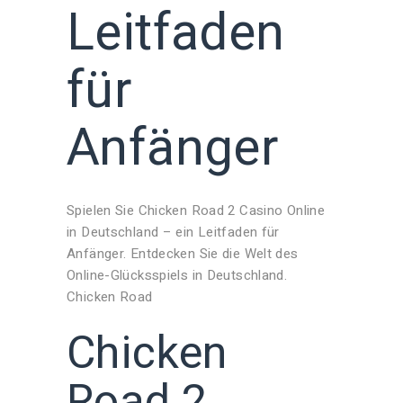
Leitfaden
für
Anfänger
Spielen Sie Chicken Road 2 Casino Online
in Deutschland – ein Leitfaden für
Anfänger. Entdecken Sie die Welt des
Online-Glücksspiels in Deutschland.
Chicken Road
Chicken
Road 2