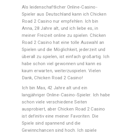
Als leidenschaftlicher Online-Casino-
Spieler aus Deutschland kann ich Chicken
Road 2 Casino nur empfehlen. Ich bin
Anna, 28 Jahre alt, und ich liebe es, in
meiner Freizeit online zu spielen. Chicken
Road 2 Casino hat eine tolle Auswahl an
Spielen und die Möglichkeit, jederzeit und
überall zu spielen, ist einfach großartig. Ich
habe schon viel gewonnen und kann es
kaum erwarten, weiterzuspielen. Vielen
Dank, Chicken Road 2 Casino!
Ich bin Max, 42 Jahre alt und ein
langjähriger Online-Casino-Spieler. Ich habe
schon viele verschiedene Seiten
ausprobiert, aber Chicken Road 2 Casino
ist definitiv eine meiner Favoriten. Die
Spiele sind spannend und die
Gewinnchancen sind hoch. Ich spiele