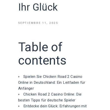
Ihr Glück
SEPTIEMBRE 11, 2025
Table of
contents
Spielen Sie Chicken Road 2 Casino
Online in Deutschland: Ein Leitfaden für
Anfänger
Chicken Road 2 Casino Online: Die
besten Tipps für deutsche Spieler
Entdecke dein Glück: Erfahrungen mit