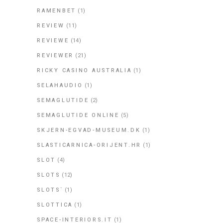
RAMENBET
(1)
REVIEW
(11)
REVIEWE
(14)
REVIEWER
(21)
RICKY CASINO AUSTRALIA
(1)
SELAHAUDIO
(1)
SEMAGLUTIDE
(2)
SEMAGLUTIDE ONLINE
(5)
SKJERN-EGVAD-MUSEUM.DK
(1)
SLASTICARNICA-ORIJENT.HR
(1)
SLOT
(4)
SLOTS
(12)
SLOTS`
(1)
SLOTTICA
(1)
SPACE-INTERIORS.IT
(1)