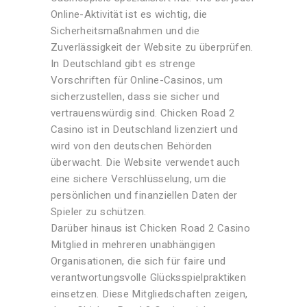
Online-Aktivität ist es wichtig, die
Sicherheitsmaßnahmen und die
Zuverlässigkeit der Website zu überprüfen.
In Deutschland gibt es strenge
Vorschriften für Online-Casinos, um
sicherzustellen, dass sie sicher und
vertrauenswürdig sind. Chicken Road 2
Casino ist in Deutschland lizenziert und
wird von den deutschen Behörden
überwacht. Die Website verwendet auch
eine sichere Verschlüsselung, um die
persönlichen und finanziellen Daten der
Spieler zu schützen.
Darüber hinaus ist Chicken Road 2 Casino
Mitglied in mehreren unabhängigen
Organisationen, die sich für faire und
verantwortungsvolle Glücksspielpraktiken
einsetzen. Diese Mitgliedschaften zeigen,