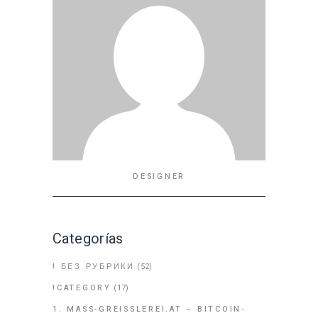
DESIGNER
Categorías
! БЕЗ РУБРИКИ
(52)
!CATEGORY
(17)
1. MASS-GREISSLEREI.AT – BITCOIN-