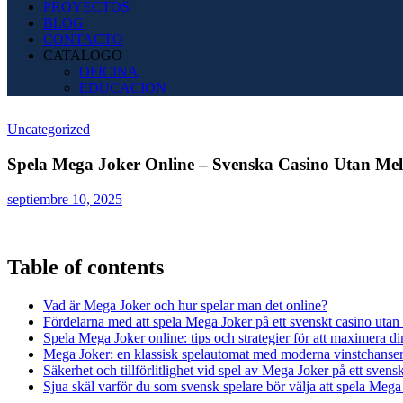
PROYECTOS
BLOG
CONTACTO
CATALOGO
OFICINA
EDUCACION
Uncategorized
Spela Mega Joker Online – Svenska Casino Utan Me
septiembre 10, 2025
Table of contents
Vad är Mega Joker och hur spelar man det online?
Fördelarna med att spela Mega Joker på ett svenskt casino uta
Spela Mega Joker online: tips och strategier för att maximera di
Mega Joker: en klassisk spelautomat med moderna vinstchanser
Säkerhet och tillförlitlighet vid spel av Mega Joker på ett svens
Sjua skäl varför du som svensk spelare bör välja att spela Mega