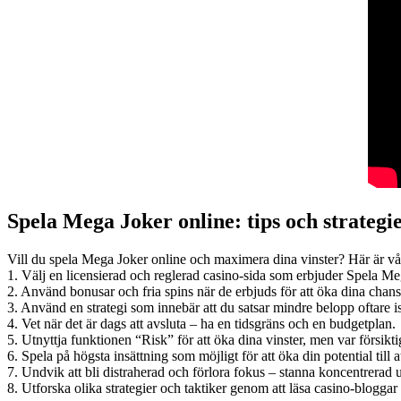
Spela Mega Joker online: tips och strategi
Vill du spela Mega Joker online och maximera dina vinster? Här är våra
1. Välj en licensierad och reglerad casino-sida som erbjuder Spela Me
2. Använd bonusar och fria spins när de erbjuds för att öka dina chanse
3. Använd en strategi som innebär att du satsar mindre belopp oftare ist
4. Vet när det är dags att avsluta – ha en tidsgräns och en budgetplan.
5. Utnyttja funktionen “Risk” för att öka dina vinster, men var försiktig 
6. Spela på högsta insättning som möjligt för att öka din potential till 
7. Undvik att bli distraherad och förlora fokus – stanna koncentrerad u
8. Utforska olika strategier och taktiker genom att läsa casino-blogga