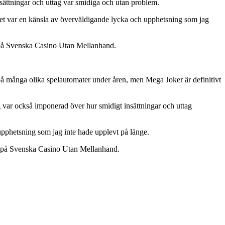
insättningar och uttag var smidiga och utan problem.
 Det var en känsla av överväldigande lycka och upphetsning som jag
e på Svenska Casino Utan Mellanhand.
å många olika spelautomater under åren, men Mega Joker är definitivt
g var också imponerad över hur smidigt insättningar och uttag
upphetsning som jag inte hade upplevt på länge.
ne på Svenska Casino Utan Mellanhand.