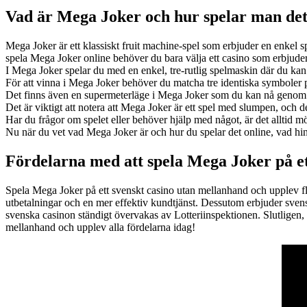
Vad är Mega Joker och hur spelar man det
Mega Joker är ett klassiskt fruit machine-spel som erbjuder en enkel sp
spela Mega Joker online behöver du bara välja ett casino som erbjuder
I Mega Joker spelar du med en enkel, tre-rutlig spelmaskin där du kan s
För att vinna i Mega Joker behöver du matcha tre identiska symboler p
Det finns även en supermeterläge i Mega Joker som du kan nå genom at
Det är viktigt att notera att Mega Joker är ett spel med slumpen, och de
Har du frågor om spelet eller behöver hjälp med något, är det alltid möjl
Nu när du vet vad Mega Joker är och hur du spelar det online, vad hin
Fördelarna med att spela Mega Joker på et
Spela Mega Joker på ett svenskt casino utan mellanhand och upplev fle
utbetalningar och en mer effektiv kundtjänst. Dessutom erbjuder svens
svenska casinon ständigt övervakas av Lotteriinspektionen. Slutligen,
mellanhand och upplev alla fördelarna idag!