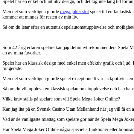
Spelet har en enkel och intuitiv design, och det tog inte lång tid för
Men det som verkligen gjorde
mega joker slot
spelet till en fantasti
kommer att minnas för resten av mitt liv.
Så om du letar efter en autentisk spelautomatupplevelse och möjligh
———————————————————————————
Som 42-årig erfaren spelare kan jag definitivt rekommendera Spela M
en av mina favoriter.
Spelet har en klassisk design med enkel men effektiv grafik och ljud.
fungerade.
Men det som verkligen gjorde spelet exceptionellt var jackpot-vinsten
Så om du vill uppleva en klassisk spelautomatupplevelse och ha chan
Vilka krav ställs på spelare som vill Spela Mega Joker Online?
Kan jag lita på en Svensk Casino Utan Mellanhand när jag vill få en 
Vad är de vanligaste misstag som spelare gör när de Spela Mega Joke
Har Spela Mega Joker Online några speciella funktioner eller bonusa