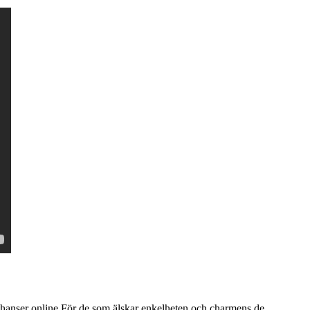
chanser online.För de som älskar enkelheten och charmens de