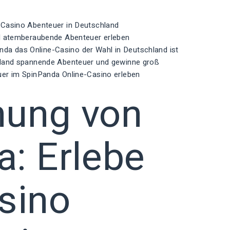
-Casino Abenteuer in Deutschland
nd atemberaubende Abenteuer erleben
a das Online-Casino der Wahl in Deutschland ist
hland spannende Abenteuer und gewinne groß
uer im SpinPanda Online-Casino erleben
nung von
: Erlebe
sino