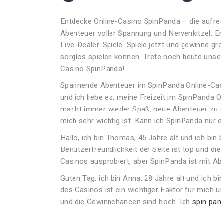
Entdecke Online-Casino SpinPanda – die aufreg
Abenteuer voller Spannung und Nervenkitzel. Er
Live-Dealer-Spiele. Spiele jetzt und gewinne gr
sorglos spielen können. Trete noch heute uns
Casino SpinPanda!
Spannende Abenteuer im SpinPanda Online-Casin
und ich liebe es, meine Freizeit im SpinPanda O
macht immer wieder Spaß, neue Abenteuer zu e
mich sehr wichtig ist. Kann ich SpinPanda nur
Hallo, ich bin Thomas, 45 Jahre alt und ich bin
Benutzerfreundlichkeit der Seite ist top und di
Casinos ausprobiert, aber SpinPanda ist mit Ab
Guten Tag, ich bin Anna, 28 Jahre alt und ich b
des Casinos ist ein wichtiger Faktor für mich u
und die Gewinnchancen sind hoch. Ich
spin pan