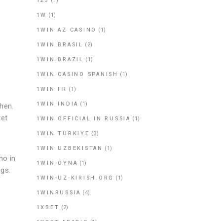
123
(1)
1W
(1)
1WIN AZ CASINO
(1)
1WIN BRASIL
(2)
1WIN BRAZIL
(1)
1WIN CASINO SPANISH
(1)
1WIN FR
(1)
1WIN INDIA
(1)
hen.
tet
1WIN OFFICIAL IN RUSSIA
(1)
1WIN TURKIYE
(3)
1WIN UZBEKISTAN
(1)
no in
1WIN-OYNA
(1)
ags.
1WIN-UZ-KIRISH.ORG
(1)
1WINRUSSIA
(4)
1XBET
(2)