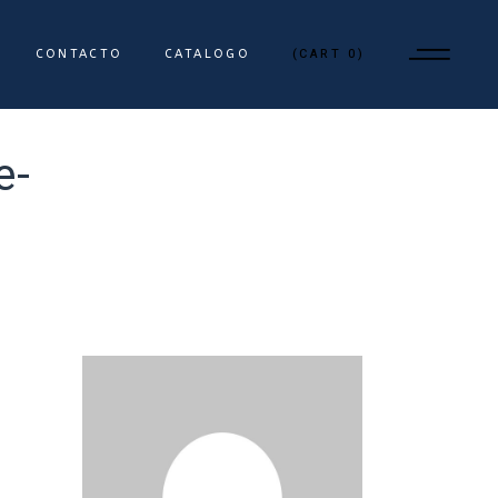
(
CART
0
)
CONTACTO
CATALOGO
e-
No products in the cart.
OFICINA
EDUCACION