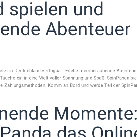
 spielen und
ende Abenteuer
jetzt in Deutschland verfügbar! Erlebe atemberaubende Abenteue
Tauche ein in eine Welt voller Spannung und Spaß. SpinPanda bie
here Zahlungsmethoden. Komm an Bord und werde Teil der SpinPa
nnende Momente
Panda das Onlin