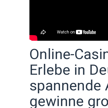
Online-Casi
Erlebe in D
spannende 
gewinne gr