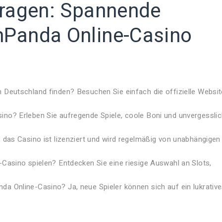
Fragen: Spannende
nPanda Online-Casino
 Deutschland finden? Besuchen Sie einfach die offizielle Websi
no? Erleben Sie aufregende Spiele, coole Boni und unvergessli
 das Casino ist lizenziert und wird regelmäßig von unabhängigen
-Casino spielen? Entdecken Sie eine riesige Auswahl an Slots,
a Online-Casino? Ja, neue Spieler können sich auf ein lukrativ