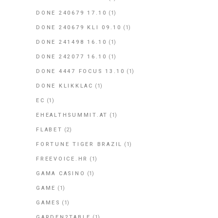
DONE 240679 17.10
(1)
DONE 240679 KLI 09.10
(1)
DONE 241498 16.10
(1)
DONE 242077 16.10
(1)
DONE 4447 FOCUS 13.10
(1)
DONE KLIKKLAC
(1)
EC
(1)
EHEALTHSUMMIT.AT
(1)
FLABET
(2)
FORTUNE TIGER BRAZIL
(1)
FREEVOICE.HR
(1)
GAMA CASINO
(1)
GAME
(1)
GAMES
(1)
GARDEN2TABLE
(1)