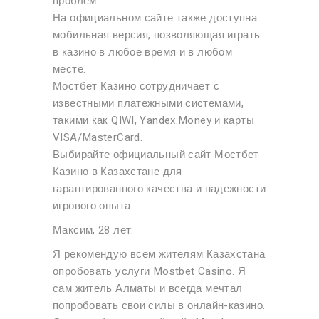
проблем.
На официальном сайте также доступна
мобильная версия, позволяющая играть
в казино в любое время и в любом
месте.
Мостбет Казино сотрудничает с
известными платежными системами,
такими как QIWI, Yandex.Money и карты
VISA/MasterCard.
Выбирайте официальный сайт Мостбет
Казино в Казахстане для
гарантированного качества и надежности
игрового опыта.
Максим, 28 лет:
Я рекомендую всем жителям Казахстана
опробовать услуги Mostbet Casino. Я
сам житель Алматы и всегда мечтал
попробовать свои силы в онлайн-казино.