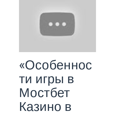
«Особеннос
ти игры в
Мостбет
Казино в