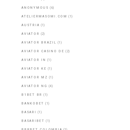
ANONYMOUS
(6)
ATELIERMASOMI.COM
(1)
AUSTRIA
(1)
AVIATOR
(2)
AVIATOR BRAZIL
(1)
AVIATOR CASINO DE
(2)
AVIATOR IN
(1)
AVIATOR KE
(1)
AVIATOR MZ
(1)
AVIATOR NG
(4)
B1BET BR
(1)
BANKOBET
(1)
BASARI
(1)
BASARIBET
(1)
BBRBET COLOMBIA
(1)