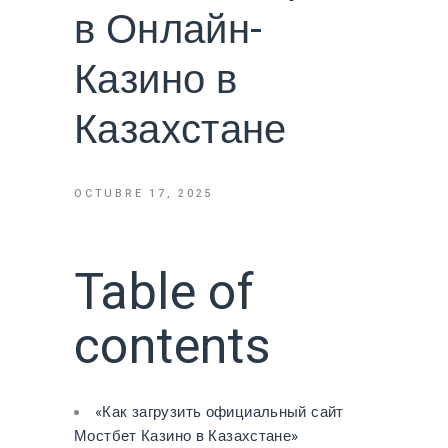
в Онлайн-
Казино в
Казахстане
OCTUBRE 17, 2025
Table of
contents
«Как загрузить официальный сайт
Мостбет Казино в Казахстане»