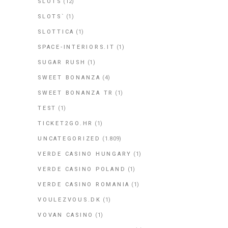
SLOTS
(12)
SLOTS`
(1)
SLOTTICA
(1)
SPACE-INTERIORS.IT
(1)
SUGAR RUSH
(1)
SWEET BONANZA
(4)
SWEET BONANZA TR
(1)
TEST
(1)
TICKET2GO.HR
(1)
UNCATEGORIZED
(1.809)
VERDE CASINO HUNGARY
(1)
VERDE CASINO POLAND
(1)
VERDE CASINO ROMANIA
(1)
VOULEZVOUS.DK
(1)
VOVAN CASINO
(1)