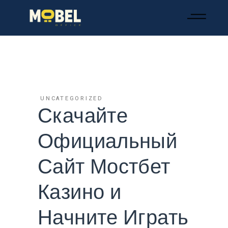
UNCATEGORIZED
Скачайте
Официальный
Сайт Мостбет
Казино и
Начните Играть