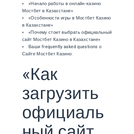
«Начало работы в онлайн-казино
Мостбет в Казахстане»
«Особенности игры в Мостбет Казино
в Казахстане»
«Почему стоит выбрать официальный
сайт Мостбет Казино в Казахстане»
Ваши frequently asked questions о
Сайте Мостбет Казино:
«Как
загрузить
официаль
ный сайт