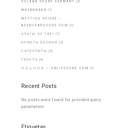
VULKAN VEGAS GERMANY
(2)
WAZANBAGR
(1)
WETTIGO SUISSE –
AGENCEAPOCOPE.COM
(1)
АЛЬТЫ АУ 1431
(1)
КОМЕТА КАЗИНО
(2)
САТЕЛЛИТЫ
(5)
ТЕКСТА
(4)
카지노사이트 – ONLIFEZONE.COM
(1)
Recent Posts
No posts were found for provided query
parameters.
Etiquetas