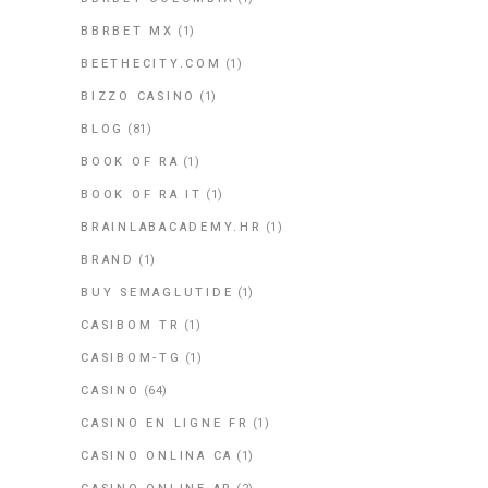
BBRBET MX
(1)
BEETHECITY.COM
(1)
BIZZO CASINO
(1)
BLOG
(81)
BOOK OF RA
(1)
BOOK OF RA IT
(1)
BRAINLABACADEMY.HR
(1)
BRAND
(1)
BUY SEMAGLUTIDE
(1)
CASIBOM TR
(1)
CASIBOM-TG
(1)
CASINO
(64)
CASINO EN LIGNE FR
(1)
CASINO ONLINA CA
(1)