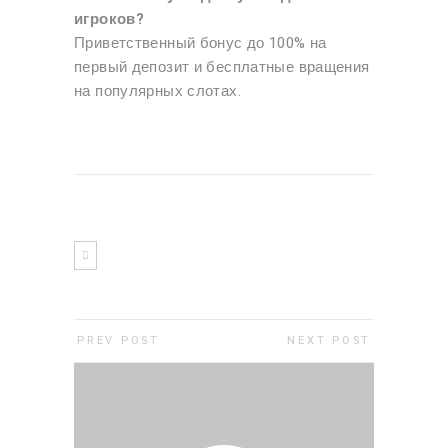
игроков?
Приветственный бонус до 100% на
первый депозит и бесплатные вращения
на популярных слотах.
PREV POST
NEXT POST