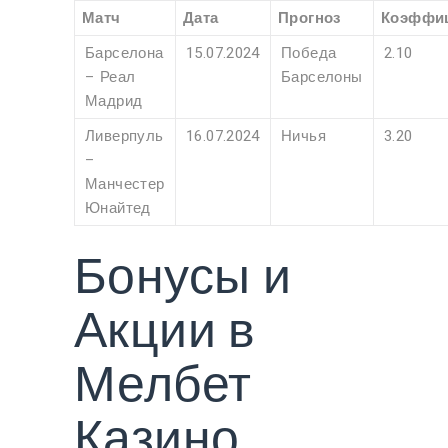
Матч
Дата
Прогноз
Коэффи
Барселона
15.07.2024
Победа
2.10
– Реал
Барселоны
Мадрид
Ливерпуль
16.07.2024
Ничья
3.20
–
Манчестер
Юнайтед
Бонусы и
Акции в
Мелбет
Казино