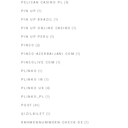
PELICAN CASINO PL
(3)
PIN UP
(1)
PIN UP BRAZIL
(1)
PIN UP ONLINE CASINO
(1)
PIN UP PERU
(1)
PINCO
(2)
PINCO-AZERBAIJANI.COM
(1)
PINCOLIVE.COM
(1)
PLINKO
(1)
PLINKO IN
(1)
PLINKO UK
(4)
PLINKO_PL
(1)
POST
(41)
QIZILBILET
(1)
RAHMENNUMMERN-CHECK.DE
(1)