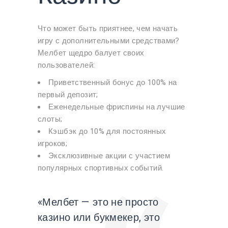
Что может быть приятнее, чем начать
игру с дополнительными средствами?
Мелбет щедро балует своих
пользователей:
Приветственный бонус до 100% на
первый депозит;
Еженедельные фриспины на лучшие
слоты;
Кэшбэк до 10% для постоянных
игроков;
Эксклюзивные акции с участием
популярных спортивных событий.
«Мелбет — это не просто
казино или букмекер, это