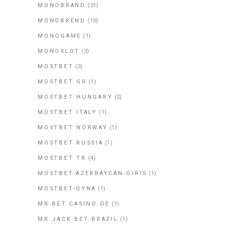
MONOBRAND
(31)
MONOBREND
(10)
MONOGAME
(1)
MONOSLOT
(3)
MOSTBET
(3)
MOSTBET GR
(1)
MOSTBET HUNGARY
(2)
MOSTBET ITALY
(1)
MOSTBET NORWAY
(1)
MOSTBET RUSSIA
(1)
MOSTBET TR
(4)
MOSTBET-AZERBAYCAN-GIRIS
(1)
MOSTBET-OYNA
(1)
MR BET CASINO DE
(1)
MR JACK BET BRAZIL
(1)