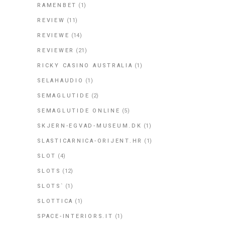
RAMENBET
(1)
REVIEW
(11)
REVIEWE
(14)
REVIEWER
(21)
RICKY CASINO AUSTRALIA
(1)
SELAHAUDIO
(1)
SEMAGLUTIDE
(2)
SEMAGLUTIDE ONLINE
(5)
SKJERN-EGVAD-MUSEUM.DK
(1)
SLASTICARNICA-ORIJENT.HR
(1)
SLOT
(4)
SLOTS
(12)
SLOTS`
(1)
SLOTTICA
(1)
SPACE-INTERIORS.IT
(1)