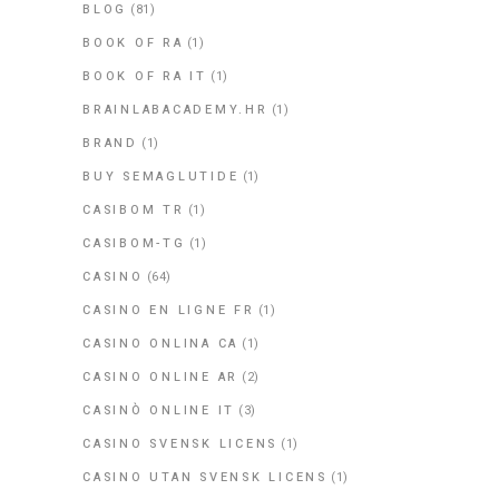
BLOG
(81)
BOOK OF RA
(1)
BOOK OF RA IT
(1)
BRAINLABACADEMY.HR
(1)
BRAND
(1)
BUY SEMAGLUTIDE
(1)
CASIBOM TR
(1)
CASIBOM-TG
(1)
CASINO
(64)
CASINO EN LIGNE FR
(1)
CASINO ONLINA CA
(1)
CASINO ONLINE AR
(2)
CASINÒ ONLINE IT
(3)
CASINO SVENSK LICENS
(1)
CASINO UTAN SVENSK LICENS
(1)