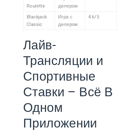
Roulette
дилером
Blackjack
Игра с
4.6/5
Classic
дилером
Лайв-
Трансляции и
Спортивные
Ставки – Всё В
Одном
Приложении