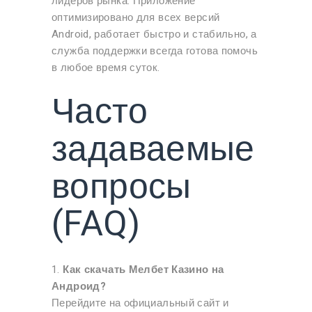
лидеров рынка. Приложение
оптимизировано для всех версий
Android, работает быстро и стабильно, а
служба поддержки всегда готова помочь
в любое время суток.
Часто
задаваемые
вопросы
(FAQ)
Как скачать Мелбет Казино на
Андроид?
Перейдите на официальный сайт и