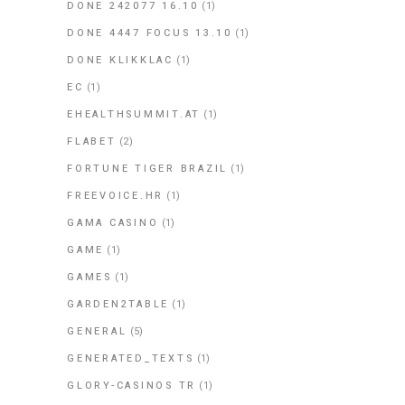
DONE 242077 16.10
(1)
DONE 4447 FOCUS 13.10
(1)
DONE KLIKKLAC
(1)
EC
(1)
EHEALTHSUMMIT.AT
(1)
FLABET
(2)
FORTUNE TIGER BRAZIL
(1)
FREEVOICE.HR
(1)
GAMA CASINO
(1)
GAME
(1)
GAMES
(1)
GARDEN2TABLE
(1)
GENERAL
(5)
GENERATED_TEXTS
(1)
GLORY-CASINOS TR
(1)