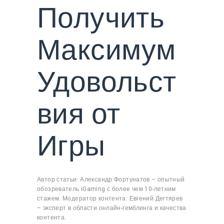
Получить
Максимум
Удовольст
вия от
Игры
Автор статьи: Александр Фортунатов – опытный
обозреватель iGaming с более чем 10-летним
стажем. Модератор контента: Евгений Дегтярев
– эксперт в области онлайн-гемблинга и качества
контента.