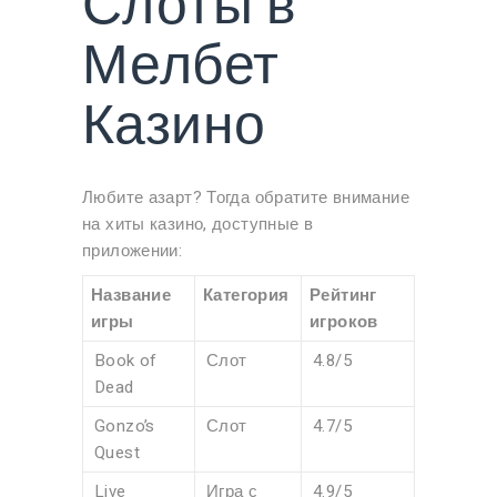
Слоты в
Мелбет
Казино
Любите азарт? Тогда обратите внимание
на хиты казино, доступные в
приложении:
Название
Категория
Рейтинг
игры
игроков
Book of
Слот
4.8/5
Dead
Gonzo’s
Слот
4.7/5
Quest
Live
Игра с
4.9/5