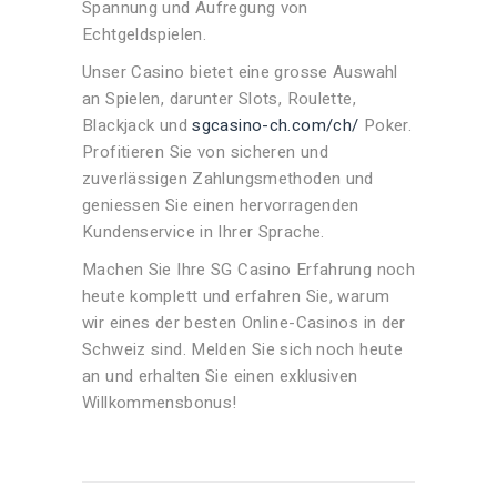
Spannung und Aufregung von
Echtgeldspielen.
Unser Casino bietet eine grosse Auswahl
an Spielen, darunter Slots, Roulette,
Blackjack und
sgcasino-ch.com/ch/
Poker.
Profitieren Sie von sicheren und
zuverlässigen Zahlungsmethoden und
geniessen Sie einen hervorragenden
Kundenservice in Ihrer Sprache.
Machen Sie Ihre SG Casino Erfahrung noch
heute komplett und erfahren Sie, warum
wir eines der besten Online-Casinos in der
Schweiz sind. Melden Sie sich noch heute
an und erhalten Sie einen exklusiven
Willkommensbonus!