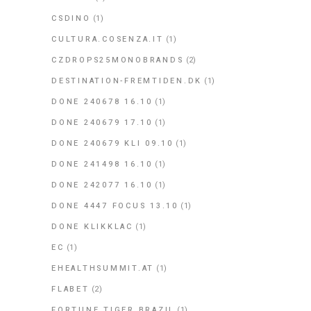
CSDINO
(1)
CULTURA.COSENZA.IT
(1)
CZDROPS25MONOBRANDS
(2)
DESTINATION-FREMTIDEN.DK
(1)
DONE 240678 16.10
(1)
DONE 240679 17.10
(1)
DONE 240679 KLI 09.10
(1)
DONE 241498 16.10
(1)
DONE 242077 16.10
(1)
DONE 4447 FOCUS 13.10
(1)
DONE KLIKKLAC
(1)
EC
(1)
EHEALTHSUMMIT.AT
(1)
FLABET
(2)
FORTUNE TIGER BRAZIL
(1)