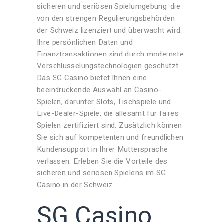
sicheren und seriösen Spielumgebung, die
von den strengen Regulierungsbehörden
der Schweiz lizenziert und überwacht wird.
Ihre persönlichen Daten und
Finanztransaktionen sind durch modernste
Verschlüsselungstechnologien geschützt.
Das SG Casino bietet Ihnen eine
beeindruckende Auswahl an Casino-
Spielen, darunter Slots, Tischspiele und
Live-Dealer-Spiele, die allesamt für faires
Spielen zertifiziert sind. Zusätzlich können
Sie sich auf kompetenten und freundlichen
Kundensupport in Ihrer Muttersprache
verlassen. Erleben Sie die Vorteile des
sicheren und seriösen Spielens im SG
Casino in der Schweiz.
SG Casino