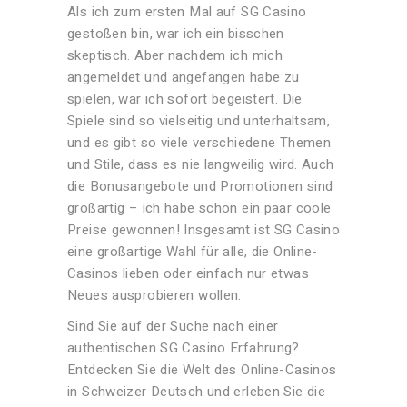
Als ich zum ersten Mal auf SG Casino
gestoßen bin, war ich ein bisschen
skeptisch. Aber nachdem ich mich
angemeldet und angefangen habe zu
spielen, war ich sofort begeistert. Die
Spiele sind so vielseitig und unterhaltsam,
und es gibt so viele verschiedene Themen
und Stile, dass es nie langweilig wird. Auch
die Bonusangebote und Promotionen sind
großartig – ich habe schon ein paar coole
Preise gewonnen! Insgesamt ist SG Casino
eine großartige Wahl für alle, die Online-
Casinos lieben oder einfach nur etwas
Neues ausprobieren wollen.
Sind Sie auf der Suche nach einer
authentischen SG Casino Erfahrung?
Entdecken Sie die Welt des Online-Casinos
in Schweizer Deutsch und erleben Sie die