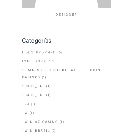
DESIGNER
Categorías
! БЕЗ РУБРИКИ
(52)
!CATEGORY
(17)
1. MASS-GREISSLEREI.AT – BITCOIN-
CASINOS
(1)
10390_SAT
(1)
10400_SAT
(1)
123
(1)
1W
(1)
1WIN AZ CASINO
(1)
1WIN BRASIL
(2)