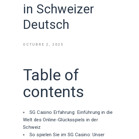
in Schweizer
Deutsch
OCTUBRE 2, 2025
Table of
contents
SG Casino Erfahrung: Einführung in die
Welt des Online-Glücksspiels in der
Schweiz
So spielen Sie im SG Casino: Unser