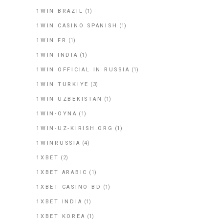
1WIN BRAZIL
(1)
1WIN CASINO SPANISH
(1)
1WIN FR
(1)
1WIN INDIA
(1)
1WIN OFFICIAL IN RUSSIA
(1)
1WIN TURKIYE
(3)
1WIN UZBEKISTAN
(1)
1WIN-OYNA
(1)
1WIN-UZ-KIRISH.ORG
(1)
1WINRUSSIA
(4)
1XBET
(2)
1XBET ARABIC
(1)
1XBET CASINO BD
(1)
1XBET INDIA
(1)
1XBET KOREA
(1)