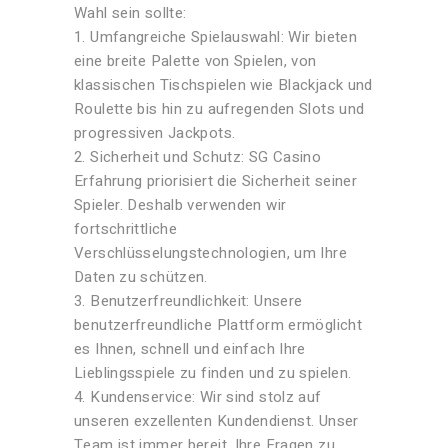
Wahl sein sollte:
1. Umfangreiche Spielauswahl: Wir bieten
eine breite Palette von Spielen, von
klassischen Tischspielen wie Blackjack und
Roulette bis hin zu aufregenden Slots und
progressiven Jackpots.
2. Sicherheit und Schutz: SG Casino
Erfahrung priorisiert die Sicherheit seiner
Spieler. Deshalb verwenden wir
fortschrittliche
Verschlüsselungstechnologien, um Ihre
Daten zu schützen.
3. Benutzerfreundlichkeit: Unsere
benutzerfreundliche Plattform ermöglicht
es Ihnen, schnell und einfach Ihre
Lieblingsspiele zu finden und zu spielen.
4. Kundenservice: Wir sind stolz auf
unseren exzellenten Kundendienst. Unser
Team ist immer bereit, Ihre Fragen zu