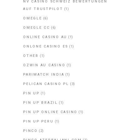
NV CASINO SCHWEIZ BEWERTUNGEN
AUF TRUSTPILOT
(1)
OMEGLE
(6)
OMEGLE CC
(6)
ONLINE CASINO AU
(1)
ONLONE CASINO ES
(1)
OTHER
(1)
OZWIN AU CASINO
(1)
PARIMATCH INDIA
(1)
PELICAN CASINO PL
(3)
PIN UP
(1)
PIN UP BRAZIL
(1)
PIN UP ONLINE CASINO
(1)
PIN UP PERU
(1)
PINCO
(2)