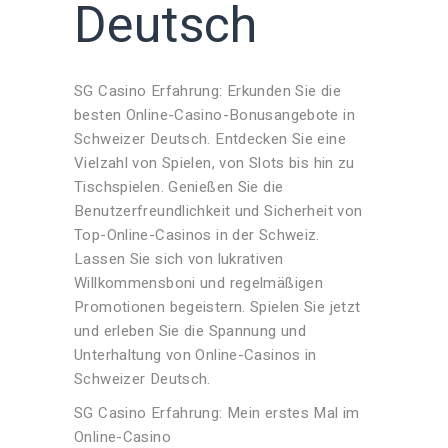
Deutsch
SG Casino Erfahrung: Erkunden Sie die
besten Online-Casino-Bonusangebote in
Schweizer Deutsch. Entdecken Sie eine
Vielzahl von Spielen, von Slots bis hin zu
Tischspielen. Genießen Sie die
Benutzerfreundlichkeit und Sicherheit von
Top-Online-Casinos in der Schweiz.
Lassen Sie sich von lukrativen
Willkommensboni und regelmäßigen
Promotionen begeistern. Spielen Sie jetzt
und erleben Sie die Spannung und
Unterhaltung von Online-Casinos in
Schweizer Deutsch.
SG Casino Erfahrung: Mein erstes Mal im
Online-Casino