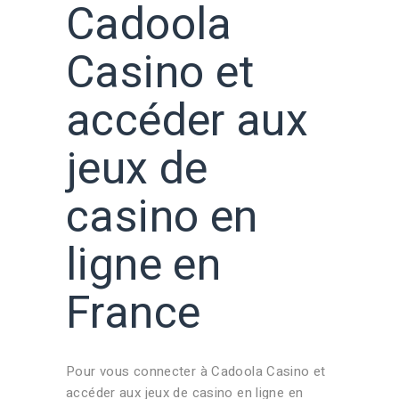
Cadoola
Casino et
accéder aux
jeux de
casino en
ligne en
France
Pour vous connecter à Cadoola Casino et
accéder aux jeux de casino en ligne en