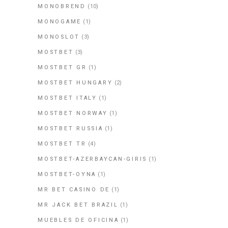
MONOBREND
(10)
MONOGAME
(1)
MONOSLOT
(3)
MOSTBET
(3)
MOSTBET GR
(1)
MOSTBET HUNGARY
(2)
MOSTBET ITALY
(1)
MOSTBET NORWAY
(1)
MOSTBET RUSSIA
(1)
MOSTBET TR
(4)
MOSTBET-AZERBAYCAN-GIRIS
(1)
MOSTBET-OYNA
(1)
MR BET CASINO DE
(1)
MR JACK BET BRAZIL
(1)
MUEBLES DE OFICINA
(1)