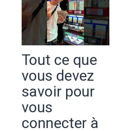
Tout ce que
vous devez
savoir pour
vous
connecter à