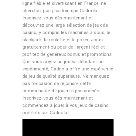
ligne fiable et divertissant en France, ne
cherchez pas plus loin que Cadoola.
Inscrivez-vous dès maintenant et
découvrez une large sélection de jeux de
casino, y compris les machines à sous, le
blackjack, la roulette et le poker. Jouez
gratuitement ou pour de l’argent réel et
profitez de généreux bonus et promotions.
Que vous soyez un joueur débutant ou
expérimenté, Cadoola offre une expérience
de jeu de qualité supérieure. Ne manquez
pas l’occasion de rejoindre cette
communauté de joueurs passionnés.
Inscrivez-vous dès maintenant et
commencez à jouer à vos jeux de casino
préférés sur Cadoola!