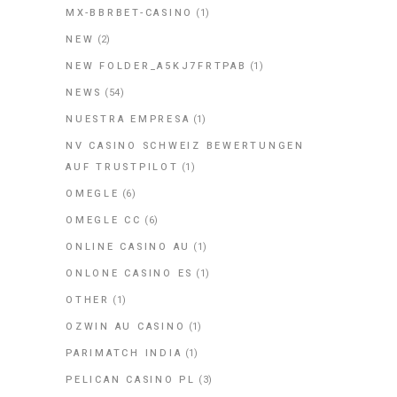
MX-BBRBET-CASINO
(1)
NEW
(2)
NEW FOLDER_A5KJ7FRTPAB
(1)
NEWS
(54)
NUESTRA EMPRESA
(1)
NV CASINO SCHWEIZ BEWERTUNGEN
AUF TRUSTPILOT
(1)
OMEGLE
(6)
OMEGLE CC
(6)
ONLINE CASINO AU
(1)
ONLONE CASINO ES
(1)
OTHER
(1)
OZWIN AU CASINO
(1)
PARIMATCH INDIA
(1)
PELICAN CASINO PL
(3)