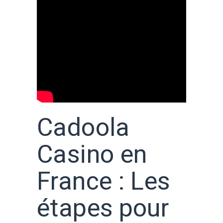
Cadoola
Casino en
France : Les
étapes pour