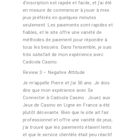
d’inscription est rapide et facile, et j’ai été
en mesure de commencer à jouer à mes
jeux préférés en quelques minutes
seulement. Les paiements sont rapides et
fiables, et le site offre une variété de
méthodes de paiement pour répondre à
tous les besoins. Dans l’ensemble, je suis
très satisfait de mon expérience avec
Cadoola Casino.
Review 3 – Negative Attitude
Je m’appelle Pierre et j’ai 50 ans. Je dois
dire que mon expérience avec Se
Connecter à Cadoola Casino : Jouez aux
Jeux de Casino en Ligne en France a été
plutôt décevante. Bien que le site ait l’air
professionnel et offre une variété de jeux,
j’ai trouvé que les paiements étaient lents
et que le service clientèle était peu réactif.