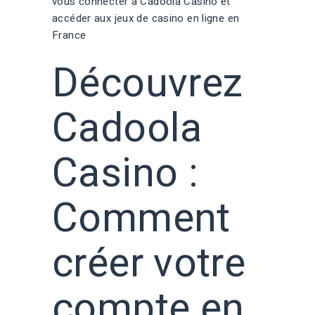
vous connecter à Cadoola Casino et
accéder aux jeux de casino en ligne en
France
Découvrez
Cadoola
Casino :
Comment
créer votre
compte en