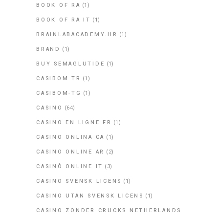
BOOK OF RA
(1)
BOOK OF RA IT
(1)
BRAINLABACADEMY.HR
(1)
BRAND
(1)
BUY SEMAGLUTIDE
(1)
CASIBOM TR
(1)
CASIBOM-TG
(1)
CASINO
(64)
CASINO EN LIGNE FR
(1)
CASINO ONLINA CA
(1)
CASINO ONLINE AR
(2)
CASINÒ ONLINE IT
(3)
CASINO SVENSK LICENS
(1)
CASINO UTAN SVENSK LICENS
(1)
CASINO ZONDER CRUCKS NETHERLANDS