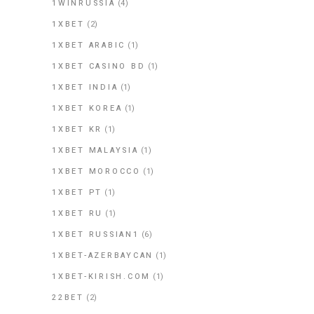
1WINRUSSIA
(4)
1XBET
(2)
1XBET ARABIC
(1)
1XBET CASINO BD
(1)
1XBET INDIA
(1)
1XBET KOREA
(1)
1XBET KR
(1)
1XBET MALAYSIA
(1)
1XBET MOROCCO
(1)
1XBET PT
(1)
1XBET RU
(1)
1XBET RUSSIAN1
(6)
1XBET-AZERBAYCAN
(1)
1XBET-KIRISH.COM
(1)
22BET
(2)