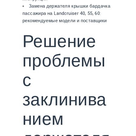
Замена держателя крышки бардачка
пассажира на Landcruiser 40, 55, 60:
рекомендуемые модели и поставщики
Решение
проблемы
с
заклинива
нием