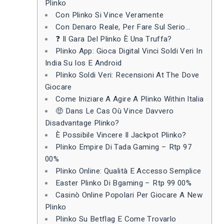
Plinko
Con Plinko Si Vince Veramente
Con Denaro Reale, Per Fare Sul Serio…
❓ Il Gara Del Plinko È Una Truffa?
Plinko App: Gioca Digital Vinci Soldi Veri In
India Su Ios E Android
Plinko Soldi Veri: Recensioni At The Dove
Giocare
Come Iniziare A Agire A Plinko Within Italia
🤑 Dans Le Cas Où Vince Davvero
Disadvantage Plinko?
È Possibile Vincere Il Jackpot Plinko?
Plinko Empire Di Tada Gaming – Rtp 97
00%
Plinko Online: Qualità E Accesso Semplice
Easter Plinko Di Bgaming – Rtp 99 00%
Casinò Online Popolari Per Giocare A New
Plinko
Plinko Su Betflag E Come Trovarlo