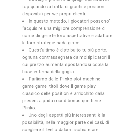
top quando si tratta di giochi e position
disponibili per we propri clienti.
In questo metodo, i giocatori possono”
“acquisire una migliore comprensione di
come dirigere le loro aspettative e adattare
le loro strategie pada gioco.
Quest’ultimo è distribuito tu più porte,
ognuna contrassegnata da moltiplicatori il
cui prezzo aumenta spostandosi copla la
base esterna della griglia.
Parliamo delle Plinko slot machine
game game, titoli dove il game play
classico delle position è arricchito dalla
presenza pada round bonus que tiene
Plinko.
Uno degli aspetti più interessanti è la
possibilità, nella maggior parte dei casi, di
scegliere il livello dalam rischio e are