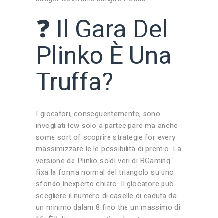
❓ Il Gara Del
Plinko È Una
Truffa?
I giocatori, conseguentemente, sono
invogliati low solo a partecipare ma anche
some sort of scoprire strategie for every
massimizzare le le possibilità di premio. La
versione de Plinko soldi veri di BGaming
fixa la forma normal del triangolo su uno
sfondo inexperto chiaro. Il giocatore può
scegliere il numero di caselle di caduta da
un minimo dalam 8 fino the un massimo di