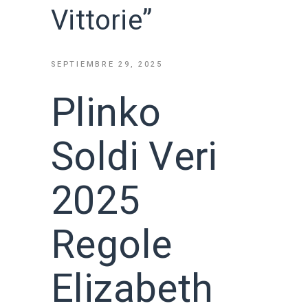
Vittorie”
SEPTIEMBRE 29, 2025
Plinko
Soldi Veri
2025 ️
Regole
Elizabeth