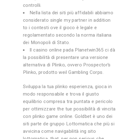
controlli.
Nella lista dei siti più affidabili abbiamo
considerato single my partner in addition
to i contesti ove il gioco è legale e
regolamentato secondo la norma italiana
dei Monopoli di Stato.
Il casino online pada Planetwin365 ci dà
la possibilità di presentare una versione
alternativa di Plinko, ovvero Prospector’s
Plinko, prodotto weil Gambling Corps.
Sviluppa la tua plinko esperienza, gioca in
modo responsabile e trova il giusto
equilibrio compresa tra puntata e pericolo
per ottimizzare the tue possibilità di vincita
con plinko game online. Goldbet è uno dei
siti parte de gruppo Lottomatica che più si
avvicina come navigabilità ing sito
lottomatica. that, per non serious che