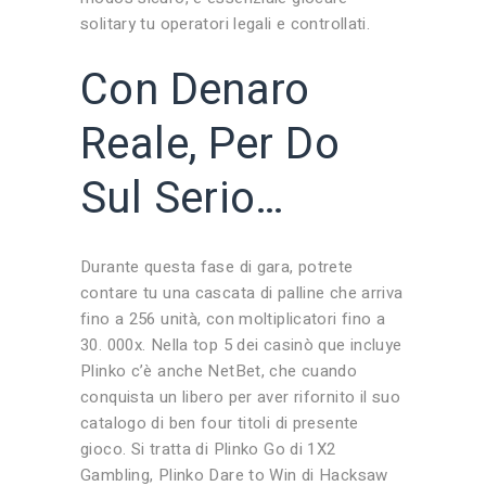
solitary tu operatori legali e controllati.
Con Denaro
Reale, Per Do
Sul Serio…
Durante questa fase di gara, potrete
contare tu una cascata di palline che arriva
fino a 256 unità, con moltiplicatori fino a
30. 000x. Nella top 5 dei casinò que incluye
Plinko c’è anche NetBet, che cuando
conquista un libero per aver rifornito il suo
catalogo di ben four titoli di presente
gioco. Si tratta di Plinko Go di 1X2
Gambling, Plinko Dare to Win di Hacksaw