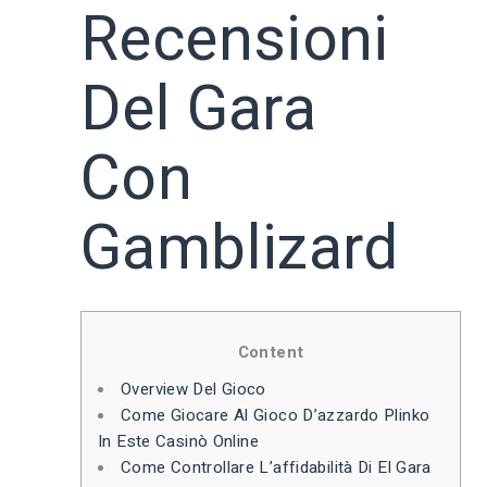
Recensioni
Del Gara
Con
Gamblizard
Content
Overview Del Gioco
Come Giocare Al Gioco D’azzardo Plinko
In Este Casinò Online
Come Controllare L’affidabilità Di El Gara