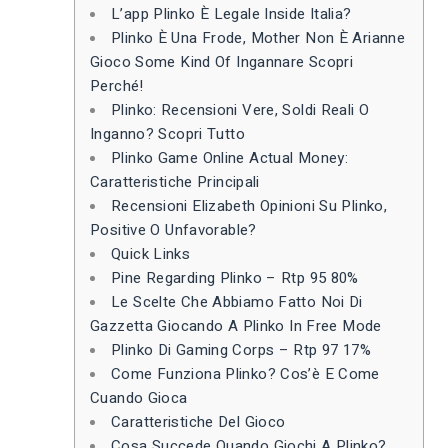
L’app Plinko È Legale Inside Italia?
Plinko È Una Frode, Mother Non È Arianne
Gioco Some Kind Of Ingannare Scopri
Perché!
Plinko: Recensioni Vere, Soldi Reali O
Inganno? Scopri Tutto
Plinko Game Online Actual Money:
Caratteristiche Principali
Recensioni Elizabeth Opinioni Su Plinko,
Positive O Unfavorable?
Quick Links
Pine Regarding Plinko – Rtp 95 80%
Le Scelte Che Abbiamo Fatto Noi Di
Gazzetta Giocando A Plinko In Free Mode
Plinko Di Gaming Corps – Rtp 97 17%
Come Funziona Plinko? Cos’è E Come
Cuando Gioca
Caratteristiche Del Gioco
Cosa Succede Quando Giochi A Plinko?