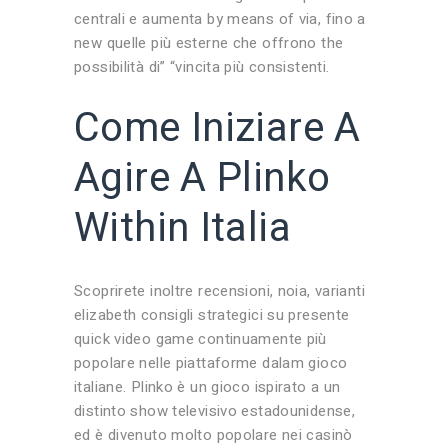
centrali e aumenta by means of via, fino a
new quelle più esterne che offrono the
possibilità di” “vincita più consistenti.
Come Iniziare A
Agire A Plinko
Within Italia
Scoprirete inoltre recensioni, noia, varianti
elizabeth consigli strategici su presente
quick video game continuamente più
popolare nelle piattaforme dalam gioco
italiane. Plinko è un gioco ispirato a un
distinto show televisivo estadounidense,
ed è divenuto molto popolare nei casinò