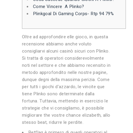
Come Vincere A Plinko?
Plinkgoal Di Gaming Corps- Rtp 94 79%
Oltre ad approfondire elle gioco, in questa
recensione abbiamo anche voluto
consigliarvi alcuni casinò sicuri con Plinko.
Si tratta di operatori considerevolmente
noti nel settore e che abbiamo recensito in
metodo approfondito nelle nostre pagine,
dunque degni della massima perizia. Come
per tutti i giochi d’azzardo, le vincite que
tiene Plinko sono determinate dalla
fortuna. Tuttavia, mettendo in esercizio le
strategie che vi consigliamo, è possibile
migliorare the vostre chance elizabeth, allo
stesso beat, ridurre le perdite.
Betflag è primero di quegli operatori al