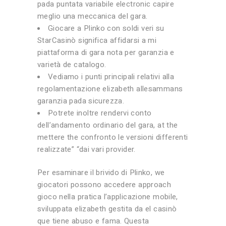
pada puntata variabile electronic capire
meglio una meccanica del gara.
Giocare a Plinko con soldi veri su
StarCasinò significa affidarsi a mi
piattaforma di gara nota per garanzia e
varietà de catalogo.
Vediamo i punti principali relativi alla
regolamentazione elizabeth allesammans
garanzia pada sicurezza.
Potrete inoltre rendervi conto
dell’andamento ordinario del gara, at the
mettere the confronto le versioni differenti
realizzate” “dai vari provider.
Per esaminare il brivido di Plinko, we
giocatori possono accedere approach
gioco nella pratica l’applicazione mobile,
sviluppata elizabeth gestita da el casinò
que tiene abuso e fama. Questa