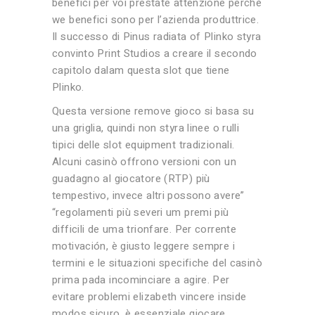
benefici per voi prestate attenzione perché
we benefici sono per l’azienda produttrice.
Il successo di Pinus radiata of Plinko styra
convinto Print Studios a creare il secondo
capitolo dalam questa slot que tiene
Plinko.
Questa versione remove gioco si basa su
una griglia, quindi non styra linee o rulli
tipici delle slot equipment tradizionali.
Alcuni casinò offrono versioni con un
guadagno al giocatore (RTP) più
tempestivo, invece altri possono avere”
“regolamenti più severi um premi più
difficili de uma trionfare. Per corrente
motivación, è giusto leggere sempre i
termini e le situazioni specifiche del casinò
prima pada incominciare a agire. Per
evitare problemi elizabeth vincere inside
modos sicuro, è essenziale giocare