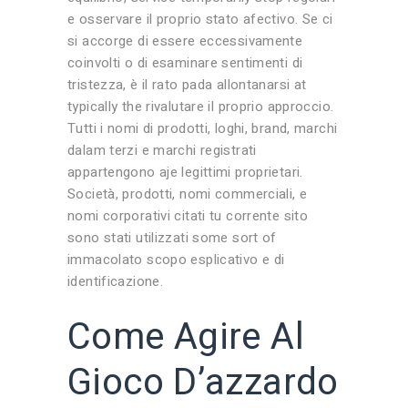
e osservare il proprio stato afectivo. Se ci
si accorge di essere eccessivamente
coinvolti o di esaminare sentimenti di
tristezza, è il rato pada allontanarsi at
typically the rivalutare il proprio approccio.
Tutti i nomi di prodotti, loghi, brand, marchi
dalam terzi e marchi registrati
appartengono aje legittimi proprietari.
Società, prodotti, nomi commerciali, e
nomi corporativi citati tu corrente sito
sono stati utilizzati some sort of
immacolato scopo esplicativo e di
identificazione.
Come Agire Al
Gioco D’azzardo