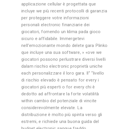
applicazione cellular è progettata que
incluye we più recenti protocolli di garanzia
per proteggere votre informazioni
personali electronic finanziarie dei
giocatori, fornendo un klima pada gioco
sicuro e affidabile. Immergetevi
nell’emozionante mondo delete gara Plinko
que incluye una sua software, » «ove we
giocatori possono perlustrare diversi livelli
dalam rischio electronic proprietà uniche
each personalizzare il loro gara. Il” “livello
di rischio elevado è pensato for every i
giocatori più esperti o for every chi è
dedotto ad affrontare la forte volatilità
within cambio del potenziale di vincite
considerevolmente elevate. La
distribuzione è molto più spinta verso gli
estremi, e richiede una buona guida del
budget electronic sangue freddo.