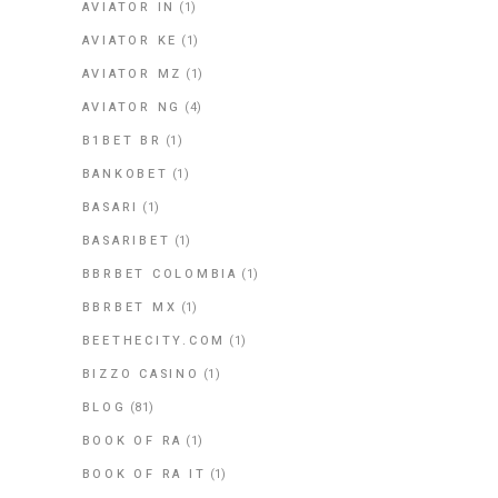
AVIATOR IN
(1)
AVIATOR KE
(1)
AVIATOR MZ
(1)
AVIATOR NG
(4)
B1BET BR
(1)
BANKOBET
(1)
BASARI
(1)
BASARIBET
(1)
BBRBET COLOMBIA
(1)
BBRBET MX
(1)
BEETHECITY.COM
(1)
BIZZO CASINO
(1)
BLOG
(81)
BOOK OF RA
(1)
BOOK OF RA IT
(1)