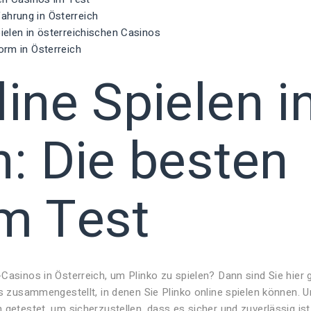
ahrung in Österreich
pielen in österreichischen Casinos
orm in Österreich
line Spielen i
h: Die besten
m Test
Casinos in Österreich, um Plinko zu spielen? Dann sind Sie hier
os zusammengestellt, in denen Sie Plinko online spielen können. 
getestet, um sicherzustellen, dass es sicher und zuverlässig ist