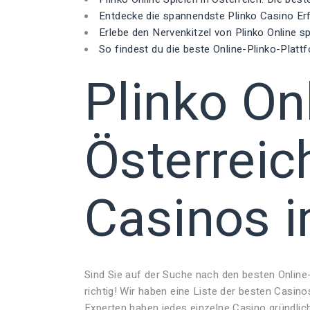
Entdecke die spannendste Plinko Casino Erf
Erlebe den Nervenkitzel von Plinko Online s
So findest du die beste Online-Plinko-Plattf
Plinko On
Österreic
Casinos i
Sind Sie auf der Suche nach den besten Online-
richtig! Wir haben eine Liste der besten Casin
Experten haben jedes einzelne Casino gründlich 