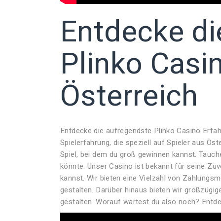
Entdecke d
Plinko Casi
Österreich
Entdecke die aufregendste Plinko Casino Erfahr
Spielerfahrung, die speziell auf Spieler aus Öst
Spiel, bei dem du groß gewinnen kannst. Tauche
könnte. Unser Casino ist bekannt für seine Zuv
kannst. Wir bieten eine Vielzahl von Zahlung
gestalten. Darüber hinaus bieten wir großzügig
gestalten. Worauf wartest du also noch? Entde