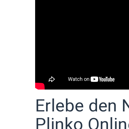
Erlebe den 
Plinko Onlin