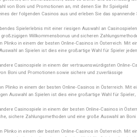
ahl von Boni und Promotionen an, mit denen Sie Ihr Spielgeld
eines der folgenden Casinos aus und erleben Sie das spannende 
endes Spielerlebnis mit einer riesigen Auswahl an Casinospielen
nem großzügigen Willkommensbonus und sicheren Zahlungsmethod
 Plinko in einem der besten Online-Casinos in Österreich. Mit e
uswahl an Spielen ist dies eine großartige Wahl für Spieler jede
 andere Casinospiele in einem der vertrauenswürdigsten Online-C
e von Boni und Promotionen sowie sichere und zuverlässige
n Plinko in einem der besten Online-Casinos in Österreich. Mit 
n Auswahl an Spielen ist dies eine großartige Wahl für Spieler, 
 andere Casinospiele in einem der besten Online-Casinos in Österr
äche, sichere Zahlungsmethoden und eine große Auswahl an Boni
 Plinko in einem der besten Online-Casinos in Österreich. Mit ei