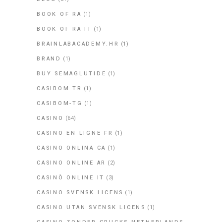
BOOK OF RA
(1)
BOOK OF RA IT
(1)
BRAINLABACADEMY.HR
(1)
BRAND
(1)
BUY SEMAGLUTIDE
(1)
CASIBOM TR
(1)
CASIBOM-TG
(1)
CASINO
(64)
CASINO EN LIGNE FR
(1)
CASINO ONLINA CA
(1)
CASINO ONLINE AR
(2)
CASINÒ ONLINE IT
(3)
CASINO SVENSK LICENS
(1)
CASINO UTAN SVENSK LICENS
(1)