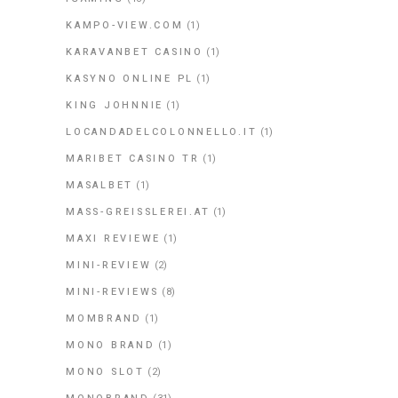
KAMPO-VIEW.COM
(1)
KARAVANBET CASINO
(1)
KASYNO ONLINE PL
(1)
KING JOHNNIE
(1)
LOCANDADELCOLONNELLO.IT
(1)
MARIBET CASINO TR
(1)
MASALBET
(1)
MASS-GREISSLEREI.AT
(1)
MAXI REVIEWE
(1)
MINI-REVIEW
(2)
MINI-REVIEWS
(8)
MOMBRAND
(1)
MONO BRAND
(1)
MONO SLOT
(2)