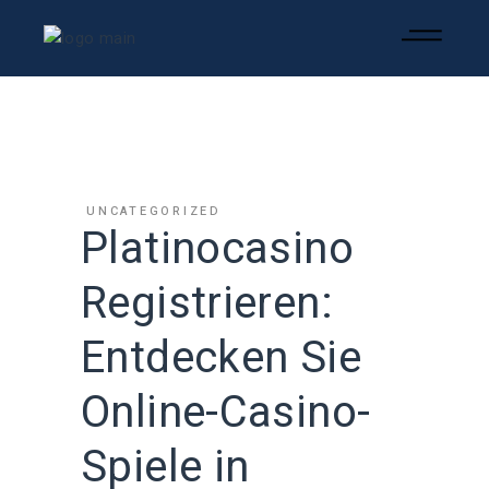
UNCATEGORIZED
Platinocasino
Registrieren:
Entdecken Sie
Online-Casino-
Spiele in