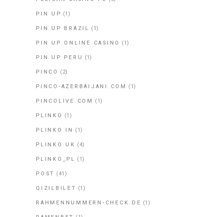
PIN UP
(1)
PIN UP BRAZIL
(1)
PIN UP ONLINE CASINO
(1)
PIN UP PERU
(1)
PINCO
(2)
PINCO-AZERBAIJANI.COM
(1)
PINCOLIVE.COM
(1)
PLINKO
(1)
PLINKO IN
(1)
PLINKO UK
(4)
PLINKO_PL
(1)
POST
(41)
QIZILBILET
(1)
RAHMENNUMMERN-CHECK.DE
(1)