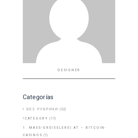
DESIGNER
Categorías
! БЕЗ РУБРИКИ
(52)
!CATEGORY
(17)
1. MASS-GREISSLEREI.AT – BITCOIN-
CASINOS
(1)