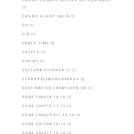
CASINO ZONDER CRUCKS NETHERLANDS
(1)
CASINO-GLORY INDIA
(1)
CH
(1)
CIB
(1)
CRAZY TIME
(5)
CRYPTO
(1)
CSDINO
(1)
CULTURA.COSENZA.IT
(1)
CZDROPS25MONOBRANDS
(2)
DESTINATION-FREMTIDEN.DK
(1)
DONE 240678 16.10
(1)
DONE 240679 17.10
(1)
DONE 240679 KLI 09.10
(1)
DONE 241498 16.10
(1)
DONE 242077 16.10
(1)