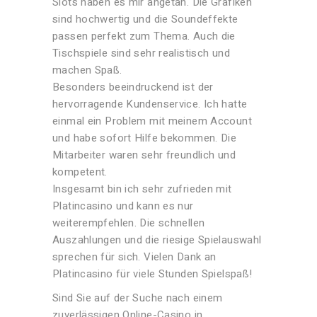
Slots haben es mir angetan. Die Grafiken
sind hochwertig und die Soundeffekte
passen perfekt zum Thema. Auch die
Tischspiele sind sehr realistisch und
machen Spaß.
Besonders beeindruckend ist der
hervorragende Kundenservice. Ich hatte
einmal ein Problem mit meinem Account
und habe sofort Hilfe bekommen. Die
Mitarbeiter waren sehr freundlich und
kompetent.
Insgesamt bin ich sehr zufrieden mit
Platincasino und kann es nur
weiterempfehlen. Die schnellen
Auszahlungen und die riesige Spielauswahl
sprechen für sich. Vielen Dank an
Platincasino für viele Stunden Spielspaß!
Sind Sie auf der Suche nach einem
zuverlässigen Online-Casino in