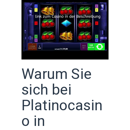
Warum Sie
sich bei
Platinocasin
o in