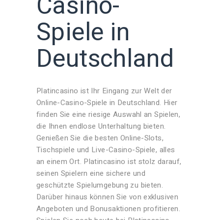
Casino-
Spiele in
Deutschland
Platincasino ist Ihr Eingang zur Welt der
Online-Casino-Spiele in Deutschland. Hier
finden Sie eine riesige Auswahl an Spielen,
die Ihnen endlose Unterhaltung bieten.
Genießen Sie die besten Online-Slots,
Tischspiele und Live-Casino-Spiele, alles
an einem Ort. Platincasino ist stolz darauf,
seinen Spielern eine sichere und
geschützte Spielumgebung zu bieten.
Darüber hinaus können Sie von exklusiven
Angeboten und Bonusaktionen profitieren.