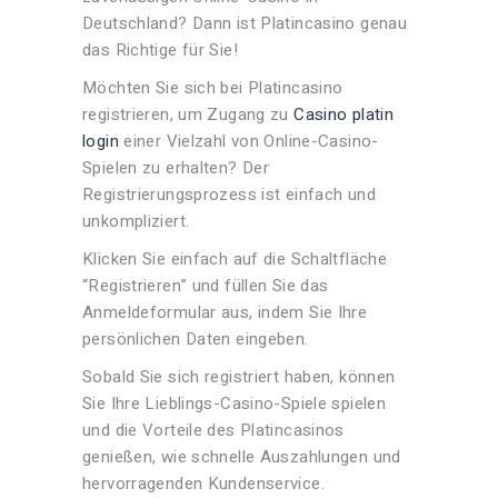
Deutschland? Dann ist Platincasino genau
das Richtige für Sie!
Möchten Sie sich bei Platincasino
registrieren, um Zugang zu
Casino platin
login
einer Vielzahl von Online-Casino-
Spielen zu erhalten? Der
Registrierungsprozess ist einfach und
unkompliziert.
Klicken Sie einfach auf die Schaltfläche
“Registrieren” und füllen Sie das
Anmeldeformular aus, indem Sie Ihre
persönlichen Daten eingeben.
Sobald Sie sich registriert haben, können
Sie Ihre Lieblings-Casino-Spiele spielen
und die Vorteile des Platincasinos
genießen, wie schnelle Auszahlungen und
hervorragenden Kundenservice.