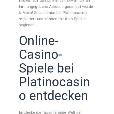
Klicken auf den Link in der E-Mail, die an
Ihre angegebene Adresse gesendet wurde.
6. Voila! Sie sind nun bei Platinocasino
registriert und können mit dem Spielen
beginnen.
Online-
Casino-
Spiele bei
Platinocasin
o entdecken
Entdecke die faszinierende Welt der