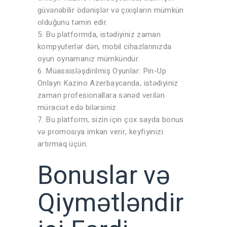
güvənəbilir ödənişlər və çıxışların mümkün
olduğunu təmin edir.
5. Bu platformda, istədiyiniz zaman
kompyuterlər dən, mobil cihazlarınızda
oyun oynamanız mümkündür.
6. Müassisləşdirilmiş Oyunlar: Pin-Up
Onlayn Kazino Azerbaycanda, istədiyiniz
zaman profesionallara sənəd verilən
müraciət edə bilərsiniz.
7. Bu platform, sizin için çox sayda bonus
və promosıya imkan verir, keyfiyinizi
artırmaq üçün.
Bonuslar və
Qiymətləndir