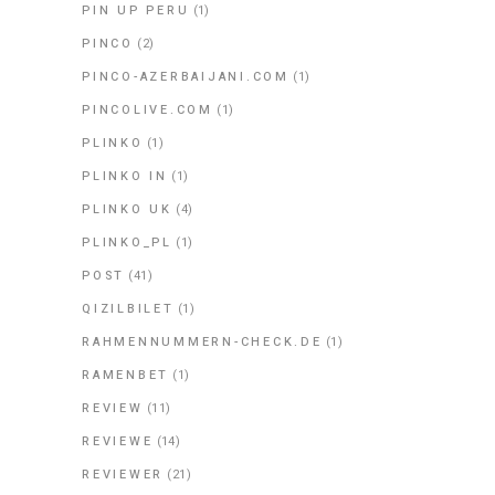
PIN UP PERU
(1)
PINCO
(2)
PINCO-AZERBAIJANI.COM
(1)
PINCOLIVE.COM
(1)
PLINKO
(1)
PLINKO IN
(1)
PLINKO UK
(4)
PLINKO_PL
(1)
POST
(41)
QIZILBILET
(1)
RAHMENNUMMERN-CHECK.DE
(1)
RAMENBET
(1)
REVIEW
(11)
REVIEWE
(14)
REVIEWER
(21)