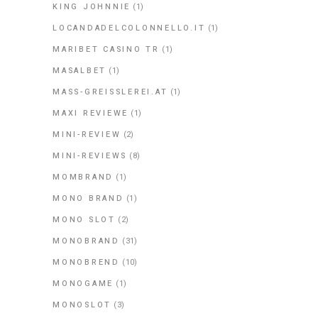
KING JOHNNIE
(1)
LOCANDADELCOLONNELLO.IT
(1)
MARIBET CASINO TR
(1)
MASALBET
(1)
MASS-GREISSLEREI.AT
(1)
MAXI REVIEWE
(1)
MINI-REVIEW
(2)
MINI-REVIEWS
(8)
MOMBRAND
(1)
MONO BRAND
(1)
MONO SLOT
(2)
MONOBRAND
(31)
MONOBREND
(10)
MONOGAME
(1)
MONOSLOT
(3)