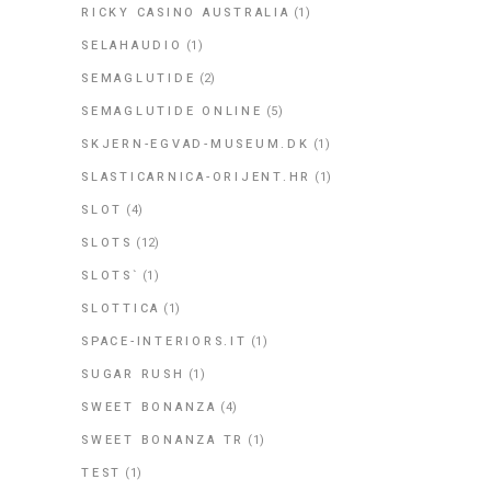
RICKY CASINO AUSTRALIA
(1)
SELAHAUDIO
(1)
SEMAGLUTIDE
(2)
SEMAGLUTIDE ONLINE
(5)
SKJERN-EGVAD-MUSEUM.DK
(1)
SLASTICARNICA-ORIJENT.HR
(1)
SLOT
(4)
SLOTS
(12)
SLOTS`
(1)
SLOTTICA
(1)
SPACE-INTERIORS.IT
(1)
SUGAR RUSH
(1)
SWEET BONANZA
(4)
SWEET BONANZA TR
(1)
TEST
(1)