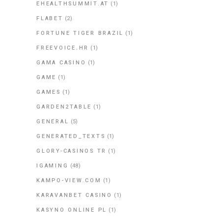
EHEALTHSUMMIT.AT
(1)
FLABET
(2)
FORTUNE TIGER BRAZIL
(1)
FREEVOICE.HR
(1)
GAMA CASINO
(1)
GAME
(1)
GAMES
(1)
GARDEN2TABLE
(1)
GENERAL
(5)
GENERATED_TEXTS
(1)
GLORY-CASINOS TR
(1)
IGAMING
(48)
KAMPO-VIEW.COM
(1)
KARAVANBET CASINO
(1)
KASYNO ONLINE PL
(1)