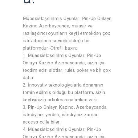
Müəssisləşdirilmiş Oyunlar: Pin-Up Onlayn
Kazino Azerbaycanda, müasir və
razılaşdırıcı oyunların keyfi etməkdən çox
istifadəçilərin sevimli olduğu bir
platformdur. Ətraflı baxın:
1. Müassisləşdirilmiş Oyunlar: Pin-Up
Onlayn Kazino Azerbaycanda, sizin için
təqdim edir: slotlar, rulet, poker və bir çox
daha.
2. İnnovativ təknologiyalarla donanının
təmin edilmiş olduğu bu platform, sizin
keyfiyinizin artırılmasına imkan verir.
3. Pin-Up Onlayn Kazino, Azerbaycanda
istediyiniz yerden, istediyiniz zaman
access edilə bilər.
4. Müassisləşdirilmiş Oyunlar: Pin-Up
Onlayn Kazino Azerbaycanda, sizin için