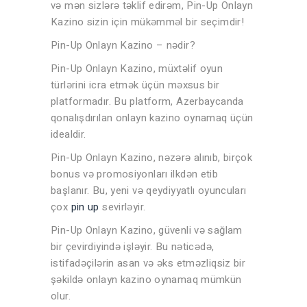
və mən sizlərə təklif edirəm, Pin-Up Onlayn
Kazino sizin için mükəmməl bir seçimdir!
Pin-Up Onlayn Kazino – nədir?
Pin-Up Onlayn Kazino, müxtəlif oyun
türlərini icra etmək üçün məxsus bir
platformadır. Bu platform, Azerbaycanda
qonalışdırılan onlayn kazino oynamaq üçün
idealdir.
Pin-Up Onlayn Kazino, nəzərə alınıb, birçok
bonus və promosiyonları ilkdən etib
başlanır. Bu, yeni və qeydiyyatlı oyuncuları
çox
pin up
sevirləyir.
Pin-Up Onlayn Kazino, güvenli və sağlam
bir çevirdiyində işləyir. Bu nəticədə,
istifadəçilərin asan və əks etməzliqsiz bir
şəkildə onlayn kazino oynamaq mümkün
olur.