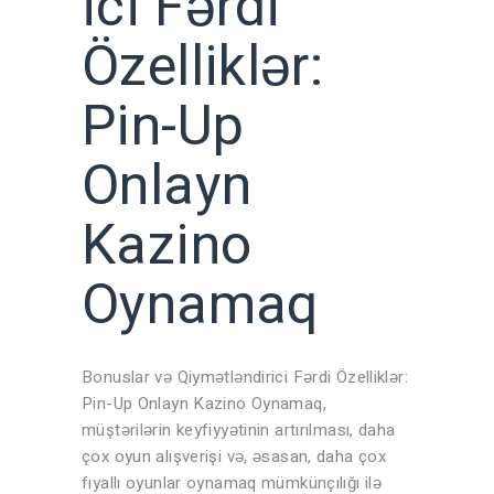
ici Fərdi
Özelliklər:
Pin-Up
Onlayn
Kazino
Oynamaq
Bonuslar və Qiymətləndirici Fərdi Özelliklər:
Pin-Up Onlayn Kazino Oynamaq,
müştərilərin keyfiyyətinin artırılması, daha
çox oyun alışverişi və, əsasan, daha çox
fıyallı oyunlar oynamaq mümkünçılığı ilə