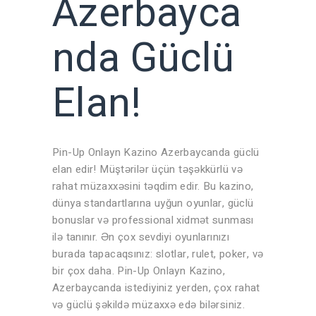
Azerbayca
nda Güclü
Elan!
Pin-Up Onlayn Kazino Azerbaycanda güclü
elan edir! Müştərilər üçün təşəkkürlü və
rahat müzaxxəsini təqdim edir. Bu kazino,
dünya standartlarına uyğun oyunlar, güclü
bonuslar və professional xidmət sunması
ilə tanınır. Ən çox sevdiyi oyunlarınızı
burada tapacaqsınız: slotlar, rulet, poker, və
bir çox daha. Pin-Up Onlayn Kazino,
Azerbaycanda istediyiniz yerden, çox rahat
və güclü şəkildə müzaxxə edə bilərsiniz.