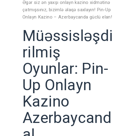
Əgər siz ən yaxşı onlayn kazino xidmətinə
çatmışsınız, bizimlə əlaqə saxlayın! Pin-Up
Onlayn Kazino – Azerbaycanda güclü elan!
Müəssisləşdi
rilmiş
Oyunlar: Pin-
Up Onlayn
Kazino
Azerbaycand
a!