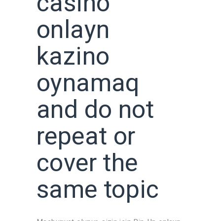
casino
onlayn
kazino
oynamaq
and do not
repeat or
cover the
same topic