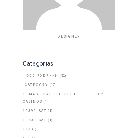
DESIGNER
Categorías
! БЕЗ РУБРИКИ
(52)
!CATEGORY
(17)
1. MASS-GREISSLEREI.AT – BITCOIN-
CASINOS
(1)
10390_SAT
(1)
10400_SAT
(1)
123
(1)